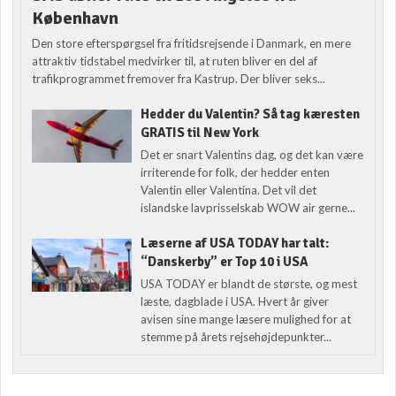
København
Den store efterspørgsel fra fritidsrejsende i Danmark, en mere
attraktiv tidstabel medvirker til, at ruten bliver en del af
trafikprogrammet fremover fra Kastrup. Der bliver seks...
Hedder du Valentin? Så tag kæresten
GRATIS til New York
Det er snart Valentins dag, og det kan være
irriterende for folk, der hedder enten
Valentin eller Valentina. Det vil det
islandske lavprisselskab WOW air gerne...
Læserne af USA TODAY har talt:
“Danskerby” er Top 10 i USA
USA TODAY er blandt de største, og mest
læste, dagblade i USA. Hvert år giver
avisen sine mange læsere mulighed for at
stemme på årets rejsehøjdepunkter...