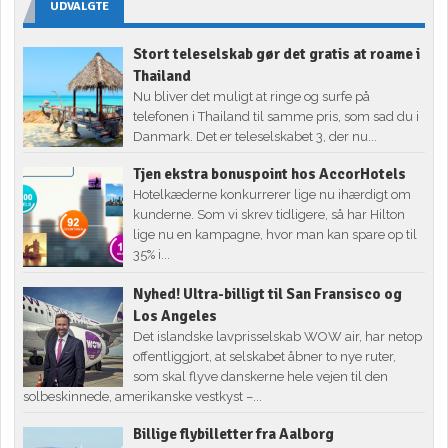
UDVALGTE
Stort teleselskab gør det gratis at roame i
Thailand
Nu bliver det muligt at ringe og surfe på
telefonen i Thailand til samme pris, som sad du i
Danmark. Det er teleselskabet 3, der nu...
Tjen ekstra bonuspoint hos AccorHotels
Hotelkæderne konkurrerer lige nu ihærdigt om
kunderne. Som vi skrev tidligere, så har Hilton
lige nu en kampagne, hvor man kan spare op til
35% i...
Nyhed! Ultra-billigt til San Fransisco og
Los Angeles
Det islandske lavprisselskab WOW air, har netop
offentliggjort, at selskabet åbner to nye ruter,
som skal flyve danskerne hele vejen til den
solbeskinnede, amerikanske vestkyst –...
Billige flybilletter fra Aalborg