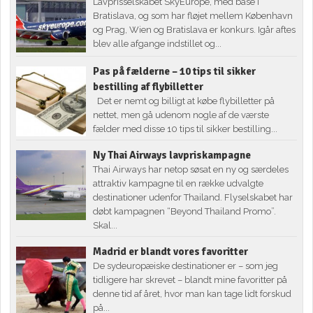
Lavprisselskabet SkyEurope, med base i
Bratislava, og som har fløjet mellem København
og Prag, Wien og Bratislava er konkurs. Igår aftes
blev alle afgange indstillet og...
Pas på fælderne – 10 tips til sikker
bestilling af flybilletter
Det er nemt og billigt at købe flybilletter på
nettet, men gå udenom nogle af de værste
fælder med disse 10 tips til sikker bestilling...
Ny Thai Airways lavpriskampagne
Thai Airways har netop søsat en ny og særdeles
attraktiv kampagne til en række udvalgte
destinationer udenfor Thailand. Flyselskabet har
døbt kampagnen “Beyond Thailand Promo”.
Skal...
Madrid er blandt vores favoritter
De sydeuropæiske destinationer er – som jeg
tidligere har skrevet – blandt mine favoritter på
denne tid af året, hvor man kan tage lidt forskud
på...