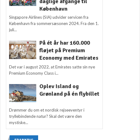
daglige afgange til
København
Singapore Airlines (SIA) udvider servicen fra
København fra sommersæsonen 2024. Fra den 1.
juli...
På ét år har 160.000
fløjet på Premium
Economy med Emirates
Det var i august 2022, at Emirates satte sin nye
Premium Economy Class i...
Oplev Island og
Grønland på én flybillet
Drømmer du om et nordisk rejseeventyr i
tryllebindende natur? Skal det være den
mystiske...