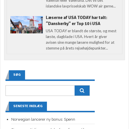
Valentin eller Valentina. Det vil det
islandske lavprisselskab WOW air gerne...
Læserne af USA TODAY har talt:
“Danskerby” er Top 10 i USA
USA TODAY er blandt de største, og mest
læste, dagblade i USA. Hvert år giver
avisen sine mange læsere mulighed for at
stemme på årets rejsehøjdepunkter...
SØG
SENESTE INDLÆG
Norwegian lancerer ny bonus: Spenn