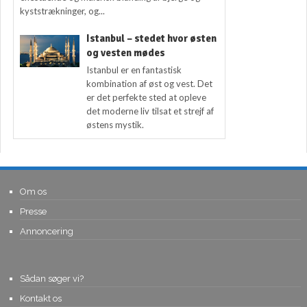
kyststrækninger, og...
Istanbul – stedet hvor østen
og vesten mødes
Istanbul er en fantastisk
kombination af øst og vest. Det
er det perfekte sted at opleve
det moderne liv tilsat et strejf af
østens mystik.
Om os
Presse
Annoncering
Sådan søger vi?
Kontakt os