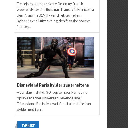
De rejselystne danskere får en ny fransk
weekend-destination, når Transavia France fra
den 7. april 2019 flyver direkte mellem
Københavns Lufthavn og den franske storby
Nantes...
Disneyland Paris hylder superheltene
Hver dag indtil d. 30. september kan du nu
opleve Marvel-universet i levende live i
Disneyland Paris. Marvel-fans i alle aldre kan
dykke ned i en...
TYRKIET