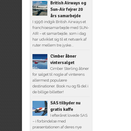
British Airways og
Sun-Air fejrer 20
års samarbejde
I 1996 indgik British Airways et
franchisesamarbejde med SUN-
AIR – et samarbejde, som i dag
har udviklet sig til et netværk af
ruter mellem tre jyske...
Cimber åbner
vintersalget
Cimber Sterling åbner
for salget til nogle af vinterens
allermest populære
destinationer. Book nu og få del i
de billige billetter!
SAS tilbyder nu
gratis kaffe
I efteråret lovede SAS
– i forbindelse med
præsentationen af deres nye