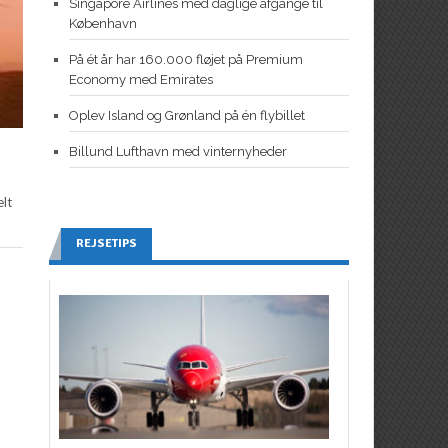
Singapore Airlines med daglige afgange til
København
På ét år har 160.000 fløjet på Premium
Economy med Emirates
Oplev Island og Grønland på én flybillet
Billund Lufthavn med vinternyheder
elt
REJSETIPS