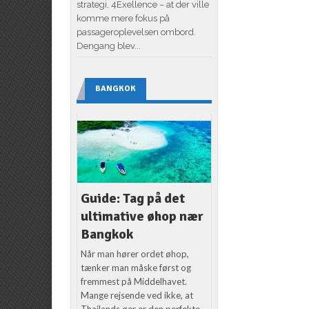
strategi, 4Exellence – at der ville
komme mere fokus på
passageroplevelsen ombord.
Dengang blev...
BANGKOK
Guide: Tag på det
ultimative øhop nær
Bangkok
Når man hører ordet øhop,
tænker man måske først og
fremmest på Middelhavet.
Mange rejsende ved ikke, at
Thailands øer er den perfekte