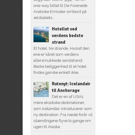
one-way billet til De Forenede
Arabiske Emirater ombord på
selskabets...
Hotellet ved
verdens bedste
strand
Èt hotel, tre strande. Hvoraf den
ene er kåret som verdens
allersmukkeste sandstrand.
Bedre beliggenhed til et hotel
findes ganske enkelt ikke.
Rutenyt: Icelandair
til Anchorage
Det er en af USA’s
mere eksotiske destinationer,
som Icelandair introducerer som
ny destination. Fra næste forår vil
islændingene flyve to gange om
ugen til Alaska.