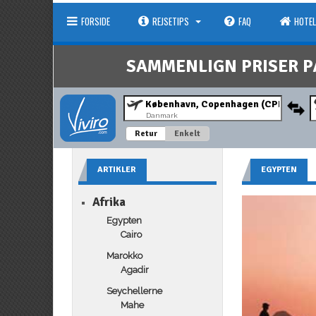
FORSIDE
REJSETIPS
FAQ
HOTEL
SAMMENLIGN PRISER P
Danmark
Retur
Enkelt
ARTIKLER
EGYPTEN
Afrika
Egypten
Cairo
Marokko
Agadir
Seychellerne
Mahe