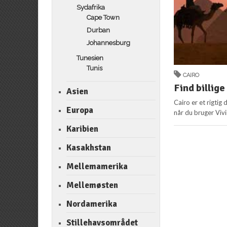
Sydafrika
Cape Town
Durban
Johannesburg
Tunesien
Tunis
CAIRO
Find billige 
Asien
Cairo er et rigtig d
Europa
når du bruger Viv
Karibien
Kasakhstan
Mellemamerika
Mellemøsten
Nordamerika
Stillehavsområdet