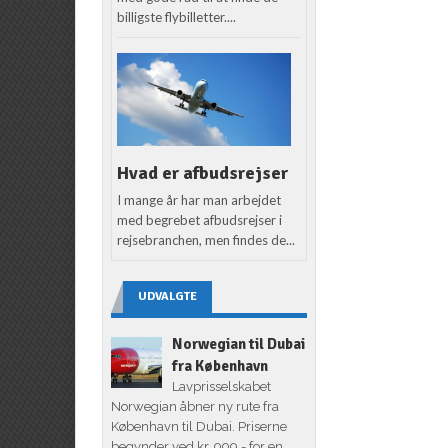
billigste flybilletter....
Hvad er afbudsrejser
I mange år har man arbejdet
med begrebet afbudsrejser i
rejsebranchen, men findes de...
UDVALGTE
Norwegian til Dubai
fra København
Lavprisselskabet
Norwegian åbner ny rute fra
København til Dubai. Priserne
begynder ved kr. 999,- for en