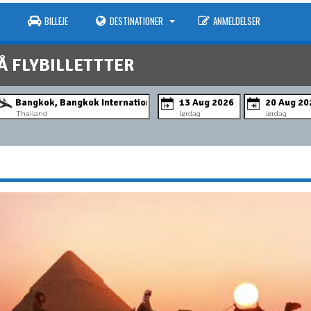
BILLEJE
DESTINATIONER
ANMELDELSER
Å FLYBILLETTTER
Thailand
lørdag
lørdag