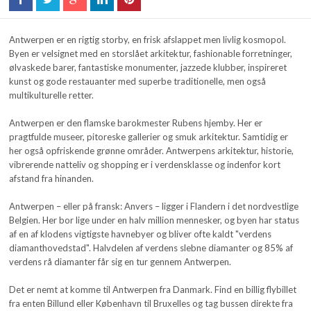
Antwerpen er en rigtig storby, en frisk afslappet men livlig kosmopol.
Byen er velsignet med en storslået arkitektur, fashionable forretninger,
ølvaskede barer, fantastiske monumenter, jazzede klubber, inspireret
kunst og gode restauanter med superbe traditionelle, men også
multikulturelle retter.
Antwerpen er den flamske barokmester Rubens hjemby. Her er
pragtfulde museer, pitoreske gallerier og smuk arkitektur. Samtidig er
her også opfriskende grønne områder. Antwerpens arkitektur, historie,
vibrerende natteliv og shopping er i verdensklasse og indenfor kort
afstand fra hinanden.
Antwerpen – eller på fransk: Anvers – ligger i Flandern i det nordvestlige
Belgien. Her bor lige under en halv million mennesker, og byen har status
af en af klodens vigtigste havnebyer og bliver ofte kaldt "verdens
diamanthovedstad". Halvdelen af verdens slebne diamanter og 85% af
verdens rå diamanter får sig en tur gennem Antwerpen.
Det er nemt at komme til Antwerpen fra Danmark. Find en billig flybillet
fra enten Billund eller København til Bruxelles og tag bussen direkte fra