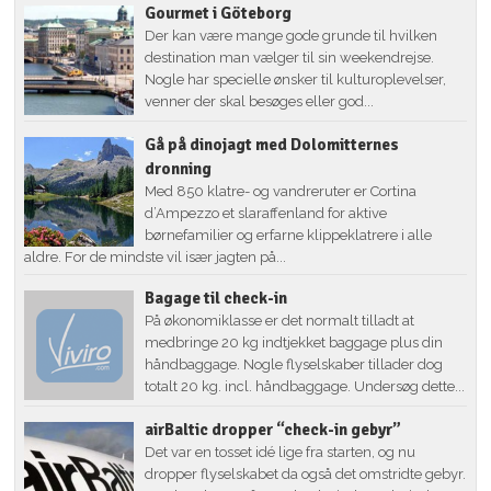
Gourmet i Göteborg
Der kan være mange gode grunde til hvilken
destination man vælger til sin weekendrejse.
Nogle har specielle ønsker til kulturoplevelser,
venner der skal besøges eller god...
Gå på dinojagt med Dolomitternes
dronning
Med 850 klatre- og vandreruter er Cortina
d’Ampezzo et slaraffenland for aktive
børnefamilier og erfarne klippeklatrere i alle
aldre. For de mindste vil især jagten på...
Bagage til check-in
På økonomiklasse er det normalt tilladt at
medbringe 20 kg indtjekket baggage plus din
håndbaggage. Nogle flyselskaber tillader dog
totalt 20 kg. incl. håndbaggage. Undersøg dette...
airBaltic dropper “check-in gebyr”
Det var en tosset idé lige fra starten, og nu
dropper flyselskabet da også det omstridte gebyr.