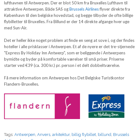
lufthavnen til Antwerpen. Der er blot 50 km fra Bruxelles Lufthavn til
attraktive Antwerpen. Både SAS og
Brussels Airlines
flyver direkte fra
København til den belgiske hovedstad, og begge tilbyder de ofte billige
flybilletter til Bruxelles. Fra Billund er der 14 direkte afgange hver uge
med Sun-Air.
Det er heller ikke noget problem at finde en seng at sove i, og der findes
hoteller i alle prisklasser i Antwerpen. Et af de nyere er det tre-stjernede
"Express By Holiday Inn Antwerp", som er beliggende i Antwerpens
bymidte og byder på komfortable værelser til små priser. Priserne
starter ved €39 (ca. 300 kr.) pr. person i et delt dobbeltværelse.
Få mere information om Antwerpen hos Det Belgiske Turistkontor
Flandern-Bruxelles.
Tags:
Antwerpen
,
Anvers
,
arkitektur
,
billig flybillet
,
billund
,
Brussels