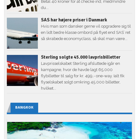
Betal 40 kroner for at checke ind, medmindre
du...
SAS har højere priser i Danmark
Hvis man som dansker gerne vil opgradere sig til
en lidt bedre klasse ombord på flyet end SAS’ ret
så skrabede economyclass, så skal man være...
Sterling solgte 45.000 lavprisbilletter
Lavprisselskabet Sterling afsluttede igår en
kampagne, hvor de havde lagt 65.000
flybilletter til salg for kr. 499,- one-way. Ialt fik
flyselskabet solgt omkring 45.000 billetter,
hvilket...
BANGKOK