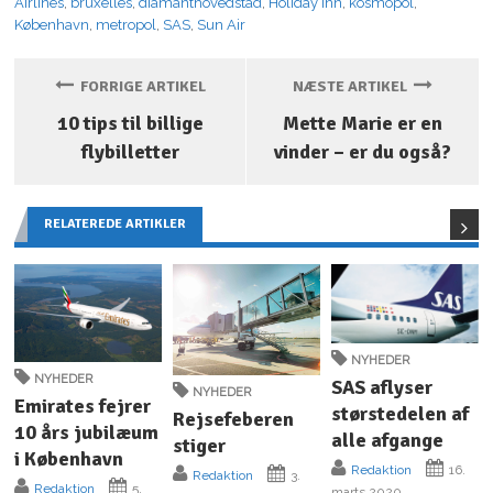
Airlines
,
bruxelles
,
diamanthovedstad
,
Holiday Inn
,
kosmopol
,
København
,
metropol
,
SAS
,
Sun Air
FORRIGE ARTIKEL
NÆSTE ARTIKEL
10 tips til billige
Mette Marie er en
flybilletter
vinder – er du også?
RELATEREDE ARTIKLER
NYHEDER
NYHEDER
SAS aflyser
NYHEDER
Emirates fejrer
størstedelen af
Rejsefeberen
10 års jubilæum
alle afgange
stiger
i København
Redaktion
16.
Redaktion
3.
Redaktion
5.
marts 2020