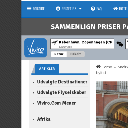
FORSIDE
REJSETIPS
FAQ
HOTEL
SAMMENLIGN PRISER P
Danmark
Retur
Enkelt
Home
»
Madri
ARTIKLER
byfest
Udvalgte Destinationer
Udvalgte Flyselskaber
Viviro.com Mener
Afrika