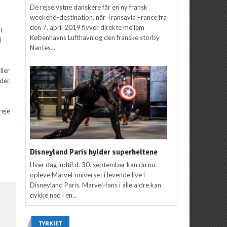
De rejselystne danskere får en ny fransk
weekend-destination, når Transavia France fra
den 7. april 2019 flyver direkte mellem
rt
Københavns Lufthavn og den franske storby
l
Nantes...
iler
der,
reje
Disneyland Paris hylder superheltene
Hver dag indtil d. 30. september kan du nu
opleve Marvel-universet i levende live i
Disneyland Paris. Marvel-fans i alle aldre kan
dykke ned i en...
TYRKIET