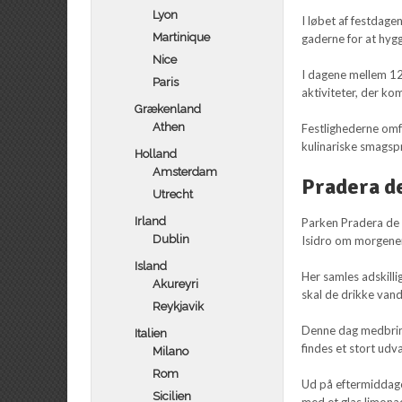
Lyon
I løbet af festdage
Martinique
gaderne for at hyg
Nice
I dagene mellem 12
Paris
aktiviteter, der k
Grækenland
Athen
Festlighederne omfa
kulinariske smagsp
Holland
Amsterdam
Pradera de
Utrecht
Irland
Parken Pradera de S
Dublin
Isidro om morgenen
Island
Her samles adskill
Akureyri
skal de drikke van
Reykjavik
Denne dag medbring
Italien
findes et stort udv
Milano
Rom
Ud på eftermiddage
Sicilien
med et glas limonad