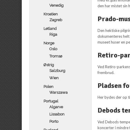
Venedig
den har mistet sin 
Kroatien
Prado-mu
Zagreb
Letland
Den hektiske pilgri
Riga
dokumenteres helt t
museet huser en p
Norge
Oslo
Retiro-par
Tromsø
Østrig
Ved Retiro-parkens
Salzburg
frembrud.
Wien
Pladsen fo
Polen
Warszawa
Her bydes der op ti
Portugal
Algarve
Debods te
Lissabon
Porto
Ved Debods tempel 
koncerter i mindre 