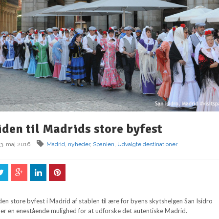
iden til Madrids store byfest
13. maj 2016
Madrid
,
nyheder
,
Spanien
,
Udvalgte destinationer
en store byfest i Madrid af stablen til ære for byens skytshelgen San Isidro
 er en enestående mulighed for at udforske det autentiske Madrid.