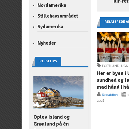
Tur-ret
Nordamerika
Stillehavsområdet
RELATEREDE A
Sydamerika
Nyheder
REJSETIPS
PORTLAND
,
USA
Her er byen i
sundhed og l
mad hånd i h
Redaktion
1
2018
Oplev Island og
Grønland på én