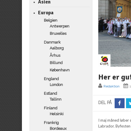
Asien
Europa
Belgien
Antwerpen
Bruxelles
Danmark
Aalborg
Århus
Billund
København
Her er gu
England
London
Redaktion
Estland
Tallinn
DEL PÅ
Finland
Helsinki
I maj måned løber d
Frankrig
Labrador. Byfesten
Bordeaux