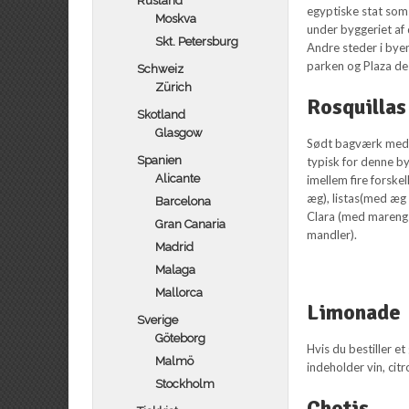
Rusland
egyptiske stat som 
Moskva
under byggeriet a
Skt. Petersburg
Andre steder i byen
parken og Plaza de
Schweiz
Zürich
Rosquillas
Skotland
Glasgow
Sødt bagværk med 
Spanien
typisk for denne b
Alicante
imellem fire forske
æg), listas(med æg 
Barcelona
Clara (med mareng
Gran Canaria
mandler).
Madrid
Malaga
Mallorca
Limonade
Sverige
Göteborg
Hvis du bestiller 
Malmö
indeholder vin, cit
Stockholm
Chotis