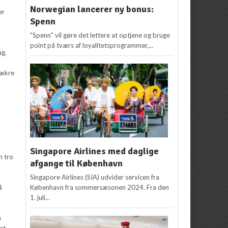
Norwegian lancerer ny bonus:
er
Spenn
"Spenn" vil gøre det lettere at optjene og bruge
point på tværs af loyalitetsprogrammer,...
ag.
lækre
Singapore Airlines med daglige
n tro
afgange til København
Singapore Airlines (SIA) udvider servicen fra
å
København fra sommersæsonen 2024. Fra den
1. juli...
n
 at