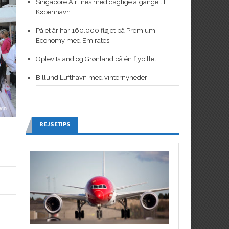
Singapore Airlines med daglige afgange til
København
På ét år har 160.000 fløjet på Premium
Economy med Emirates
Oplev Island og Grønland på én flybillet
Billund Lufthavn med vinternyheder
REJSETIPS