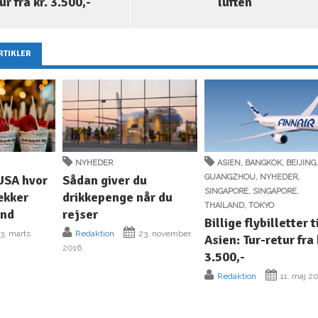
ur fra kr. 3.500,-
luften
RTIKLER
NYHEDER
ASIEN
,
BANGKOK
,
BEIJING
 USA hvor
Sådan giver du
GUANGZHOU
,
NYHEDER
,
SINGAPORE
,
SINGAPORE
,
ækker
drikkepenge når du
THAILAND
,
TOKYO
ånd
rejser
Billige flybilletter t
3. marts
Redaktion
23. november
Asien: Tur-retur fra 
2016
3.500,-
Redaktion
11. maj 2