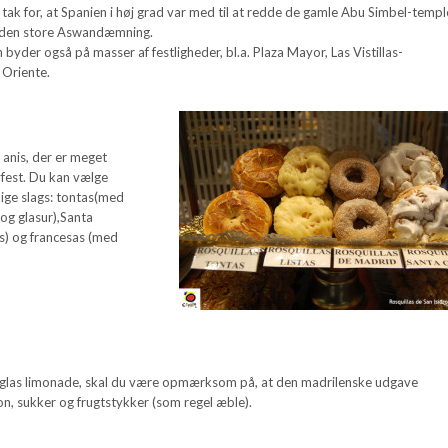
tak for, at Spanien i høj grad var med til at redde de gamle Abu Simbel-templ
f den store Aswandæmning.
 byder også på masser af festligheder, bl.a. Plaza Mayor, Las Vistillas-
 Oriente.
anis, der er meget
yfest. Du kan vælge
llige slags: tontas(med
og glasur),Santa
s) og francesas (med
et glas limonade, skal du være opmærksom på, at den madrilenske udgave
ron, sukker og frugtstykker (som regel æble).