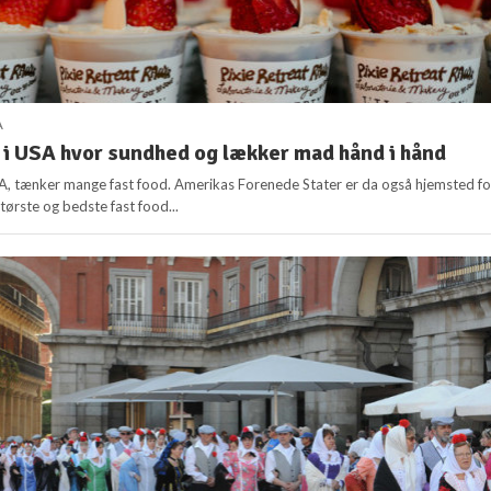
A
 i USA hvor sundhed og lækker mad hånd i hånd
A, tænker mange fast food. Amerikas Forenede Stater er da også hjemsted fo
tørste og bedste fast food...