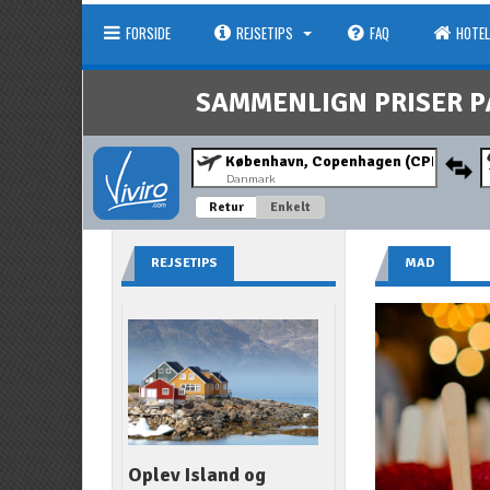
FORSIDE
REJSETIPS
FAQ
HOTEL
SAMMENLIGN PRISER P
Danmark
Retur
Enkelt
REJSETIPS
MAD
Oplev Island og