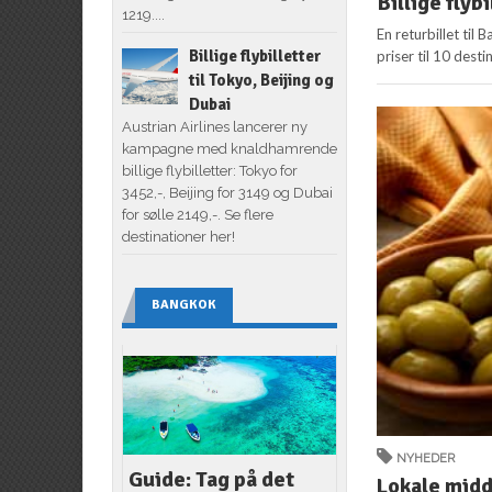
Billige flybi
1219....
En returbillet til
Billige flybilletter
priser til 10 desti
til Tokyo, Beijing og
Dubai
Austrian Airlines lancerer ny
kampagne med knaldhamrende
billige flybilletter: Tokyo for
3452,-, Beijing for 3149 og Dubai
for sølle 2149,-. Se flere
destinationer her!
BANGKOK
NYHEDER
Guide: Tag på det
Lokale midd