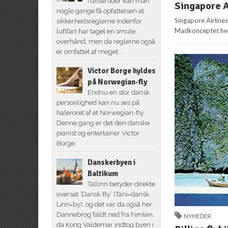
I disse tider kan man
Singapore Ai
nogle gange få opfattelsen at
Singapore Airline
sikkerhedsreglerne indenfor
Madkonceptet hedd
luftfart har taget en smule
overhånd, men da reglerne også
er omfattet af meget...
Victor Borge hyldes
på Norwegian-fly
Endnu en stor dansk
personlighed kan nu ses på
haleroret af et Norwegian-fly.
Denne gang er det den danske
pianist og entertainer Victor
Borge.
Danskerbyen i
Baltikum
Tallinn betyder direkte
oversat ‘Dansk By’ (Tani=dansk,
Linn=by), og det var da også her
Dannebrog faldt ned fra himlen,
NYHEDER
da Kong Valdemar indtog byen i