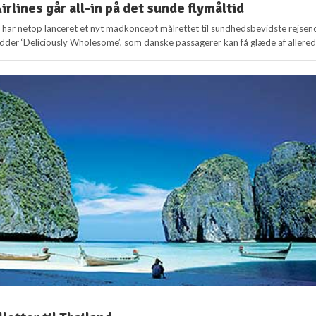
rlines går all-in på det sunde flymåltid
s har netop lanceret et nyt madkoncept målrettet til sundhedsbevidste rejsen
er ‘Deliciously Wholesome’, som danske passagerer kan få glæde af allerede