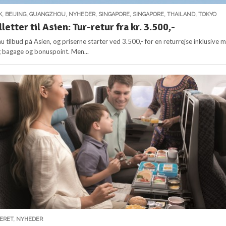
K
,
BEIJING
,
GUANGZHOU
,
NYHEDER
,
SINGAPORE
,
SINGAPORE
,
THAILAND
,
TOKYO
lletter til Asien: Tur-retur fra kr. 3.500,-
 nu tilbud på Asien, og priserne starter ved 3.500,- for en returrejse inklusive 
g bagage og bonuspoint. Men...
SERET
,
NYHEDER