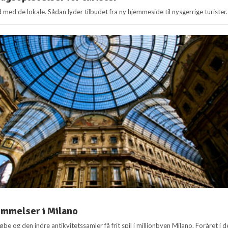
med de lokale. Sådan lyder tilbudet fra ny hjemmeside til nysgerrige turister.
emmelser i Milano
e og den indre antikvitetssamler få frit spil i millionbyen Milano. Foråret i d