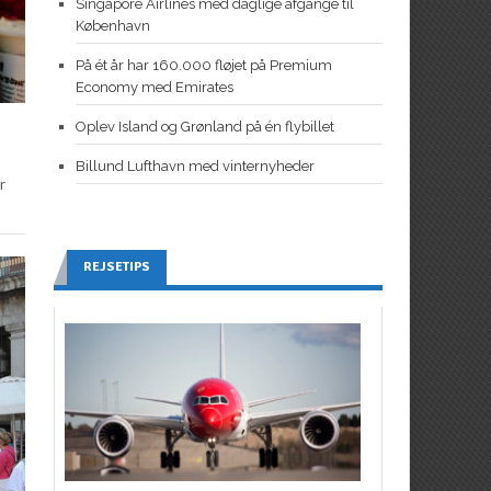
Singapore Airlines med daglige afgange til
København
På ét år har 160.000 fløjet på Premium
Economy med Emirates
Oplev Island og Grønland på én flybillet
Billund Lufthavn med vinternyheder
r
REJSETIPS