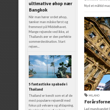
ultimative øhop nær
Nyd et måltid mad 
Bangkok
Når man hører ordet øhop,
tænker man måske først og
fremmest på Middelhavet.
Mange rejsende ved ikke, at
Thailands øer er den perfekte
sommerdestination. Start
rejsen...
5 fantastiske spabade i
Thailand
Thailand er kendt som et af de
MILANO
mest populære rejsemål med
Forårsforn
fokus på velvære og afslapning.
Lad mundvandet løb