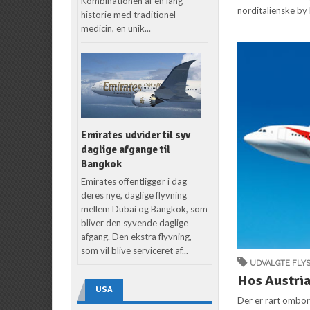
Kombinationen af en lang
norditalienske by 
historie med traditionel
medicin, en unik...
Emirates udvider til syv
daglige afgange til
Bangkok
Emirates offentliggør i dag
deres nye, daglige flyvning
mellem Dubai og Bangkok, som
bliver den syvende daglige
afgang. Den ekstra flyvning,
som vil blive serviceret af...
UDVALGTE FLY
Hos Austrian
USA
Der er rart ombord