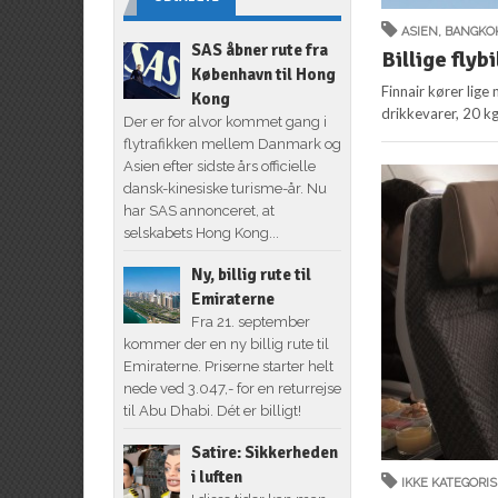
ASIEN
,
BANGKO
SAS åbner rute fra
Billige flybi
København til Hong
Finnair kører lige
Kong
drikkevarer, 20 k
Der er for alvor kommet gang i
flytrafikken mellem Danmark og
Asien efter sidste års officielle
dansk-kinesiske turisme-år. Nu
har SAS annonceret, at
selskabets Hong Kong...
Ny, billig rute til
Emiraterne
Fra 21. september
kommer der en ny billig rute til
Emiraterne. Priserne starter helt
nede ved 3.047,- for en returrejse
til Abu Dhabi. Dét er billigt!
Satire: Sikkerheden
i luften
IKKE KATEGORI