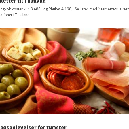
lletter til Thailand
 Bangkok koster kun 3.488,- og Phuket 4.198,-. Se listen med internettets laves
nationer i Thailand.
agsoplevelser for turister