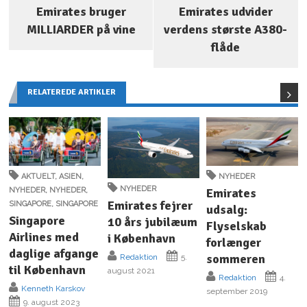
Emirates bruger
Emirates udvider
MILLIARDER på vine
verdens største A380-
flåde
RELATEREDE ARTIKLER
AKTUELT
,
ASIEN
,
NYHEDER
NYHEDER
NYHEDER
,
NYHEDER
,
Emirates
Emirates fejrer
SINGAPORE
,
SINGAPORE
udsalg:
Singapore
10 års jubilæum
Flyselskab
Airlines med
i København
forlænger
daglige afgange
sommeren
Redaktion
5.
til København
august 2021
Redaktion
4.
Kenneth Karskov
september 2019
9. august 2023