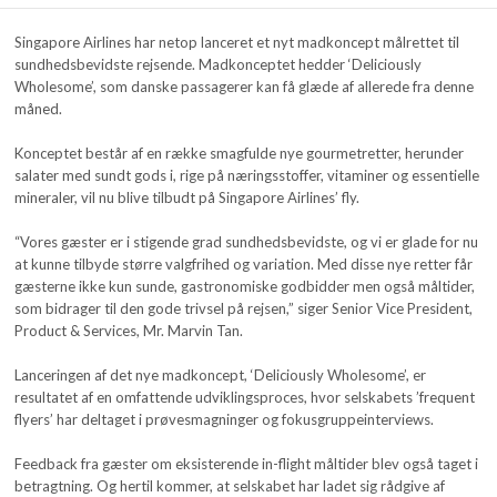
Singapore Airlines har netop lanceret et nyt madkoncept målrettet til
sundhedsbevidste rejsende. Madkonceptet hedder ‘Deliciously
Wholesome’, som danske passagerer kan få glæde af allerede fra denne
måned.
Konceptet består af en række smagfulde nye gourmetretter, herunder
salater med sundt gods i, rige på næringsstoffer, vitaminer og essentielle
mineraler, vil nu blive tilbudt på Singapore Airlines’ fly.
“Vores gæster er i stigende grad sundhedsbevidste, og vi er glade for nu
at kunne tilbyde større valgfrihed og variation. Med disse nye retter får
gæsterne ikke kun sunde, gastronomiske godbidder men også måltider,
som bidrager til den gode trivsel på rejsen,” siger Senior Vice President,
Product & Services, Mr. Marvin Tan.
Lanceringen af det nye madkoncept, ‘Deliciously Wholesome’, er
resultatet af en omfattende udviklingsproces, hvor selskabets ’frequent
flyers’ har deltaget i prøvesmagninger og fokusgruppeinterviews.
Feedback fra gæster om eksisterende in-flight måltider blev også taget i
betragtning. Og hertil kommer, at selskabet har ladet sig rådgive af