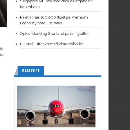
Singapore Airlines med daglige afgange til
København
På ét år har 160.000 fløjet på Premium
Economy med Emirates
Oplev Island og Grønland på én flybillet
Billund Lufthavn med vinternyheder
de.
...
REJSETIPS