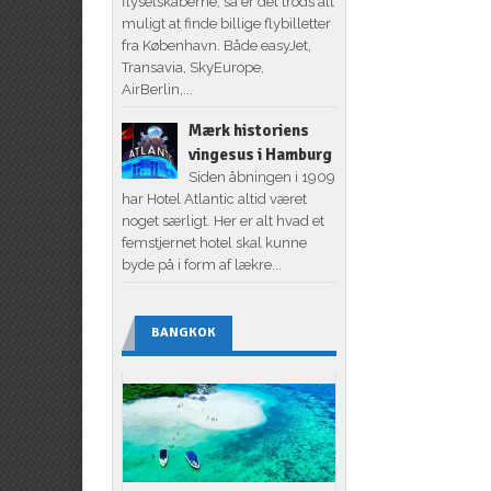
flyselskaberne, så er det trods alt
muligt at finde billige flybilletter
fra København. Både easyJet,
Transavia, SkyEurope,
AirBerlin,...
Mærk historiens
vingesus i Hamburg
Siden åbningen i 1909
har Hotel Atlantic altid været
noget særligt. Her er alt hvad et
femstjernet hotel skal kunne
byde på i form af lækre...
BANGKOK