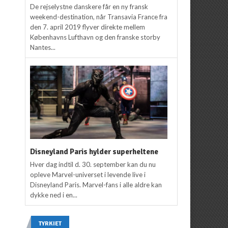
De rejselystne danskere får en ny fransk
weekend-destination, når Transavia France fra
den 7. april 2019 flyver direkte mellem
Københavns Lufthavn og den franske storby
Nantes...
Disneyland Paris hylder superheltene
Hver dag indtil d. 30. september kan du nu
opleve Marvel-universet i levende live i
Disneyland Paris. Marvel-fans i alle aldre kan
dykke ned i en...
TYRKIET