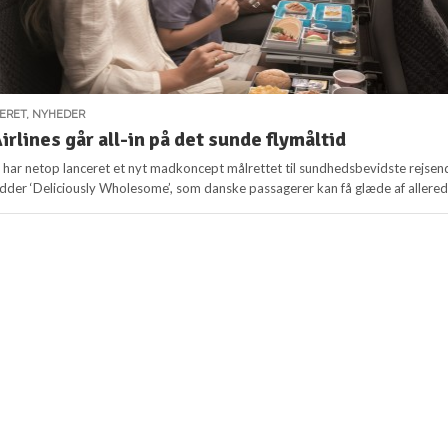
SERET
,
NYHEDER
rlines går all-in på det sunde flymåltid
s har netop lanceret et nyt madkoncept målrettet til sundhedsbevidste rejsen
er ‘Deliciously Wholesome’, som danske passagerer kan få glæde af allerede