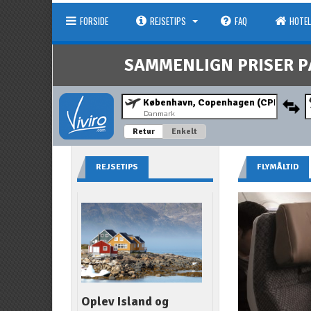
FORSIDE
REJSETIPS
FAQ
HOTEL
SAMMENLIGN PRISER P
Danmark
Retur
Enkelt
REJSETIPS
FLYMÅLTID
Oplev Island og