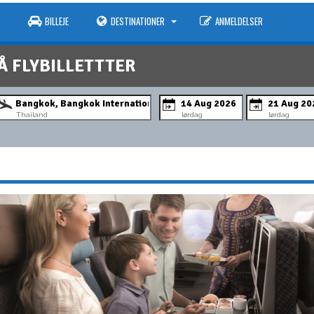
BILLEJE
DESTINATIONER
ANMELDELSER
Å FLYBILLETTTER
Thailand
lørdag
lørdag