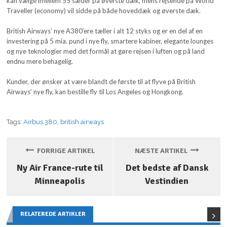
kan vælge imellem 55 sæder på øverste dæk, mens rejsende på World
Traveller (economy) vil sidde på både hoveddæk og øverste dæk.
British Airways’ nye A380’ere tæller i alt 12 styks og er en del af en
investering på 5 mia. pund i nye fly, smartere kabiner, elegante lounges
og nye teknologier med det formål at gøre rejsen i luften og på land
endnu mere behagelig.
Kunder, der ønsker at være blandt de første til at flyve på British
Airways’ nye fly, kan bestille fly til Los Angeles og Hongkong.
Tags:
Airbus 380
,
british airways
FORRIGE ARTIKEL
NÆSTE ARTIKEL
Ny Air France-rute til
Det bedste af Dansk
Minneapolis
Vestindien
RELATEREDE ARTIKLER