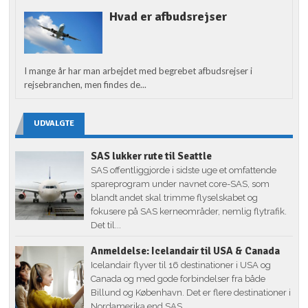
Hvad er afbudsrejser
I mange år har man arbejdet med begrebet afbudsrejser i
rejsebranchen, men findes de...
UDVALGTE
SAS lukker rute til Seattle
SAS offentliggjorde i sidste uge et omfattende
spareprogram under navnet core-SAS, som
blandt andet skal trimme flyselskabet og
fokusere på SAS kerneområder, nemlig flytrafik.
Det til...
Anmeldelse: Icelandair til USA & Canada
Icelandair flyver til 16 destinationer i USA og
Canada og med gode forbindelser fra både
Billund og København. Det er flere destinationer i
Nordamerika end SAS...