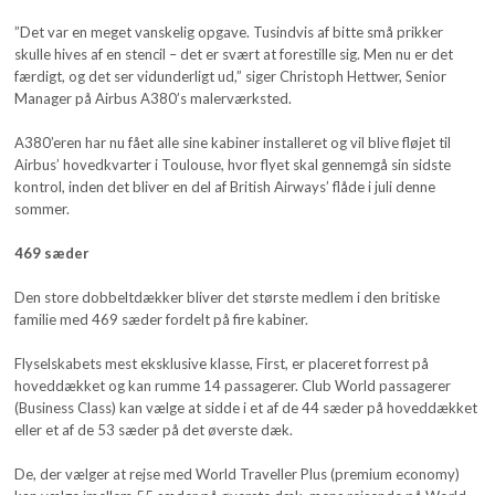
”Det var en meget vanskelig opgave. Tusindvis af bitte små prikker
skulle hives af en stencil – det er svært at forestille sig. Men nu er det
færdigt, og det ser vidunderligt ud,” siger Christoph Hettwer, Senior
Manager på Airbus A380’s malerværksted.
A380’eren har nu fået alle sine kabiner installeret og vil blive fløjet til
Airbus’ hovedkvarter i Toulouse, hvor flyet skal gennemgå sin sidste
kontrol, inden det bliver en del af British Airways’ flåde i juli denne
sommer.
469 sæder
Den store dobbeltdækker bliver det største medlem i den britiske
familie med 469 sæder fordelt på fire kabiner.
Flyselskabets mest eksklusive klasse, First, er placeret forrest på
hoveddækket og kan rumme 14 passagerer. Club World passagerer
(Business Class) kan vælge at sidde i et af de 44 sæder på hoveddækket
eller et af de 53 sæder på det øverste dæk.
De, der vælger at rejse med World Traveller Plus (premium economy)