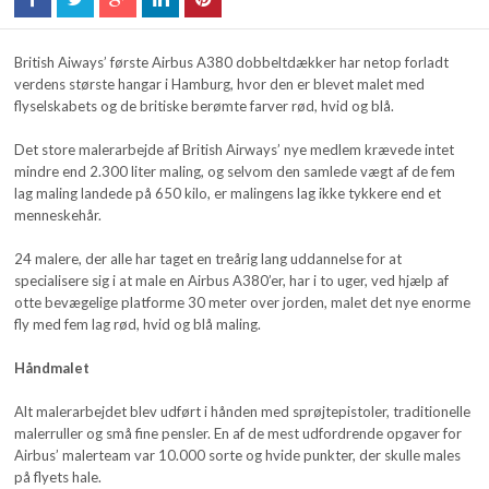
British Aiways’ første Airbus A380 dobbeltdækker har netop forladt
verdens største hangar i Hamburg, hvor den er blevet malet med
flyselskabets og de britiske berømte farver rød, hvid og blå.
Det store malerarbejde af British Airways’ nye medlem krævede intet
mindre end 2.300 liter maling, og selvom den samlede vægt af de fem
lag maling landede på 650 kilo, er malingens lag ikke tykkere end et
menneskehår.
24 malere, der alle har taget en treårig lang uddannelse for at
specialisere sig i at male en Airbus A380’er, har i to uger, ved hjælp af
otte bevægelige platforme 30 meter over jorden, malet det nye enorme
fly med fem lag rød, hvid og blå maling.
Håndmalet
Alt malerarbejdet blev udført i hånden med sprøjtepistoler, traditionelle
malerruller og små fine pensler. En af de mest udfordrende opgaver for
Airbus’ malerteam var 10.000 sorte og hvide punkter, der skulle males
på flyets hale.