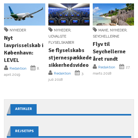
NYHEDER
NYHEDER
,
MAHE
,
NYHEDER
,
Nyt
UDVALGTE
SEYCHELLERNE
FLYSELSKABER
Flyv til
lavprisselskab i
Se flyselskabs
Seychellerne
København:
stjernespækkede
året rundt
LEVEL
sikkerhedsvideo
Redaktion
27.
Redaktion
8.
Redaktion
3.
marts 2018
april 2019
juli 2018
ARTIKLER
REJSETIPS