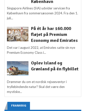
København
Singapore Airlines (SIA) udvider servicen fra
København fra sommersæsonen 2024. Fra den 1.
juli...
På ét år har 160.000
fløjet på Premium
Economy med Emirates
Det var i august 2022, at Emirates satte sin nye
Premium Economy Class i...
Oplev Island og
Grønland på én flybillet
Drømmer du om et nordisk rejseeventyr i
tryllebindende natur? Skal det være den
mystiske...
FRANKRIG