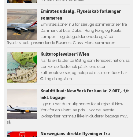
Emirates udsalg: Flyselskab forlænger
sommeren
Emirates åbner nu for særlige sommerpriser fra
Danmark til bl.a. Dubai, Hong Kong og Kuala
Lumpur – og det gælder endda også på
flyselskabets prisvindende Business Class. Mens sommeren...
Kulturoplevelser i Wien
Når talen falder på Østrig som feriedestination, så
tænker de fleste nok på skiferie eller
kulturoplevelser, og netop på disse områder har
Østrig da også en...
Knaldtilbud: New York for kun kr. 2.087,- t/r
inkl. bagage
Lige nu har du muligheden for at rejse til New
York for en uhørt lav pris. Hvor de laveste
lokkepriser normalt ikke inkluderer bagage m.v.,
så...
Norwegians direkte flyvninger fra