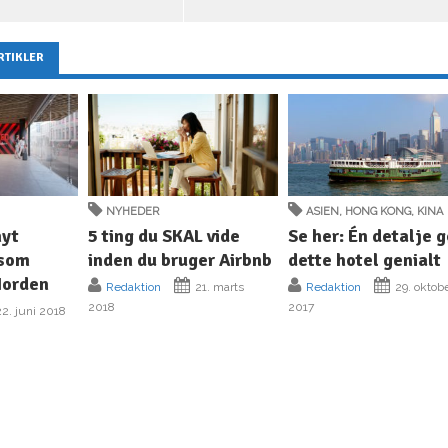
RTIKLER
NYHEDER
ASIEN
,
HONG KONG
,
KINA
nyt
5 ting du SKAL vide
Se her: Én detalje g
 som
inden du bruger Airbnb
dette hotel genialt
 Norden
Redaktion
21. marts
Redaktion
29. oktob
2018
2017
2. juni 2018