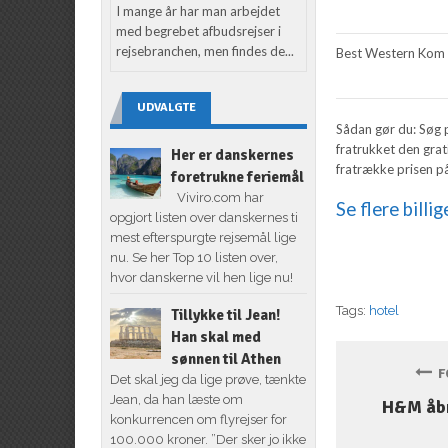
I mange år har man arbejdet
med begrebet afbudsrejser i
rejsebranchen, men findes de...
Best Western Kom 
UDVALGTE
Sådan gør du: Søg p
fratrukket den grat
Her er danskernes
fratrække prisen på
foretrukne feriemål
Viviro.com har
Se flere billig
opgjort listen over danskernes ti
mest efterspurgte rejsemål lige
nu. Se her Top 10 listen over,
hvor danskerne vil hen lige nu!
Tags:
hotel
Tillykke til Jean!
Han skal med
sønnen til Athen
FO
Det skal jeg da lige prøve, tænkte
Jean, da han læste om
H&M åbn
konkurrencen om flyrejser for
100.000 kroner. ”Der sker jo ikke