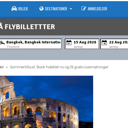
BILLEJE
DESTINATIONER
ANMELDELSER
Å FLYBILLETTTER
Thailand
lørdag
lørdag
der
» Sommertilbud: Book hotellet nu og få gratis overnatninger