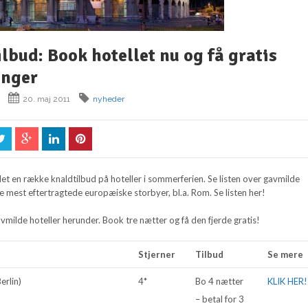
bud: Book hotellet nu og få gratis
inger
20. maj 2011
nyheder
et en række knaldtilbud på hoteller i sommerferien. Se listen over gavmilde
 de mest eftertragtede europæiske storbyer, bl.a. Rom. Se listen her!
avmilde hoteller herunder. Book tre nætter og få den fjerde gratis!
Stjerner
Tilbud
Se mere
erlin)
4*
Bo 4 nætter
KLIK HER!
– betal for 3