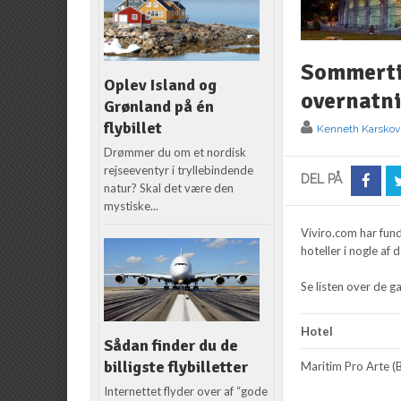
Sommertil
Oplev Island og
overnatn
Grønland på én
flybillet
Kenneth Karskov
Drømmer du om et nordisk
rejseeventyr i tryllebindende
DEL PÅ
natur? Skal det være den
mystiske...
Viviro.com har fund
hoteller i nogle af
Se listen over de g
Hotel
Sådan finder du de
billigste flybilletter
Maritim Pro Arte (B
Internettet flyder over af “gode