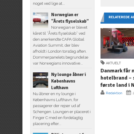
noget ved lige at...
Norwegian er
RELATEREDE A
“Årets flyselskab”
Norwegian er blevet
kåret til ”Årets flyselskab” ved
den anerkendte CAPA Global
Aviation Summit, der blev
afholdt i London torsdag aften.
Dommerpanelets begrundelse
var Norwegians innovative...
AKTUELT
Danmark får 
Ny lounge åbner i
hotelbrand –
Københavns
første land i
Lufthavn
Redaktion
2
Nu åbner en ny lounge i
Københavns Lufthavn, for
passagerer der rejser ud af
Schengen. Loungen er placeret i
Finger C med en fordelagtig
placering efter...