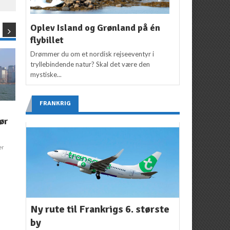
Oplev Island og Grønland på én
flybillet
Drømmer du om et nordisk rejseeventyr i
tryllebindende natur? Skal det være den
mystiske...
FRANKRIG
ASIEN
,
COLOMBO
,
SRI LANKA
ASTANA
,
DESTINATIONER
,
ør
Sri Lanka: Her er
KASAKHSTAN
Er denne hovedstad
Colombos hyggeligste
det nye Dubai?
adresse
er
Redaktion
17. juni 2017
2
Redaktion
2. august
2017
Ny rute til Frankrigs 6. største
by