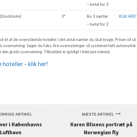
– betal for 3
(Stockholm)
3*
Bo 3 nætter
KLIK HER!
– betal for 2
å et af de ovenstående hoteller i det antal nætter du skal bruge. Prisen vil så 
is overnatning. Søger du f.eks. fire overnatninger vil systemet helt automatisk
 den gratis overnatning. Tilbuddet er gyldigt i hele juni måned.
e hoteller – klik her!
RRIGE ARTIKEL
NÆSTE ARTIKEL
er i Københavns
Karen Blixens portræt på
Lufthavn
Norwegian fly