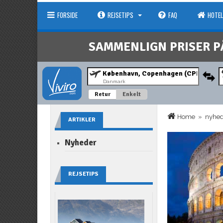
FORSIDE
REJSETIPS
FAQ
HOTEL
SAMMENLIGN PRISER P
Danmark
Retur
Enkelt
Home
»
nyhe
ARTIKLER
Nyheder
REJSETIPS