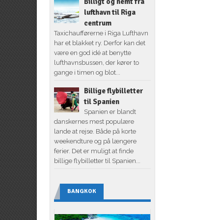
Billigt og nemt fra
lufthavn til Riga
centrum
Taxichaufførerne i Riga Lufthavn
har et blakket ry. Derfor kan det
være en god idé at benytte
lufthavnsbussen, der kører to
gange i timen og blot...
Billige flybilletter
til Spanien
Spanien er blandt
danskernes mest populære
lande at rejse. Både på korte
weekendture og på længere
ferier. Det er muligt at finde
billige flybilletter til Spanien...
BANGKOK