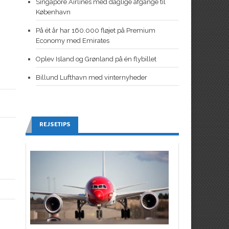
Singapore Airlines med daglige afgange til
København
På ét år har 160.000 fløjet på Premium
Economy med Emirates
Oplev Island og Grønland på én flybillet
Billund Lufthavn med vinternyheder
REJSETIPS