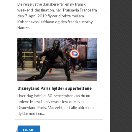
De rejselystne danskere får en ny fransk
weekend-destination, når Transavia France fra
den 7. april 2019 flyver direkte mellem
Københavns Lufthavn og den franske storby
Nantes...
Disneyland Paris hylder superheltene
Hver dag indtil d. 30. september kan du nu
opleve Marvel-universet i levende live i
Disneyland Paris. Marvel-fans i alle aldre kan
dykke ned i en...
TYRKIET