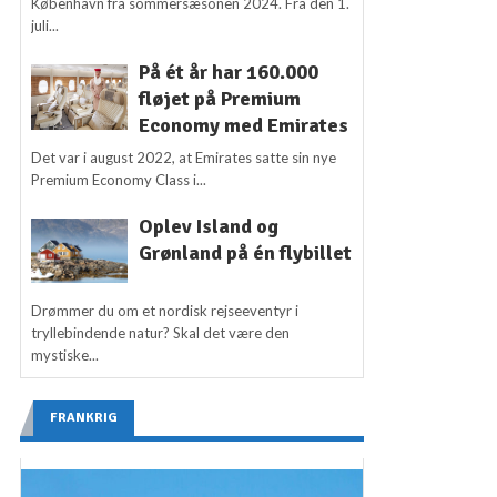
København fra sommersæsonen 2024. Fra den 1.
juli...
På ét år har 160.000
fløjet på Premium
Economy med Emirates
Det var i august 2022, at Emirates satte sin nye
Premium Economy Class i...
Oplev Island og
Grønland på én flybillet
Drømmer du om et nordisk rejseeventyr i
tryllebindende natur? Skal det være den
mystiske...
FRANKRIG