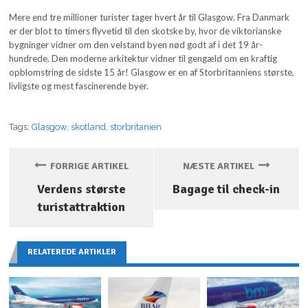
Mere end tre millioner turister tager hvert år til Glasgow. Fra Danmark
er der blot to timers flyvetid til den skotske by, hvor de viktorianske
bygninger vidner om den velstand byen nød godt af i det 19 år-
hundrede. Den moderne arkitektur vidner til gengæld om en kraftig
opblomstring de sidste 15 år! Glasgow er en af Storbritanniens største,
livligste og mest fascinerende byer.
Tags:
Glasgow
,
skotland
,
storbritanien
FORRIGE ARTIKEL
NÆSTE ARTIKEL
Verdens største
Bagage til check-in
turistattraktion
RELATEREDE ARTIKLER