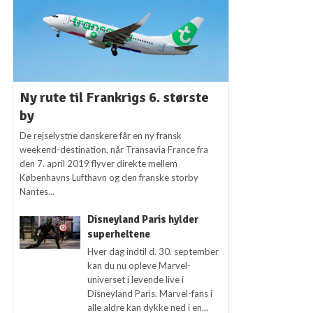
Ny rute til Frankrigs 6. største
by
De rejselystne danskere får en ny fransk
weekend-destination, når Transavia France fra
den 7. april 2019 flyver direkte mellem
Københavns Lufthavn og den franske storby
Nantes...
Disneyland Paris hylder
superheltene
Hver dag indtil d. 30. september
kan du nu opleve Marvel-
universet i levende live i
Disneyland Paris. Marvel-fans i
alle aldre kan dykke ned i en...