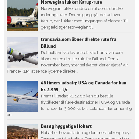
Norwegian lukker Karup-rute
Norwegian lukker endnu en af deres danske
indenrigsruter. Denne gang går det ud over
Karup, der lukker med udgangen af oktober. Til
gengæld øger Norwegian til...
transavia.com åbner direkte rute fra
Billund
Det hollandske lavprisselskab transavia.com
åbner nu en direkte rute fra Billund. Den 7.
november begynder selskabet, der er ejet af Air
France-KLM, at sende jyderne direkte...
48 timers udsalg: USA og Canada for kun
kr. 2.995,- t/r
Frem til lørdag kl. 12.00 kan du bestille
flybilletter til flere destinationer i USA og Canada
for under kr. 3.000 kr. t/r. Icelandair kører nemlig
en...
Besøg hyggelige Hobart
Hobart er hovedstaden og den mest folkerige by i
Tasmanien i Australien. Den er grundlagt i 1803