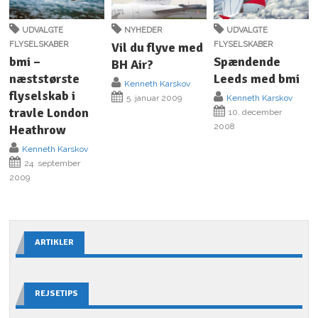
UDVALGTE
NYHEDER
UDVALGTE
FLYSELSKABER
Vil du flyve med
FLYSELSKABER
bmi –
Spændende
BH Air?
næststørste
Leeds med bmi
Kenneth Karskov
flyselskab i
5. januar 2009
Kenneth Karskov
travle London
10. december
2008
Heathrow
Kenneth Karskov
24. september
2009
ARTIKLER
REJSETIPS