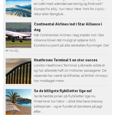
en café med udendørsservering og forårssol?
Europa fra 465,- tur/retur, New York for 2.902,-
retur eller Bangkok...
Continental Airlines ind i Star Alliance i
dag
Når Continential Airlines i dag træder ind i Star
Alliance bliver det muligt at optjene SAS
Eurobonus point på alle selskabes flyvninger. Der
er nu 25...
Heathrows Terminal 5 en stor succes
London Heathrows Terminal 5 åbnede sidste år
og har allerede haft 20 millioner passagerer. De
rejsende har været så tilfredse, at British Airways
har modtaget mere...
Se de billigste flybilletter lige nu!
Se de bedste priser på flybilletter lige nu.
Priserne er tur/retur – altså ikke bare oneway
lokkepriser – og er fundet af danskere på jagt
efter...