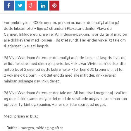
For omkring kun 300 kroner pr. person pr. nat er det muligt at bo på
dette luksushotel – lige på stranden i Playacar udenfor Playa del
Carmen. Inkluderet i prisen er All Inclusive-pakken, hvor du får al mad og
alle drikkevarer med i prisen – døgnet rundt. Her er der virkeligt tale om
4-stjernet luksus til lavpris.
På Viva Wyndham Azteca er det muligt at finde luksus til lavpris, hvis du
er lidt fleksibel med dine rejseperioder. F.eks. var Viviro.com’s udsendte
netop boet 2 uger på dette lækre hotel – for kun 630 kroner pr. nat for
2 voksne og 1 barn. – og det endda med alle måltider, drikkevarer,
minibar, solsenge osv. inkluderet.
På Viva Wyndham Azteca er der tale om All Inclusive i meget høj kvalitet
og du må ikke sammenligne det med de skrabede udgaver, som man kan
opleve i Tyrkiet og Spanien. Her er der ikke sparet på noget.
Med i prisen er bl.a.:
– Buffet – morgen, middag og aften