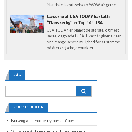
islandske lavprisselskab WOW air gerne...
Læserne af USA TODAY har talt:
“Danskerby” er Top 10 i USA
USA TODAY er blandt de største, og mest
læste, dagblade i USA. Hvert år giver avisen
sine mange læsere mulighed for at stemme
på årets rejsehøjdepunkter...
SØG
SENESTE INDLÆG
Norwegian lancerer ny bonus: Spenn
Singapore Airlines med daglige afgange til