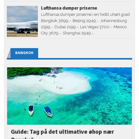
Lufthansa dumper priserne
Lufthansa dumper priserne i en hidtil uhørt grad.
Bangkok 3699,-. Beijing 2949,-. Johannesburg
2599,-. Dubai 2199,-. Las Vegas 3700,-. Mexico
City 3679,-. Shanghai 2949,-.
BANGKOK
Guide: Tag på det ultimative øhop nær