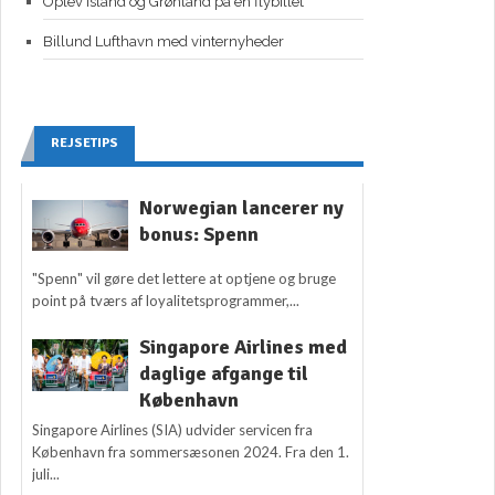
Oplev Island og Grønland på én flybillet
Billund Lufthavn med vinternyheder
REJSETIPS
Norwegian lancerer ny
bonus: Spenn
"Spenn" vil gøre det lettere at optjene og bruge
point på tværs af loyalitetsprogrammer,...
Singapore Airlines med
daglige afgange til
København
Singapore Airlines (SIA) udvider servicen fra
København fra sommersæsonen 2024. Fra den 1.
juli...