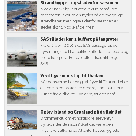
Strandhygge – også udenfor sæsonen
Nice er naturligvis et attraktivt rejsemål om
sommeren, hvor solen nydes på de hyggelige
strandbarer, men også udenfor sæsonen er
stedet skønt. Nogle af de mest...
SAS tillader kun 1 kuffert på langruter
Fra d. 1. april 2010 skal SAS passagerer, der
flyver langrute til at pakke kufferten lidt bedre og
mere kompakt. For på dette tidspunkt følger
SAS...
Vi vil flyve non-stop til Thailand
Når danskerne har valgt at flyve til Thailand eller
et andet sted i Østen, er omdrejningspunktet at
kunne flyve direkte – og at rejsetiden er så...
Oplev Island og Grønland på én flybillet
Drømmer du om et nordisk rejseeventyr i
tryllebindende natur? Skal det være den
mystiske vulkanø på Atlanterhavets ryg eller