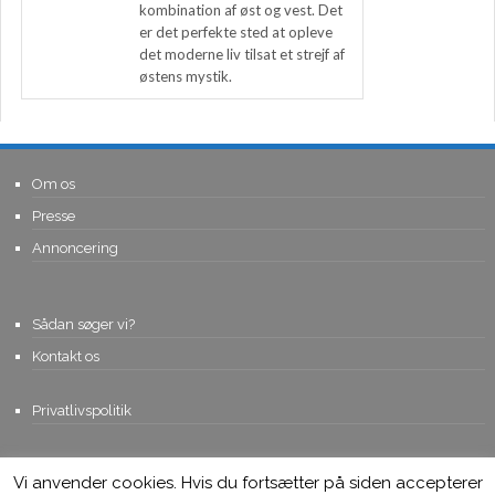
kombination af øst og vest. Det
er det perfekte sted at opleve
det moderne liv tilsat et strejf af
østens mystik.
Om os
Presse
Annoncering
Sådan søger vi?
Kontakt os
Privatlivspolitik
Vi anvender cookies. Hvis du fortsætter på siden accepterer
© Copyright 2015, Viviro.com ApS
- Alle rettigheder forbeholdes. Vi