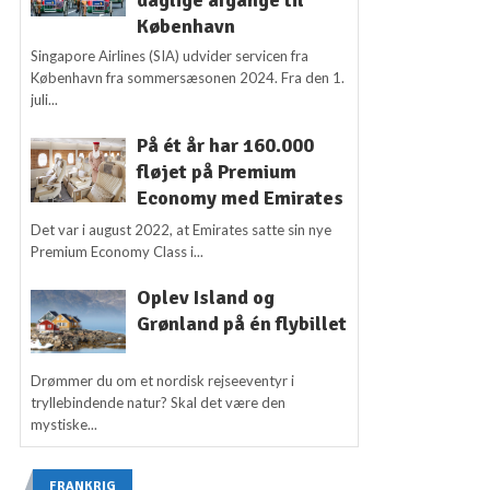
København
Singapore Airlines (SIA) udvider servicen fra
København fra sommersæsonen 2024. Fra den 1.
juli...
På ét år har 160.000
fløjet på Premium
Economy med Emirates
Det var i august 2022, at Emirates satte sin nye
Premium Economy Class i...
Oplev Island og
Grønland på én flybillet
Drømmer du om et nordisk rejseeventyr i
tryllebindende natur? Skal det være den
mystiske...
FRANKRIG