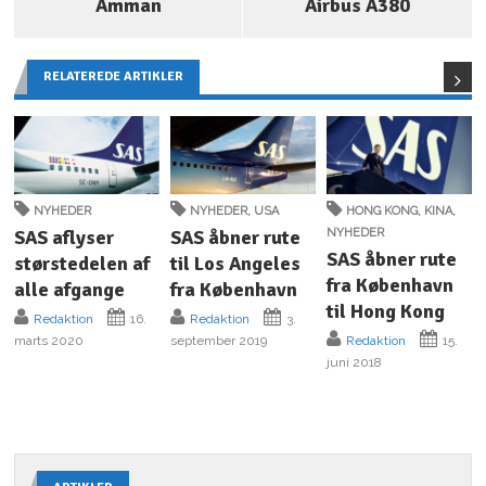
Amman
Airbus A380
RELATEREDE ARTIKLER
NYHEDER
NYHEDER
,
USA
HONG KONG
,
KINA
,
SAS aflyser
SAS åbner rute
NYHEDER
SAS åbner rute
størstedelen af
til Los Angeles
fra København
alle afgange
fra København
til Hong Kong
Redaktion
16.
Redaktion
3.
marts 2020
september 2019
Redaktion
15.
juni 2018