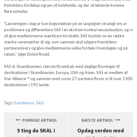
fremtidens fordelsprogram vil indeholde, og der vil løbende komme
flere nyheder.
"Lanceringen i dag er kun begyndelsen på en langsigtet strategi om at
positionere og differentiere SAS i en ekstrem konkurrencesituation, og vi
vil give medlemmerne mærkbare forskelle. SAS knytter nu en række
stærke varemærker til sig, som sammen skal udgøre fremtidens
partnerunivers og give medlemmerne unike fordele i hverdagen og på
rejsen,” siger Eivind Roald.
SAS er Skandinaviens største flyselskab med daglige flyvninger til
destinationer i Skandinavien, Europa, USA og Asien. SAS er medlem af
Star Alliance ™ og sammen med vores 27 partnere flyver vi til over 1300
destinationer i 195 lande.
Tags:
Eurobonus
,
SAS
FORRIGE ARTIKEL
NÆSTE ARTIKEL
5 ting du SKAL i
Opdag verden med