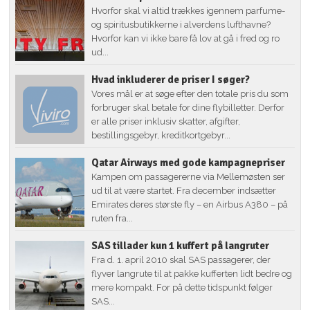
Hvorfor skal vi altid trækkes igennem parfume-
og spiritusbutikkerne i alverdens lufthavne?
Hvorfor kan vi ikke bare få lov at gå i fred og ro
ud...
Hvad inkluderer de priser I søger?
Vores mål er at søge efter den totale pris du som
forbruger skal betale for dine flybilletter. Derfor
er alle priser inklusiv skatter, afgifter,
bestillingsgebyr, kreditkortgebyr...
Qatar Airways med gode kampagnepriser
Kampen om passagererne via Mellemøsten ser
ud til at være startet. Fra december indsætter
Emirates deres største fly – en Airbus A380 – på
ruten fra...
SAS tillader kun 1 kuffert på langruter
Fra d. 1. april 2010 skal SAS passagerer, der
flyver langrute til at pakke kufferten lidt bedre og
mere kompakt. For på dette tidspunkt følger
SAS...