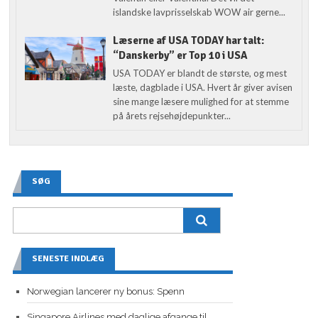
islandske lavprisselskab WOW air gerne...
Læserne af USA TODAY har talt:
“Danskerby” er Top 10 i USA
USA TODAY er blandt de største, og mest
læste, dagblade i USA. Hvert år giver avisen
sine mange læsere mulighed for at stemme
på årets rejsehøjdepunkter...
SØG
SENESTE INDLÆG
Norwegian lancerer ny bonus: Spenn
Singapore Airlines med daglige afgange til