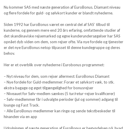
Nu kommer SAS med næste generation af EuroBonus. Diamant niveau
og flere fordele for guld- og sølvkort kunder er blandt nyhederne.
Siden 1992 har EuroBonus været en central del af SAS’ tilbud til
kunderne, og gennem mere end 20 års erfaring, omfattende studier af
det skandinaviske rejsemarked og egne kunderundersøgelser har SAS
opnået dyb viden om dem, som rejser ofte. Via nye fordele og tjenester
er det nye EuroBonus netop tilpasset til denne kundegruppe og deres
behov.
Her er et overblik over nyhederne i Eurobonus programmet:
– Nyt niveau for dem, som rejser allermest: EuroBonus Diamant
– Nye fordele for Guld-medlemmer: Forær et sølvkort væk, to stk.
ekstra bagage og øget tilgængelighed for bonusrejser
– Niveauet for Sølv-medlem sænkes (5 tur/retur-rejser kvalificerer)
– Sølv-medlemmer får i udvalgte perioder (jul og sommer) adgang til
lounge og Fast Track.
– Alle EuroBonus-medlemmer kan ringe og sende tekstbeskeder til
hinanden via en app
Udrulningen af næste generation af EuroBonus er begyndelsen på, hvad