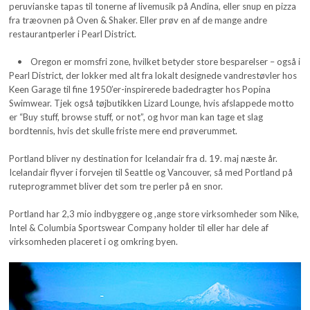
peruvianske tapas til tonerne af livemusik på Andina, eller snup en pizza
fra træovnen på Oven & Shaker. Eller prøv en af de mange andre
restaurantperler i Pearl District.
• Oregon er momsfri zone, hvilket betyder store besparelser – også i
Pearl District, der lokker med alt fra lokalt designede vandrestøvler hos
Keen Garage til fine 1950’er-inspirerede badedragter hos Popina
Swimwear. Tjek også tøjbutikken Lizard Lounge, hvis afslappede motto
er “Buy stuff, browse stuff, or not”, og hvor man kan tage et slag
bordtennis, hvis det skulle friste mere end prøverummet.
Portland bliver ny destination for Icelandair fra d. 19. maj næste år.
Icelandair flyver i forvejen til Seattle og Vancouver, så med Portland på
ruteprogrammet bliver det som tre perler på en snor.
Portland har 2,3 mio indbyggere og ,ange store virksomheder som Nike,
Intel & Columbia Sportswear Company holder til eller har dele af
virksomheden placeret i og omkring byen.