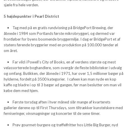
sjæle fra hele verden.
5 højdepunkter i Pearl District
• Tag med på en gratis rundvisning på BridgePort Brewing, der
åbnede i 1984 som Portlands første mikrobryggeri, og dermed var
frontløber for byens boomende bryggermiljø. I dag er BridgePort et af
statens førende bryggerier med en produktion på 100.000 tønder øl
om året.
• Far vild i Powell’s City of Books, en af verdens største og mest
velassorterede boghandlere, som overgår de fleste biblioteker i udvalg
og omfang. Butikken, der åbnede i 1971, har over 1,5 millioner bøger på
hylderne, fordelt på 3500 kategorier. I cafeen kan man nyde en kop
kaffe og bladre i op til 3 bøger ad gangen, før man beslutter om man vil
købe dem med hjem.
• Første torsdag aften i hver måned slår mange af kvarterets
gallerier dørene op til First Thursdays, som tiltrækker kunstelskere med
ferniseringer, vinsmagninger og koncerter til de sene timer.
• Prøv gourmet-burgere og trøffelfritter hos Little Big Burger, nyd