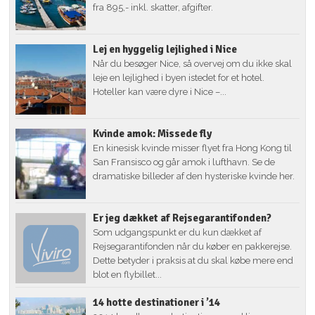
fra 895,- inkl. skatter, afgifter.
Lej en hyggelig lejlighed i Nice
Når du besøger Nice, så overvej om du ikke skal
leje en lejlighed i byen istedet for et hotel.
Hoteller kan være dyre i Nice –...
Kvinde amok: Missede fly
En kinesisk kvinde misser flyet fra Hong Kong til
San Fransisco og går amok i lufthavn. Se de
dramatiske billeder af den hysteriske kvinde her.
Er jeg dækket af Rejsegarantifonden?
Som udgangspunkt er du kun dækket af
Rejsegarantifonden når du køber en pakkerejse.
Dette betyder i praksis at du skal købe mere end
blot en flybillet...
14 hotte destinationer i ’14