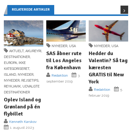
RELATEREDE ARTIKLER
NYHEDER
,
USA
NYHEDER
,
USA
AKTUELT
,
AKUREYRI
,
SAS åbner rute
Hedder du
DESTINATIONER
,
til Los Angeles
Valentin? Så tag
EUROPA
,
IKKE
fra København
kæresten
KATEGORISERET
,
GRATIS til New
ISLAND
,
NYHEDER
,
Redaktion
3.
York
NYHEDER
,
REJSETIPS
,
september 2019
REYKJAVIK
,
UDVALGTE
Redaktion
5.
DESTINATIONER
februar 2019
Oplev Island og
Grønland på én
flybillet
Kenneth Karskov
1. august 2023