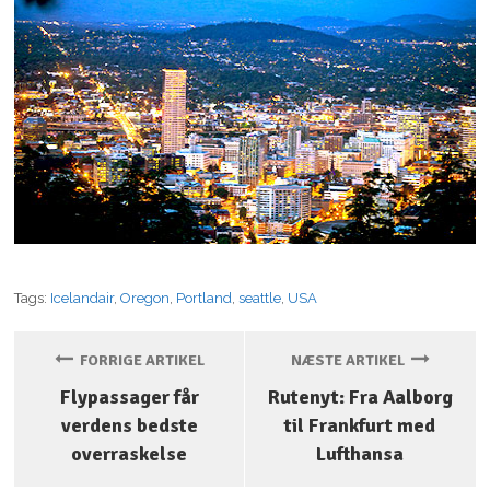
Tags:
Icelandair
,
Oregon
,
Portland
,
seattle
,
USA
FORRIGE ARTIKEL
NÆSTE ARTIKEL
Flypassager får
Rutenyt: Fra Aalborg
verdens bedste
til Frankfurt med
overraskelse
Lufthansa