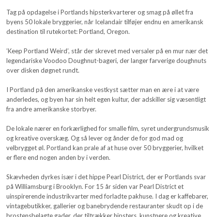
Tag på opdagelse i Portlands hipsterkvarterer og smag på øllet fra
byens 50 lokale bryggerier, når Icelandair tilføjer endnu en amerikansk
destination til rutekortet: Portland, Oregon.
’Keep Portland Weird’, står der skrevet med versaler på en mur nær det
legendariske Voodoo Doughnut-bageri, der langer farverige doughnuts
over disken døgnet rundt.
I Portland på den amerikanske vestkyst sætter man en ære i at være
anderledes, og byen har sin helt egen kultur, der adskiller sig væsentligt
fra andre amerikanske storbyer.
De lokale nærer en forkærlighed for smalle film, syret undergrundsmusik
og kreative overskæg. Og så lever og ånder de for god mad og
velbrygget øl. Portland kan prale af at huse over 50 bryggerier, hvilket
er flere end nogen anden by i verden.
Skævheden dyrkes især i det hippe Pearl District, der er Portlands svar
på Williamsburg i Brooklyn. For 15 år siden var Pearl District et
uinspirerende industrikvarter med forladte pakhuse. I dag er kaffebarer,
vintagebutikker, gallerier og banebrydende restauranter skudt op i de
brostensbelagte gader, der tiltrækker hipsters, kunstnere og kreative