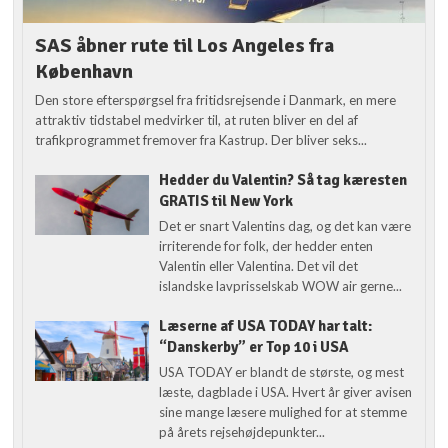
SAS åbner rute til Los Angeles fra
København
Den store efterspørgsel fra fritidsrejsende i Danmark, en mere
attraktiv tidstabel medvirker til, at ruten bliver en del af
trafikprogrammet fremover fra Kastrup. Der bliver seks...
Hedder du Valentin? Så tag kæresten
GRATIS til New York
Det er snart Valentins dag, og det kan være
irriterende for folk, der hedder enten
Valentin eller Valentina. Det vil det
islandske lavprisselskab WOW air gerne...
Læserne af USA TODAY har talt:
“Danskerby” er Top 10 i USA
USA TODAY er blandt de største, og mest
læste, dagblade i USA. Hvert år giver avisen
sine mange læsere mulighed for at stemme
på årets rejsehøjdepunkter...