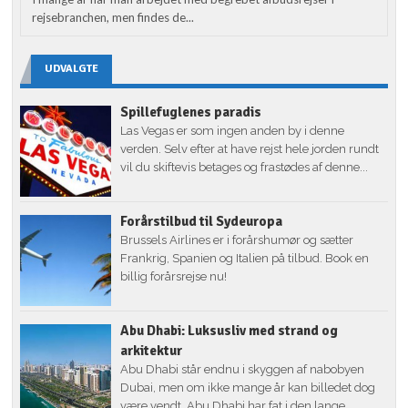
rejsebranchen, men findes de...
UDVALGTE
Spillefuglenes paradis
Las Vegas er som ingen anden by i denne
verden. Selv efter at have rejst hele jorden rundt
vil du skiftevis betages og frastødes af denne...
Forårstilbud til Sydeuropa
Brussels Airlines er i forårshumør og sætter
Frankrig, Spanien og Italien på tilbud. Book en
billig forårsrejse nu!
Abu Dhabi: Luksusliv med strand og
arkitektur
Abu Dhabi står endnu i skyggen af nabobyen
Dubai, men om ikke mange år kan billedet dog
være vendt. Abu Dhabi har fat i den lange...