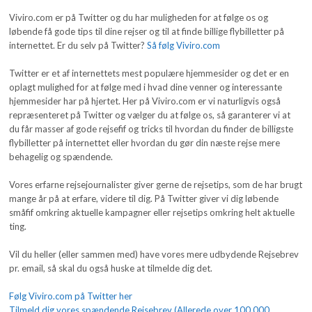
Viviro.com er på Twitter og du har muligheden for at følge os og
løbende få gode tips til dine rejser og til at finde billige flybilletter på
internettet. Er du selv på Twitter?
Så følg Viviro.com
Twitter er et af internettets mest populære hjemmesider og det er en
oplagt mulighed for at følge med i hvad dine venner og interessante
hjemmesider har på hjertet. Her på Viviro.com er vi naturligvis også
repræsenteret på Twitter og vælger du at følge os, så garanterer vi at
du får masser af gode rejsefif og tricks til hvordan du finder de billigste
flybilletter på internettet eller hvordan du gør din næste rejse mere
behagelig og spændende.
Vores erfarne rejsejournalister giver gerne de rejsetips, som de har brugt
mange år på at erfare, videre til dig. På Twitter giver vi dig løbende
småfif omkring aktuelle kampagner eller rejsetips omkring helt aktuelle
ting.
Vil du heller (eller sammen med) have vores mere udbydende Rejsebrev
pr. email, så skal du også huske at tilmelde dig det.
Følg Viviro.com på Twitter her
Tilmeld dig vores spændende Rejsebrev (Allerede over 100.000