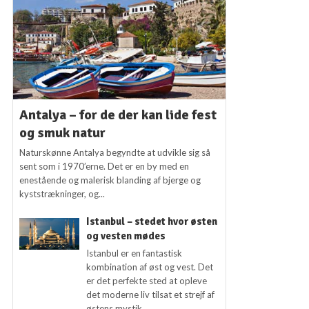
Antalya – for de der kan lide fest
og smuk natur
Naturskønne Antalya begyndte at udvikle sig så
sent som i 1970’erne. Det er en by med en
enestående og malerisk blanding af bjerge og
kyststrækninger, og...
Istanbul – stedet hvor østen
og vesten mødes
Istanbul er en fantastisk
kombination af øst og vest. Det
er det perfekte sted at opleve
det moderne liv tilsat et strejf af
østens mystik.