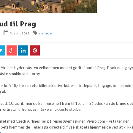
ud til Prag
6. april 2012
nyheder
 Airlines byder påsken velkommen med et godt tilbud til Prag. Book nu og ny
måske smukkeste storby.
g for kr. 948,- for en returbillet inklusive kuffert, siddeplads, bagage, bonuspoint
 øl.
est d. 10. april, men du kan rejse helt frem til 15. juni. Således kan du bruge de
fin forårstur til Europas måske smukkeste storby.
ybillet med Czech Airlines her på rejsesøgemaskinen Viviro.com – vi tager den
kabets hjemmeside – ellers gå direkte til flyselskabets hjemmeside ved at klikke
dk