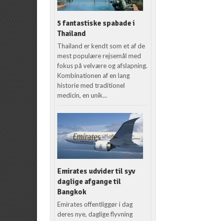
5 fantastiske spabade i
Thailand
Thailand er kendt som et af de
mest populære rejsemål med
fokus på velvære og afslapning.
Kombinationen af en lang
historie med traditionel
medicin, en unik...
Emirates udvider til syv
daglige afgange til
Bangkok
Emirates offentliggør i dag
deres nye, daglige flyvning