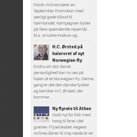
Polish Airlines kører en
September Promotion med
særligt gode tilbud til
hjemlandet. Kampagnen byder
på flere spændende rejsemål,
bl.a. smukke Krakow og...
H.C. Ørsted på
haleroret af nyt
Norwegian-fly
Endnu en stor dansk
personlighed kan nu ses på
halen af et Norwegian-fly. Denne
gang er det den danske fysiker
og kemiker H.C. Ørsted, der
kommer...
Ny flyrute til Athen
Godt nyt for folk med
hang til ferie i det
græske: Flyselskabet Aegean
Airlines åbner til maj næste år en