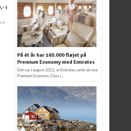
PRAG
NYHEDER
,- i
Europas bedste
Skynd dig: Super
F
julemarked er kåret
weekend tilbud til Prag
o
 juli
Kenneth Karskov
4.
Kenneth Karskov
23.
december 2012
november 2012
På ét år har 160.000 fløjet på
Premium Economy med Emirates
Det var i august 2022, at Emirates satte sin nye
Premium Economy Class i...