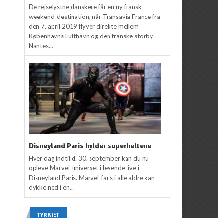
De rejselystne danskere får en ny fransk
weekend-destination, når Transavia France fra
den 7. april 2019 flyver direkte mellem
Københavns Lufthavn og den franske storby
Nantes...
Disneyland Paris hylder superheltene
Hver dag indtil d. 30. september kan du nu
opleve Marvel-universet i levende live i
Disneyland Paris. Marvel-fans i alle aldre kan
dykke ned i en...
TYRKIET