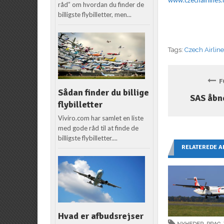
råd” om hvordan du finder de
billigste flybilletter, men...
Tags:
Czech Airlin
FO
Sådan finder du billige
SAS åbne
flybilletter
Viviro.com har samlet en liste
med gode råd til at finde de
billigste flybilletter....
RELATEREDE A
Hvad er afbudsrejser