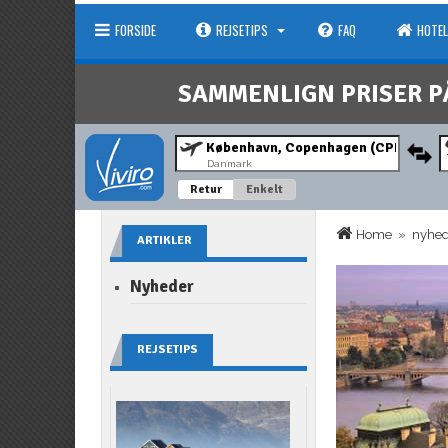
FORSIDE
REJSETIPS
FAQ
HOTEL
SAMMENLIGN PRISER P
Danmark
Retur
Enkelt
Home
»
nyhe
ARTIKLER
Nyheder
REJSETIPS