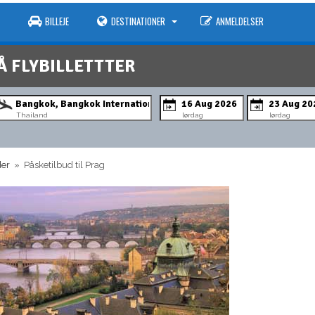
BILLEJE
DESTINATIONER
ANMELDELSER
Å FLYBILLETTTER
Thailand
lørdag
lørdag
der
» Påsketilbud til Prag