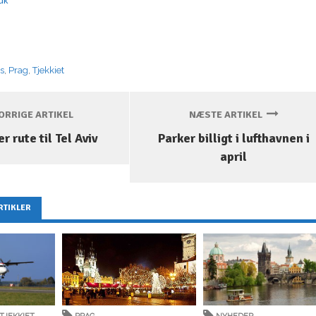
es
,
Prag
,
Tjekkiet
RRIGE ARTIKEL
NÆSTE ARTIKEL
r rute til Tel Aviv
Parker billigt i lufthavnen i
april
RTIKLER