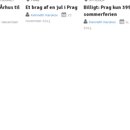
TJEKKIET
PRAG
NYHEDER
 Århus til
Et brag af en jul i Prag
Billigt: Prag kun 399
sommerferien
Kenneth Karskov
27.
november 2013
. december
Kenneth Karskov
11.
2013