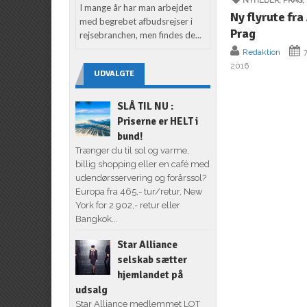
NYHEDER
,
PRAG
,
I mange år har man arbejdet
Ny flyrute fra
med begrebet afbudsrejser i
Prag
rejsebranchen, men findes de...
Redaktion
7
2016
UDVALGTE
SLÅ TIL NU :
Priserne er HELT i
bund!
Trænger du til sol og varme,
billig shopping eller en café med
udendørsservering og forårssol?
Europa fra 465,- tur/retur, New
York for 2.902,- retur eller
Bangkok...
Star Alliance
selskab sætter
hjemlandet på
udsalg
Star Alliance medlemmet LOT