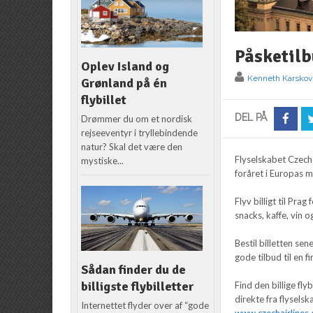
Påsketilb
Oplev Island og
Kenneth Karskov
Grønland på én
flybillet
DEL PÅ
Drømmer du om et nordisk
rejseeventyr i tryllebindende
natur? Skal det være den
Flyselskabet Czech
mystiske...
foråret i Europas 
Flyv billigt til Pra
snacks, kaffe, vin og
Bestil billetten sen
gode tilbud til en 
Sådan finder du de
billigste flybilletter
Find den billige fl
direkte fra flysels
Internettet flyder over af “gode
www.czechairlines.