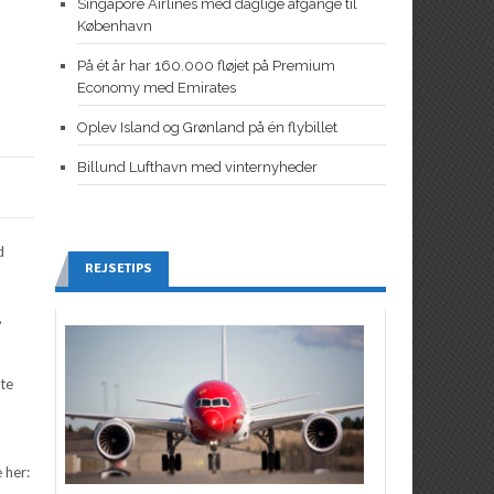
Singapore Airlines med daglige afgange til
København
På ét år har 160.000 fløjet på Premium
Economy med Emirates
Oplev Island og Grønland på én flybillet
Billund Lufthavn med vinternyheder
d
REJSETIPS
,
tte
 her: