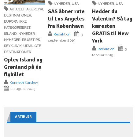
NYHEDER
,
USA
NYHEDER
,
USA
AKTUELT
,
AKUREYRI
,
SAS åbner rute
Hedder du
DESTINATIONER
,
til Los Angeles
Valentin? Så tag
EUROPA
,
IKKE
fra København
kæresten
KATEGORISERET
,
GRATIS til New
ISLAND
,
NYHEDER
,
Redaktion
3.
York
NYHEDER
,
REJSETIPS
,
september 2019
REYKJAVIK
,
UDVALGTE
Redaktion
5.
DESTINATIONER
februar 2019
Oplev Island og
Grønland på én
flybillet
Kenneth Karskov
1. august 2023
ARTIKLER