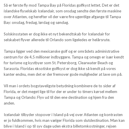
Så er første fly mod Tampa Bay på Floridas golfkyst lettet. Det er det
islandske flyselskab Icelandair, som onsdag sendte den første maskine
over Atlanten, og herefter vil der være fire ugentlige afgange til Tampa
Bay: onsdag, fredag, lørdag og søndag.
Solskinsstaten er dog ikke et nyt bekendtskab for Icelandair for
selskabet flyver allerede til Orlando som ligeledes er helårsrute.
Tampa ligger ved den mexicanske golf og er områdets administrative
centrum for de 4,5 millioner indbyggere. Tampa og omegn er især kendt
for turisme og kystbyer som St. Petersborg, Clearwater Beach og
Sarasota. Floridas eksotiske golfkyst er dog ikke så kendt på vores
kanter endnu, men det er der fremover gode muligheder at lave om på.
Vil man i ordets bogstaveligste betydning kombinere de to sider af
Florida, er det meget lige til for der er under to timers kørsel mellem
Tampa og Orlando: Flyv ud til den ene destination og hjem fra den
anden.
Icelandair tilbyder stopover i Island på vej over Atlanten og kontrasten
er jo fuldkommen, hvis man vælger Florida som slutdestination. Man kan
blive i Island i op til syv dage uden ekstra billetomkostninger, rejsen