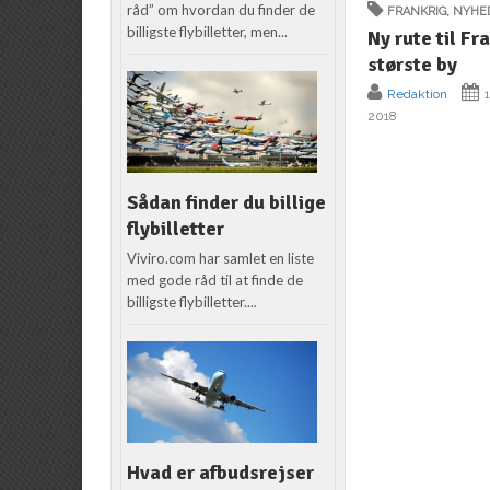
råd” om hvordan du finder de
FRANKRIG
,
NYHE
billigste flybilletter, men...
Ny rute til Fr
største by
Redaktion
1
2018
Sådan finder du billige
flybilletter
Viviro.com har samlet en liste
med gode råd til at finde de
billigste flybilletter....
Hvad er afbudsrejser