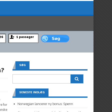
SØG
a?
SENESTE INDLÆG
e
Norwegian lancerer ny bonus: Spenn
re for
danske