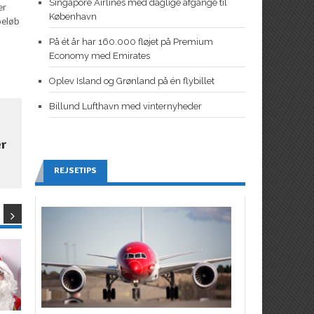
Singapore Airlines med daglige afgange til
er
København
beløb
På ét år har 160.000 fløjet på Premium
Economy med Emirates
Oplev Island og Grønland på én flybillet
Billund Lufthavn med vinternyheder
er
REJSETIPS