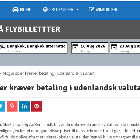
BILLEJE
DESTINATIONER
ANMELDELSER
Å FLYBILLETTTER
Thailand
lørdag
lørdag
 Nogle sider kræver betaling i udenlandsk valuta?
er kræver betaling i udenlandsk valut
a, SkyEurope og AirBerlin m.fl. bliver du opkrævet i andre valutaer end dansk
nligningen har vi omregnet disse priser til danske kroner for at gøre det lette
vil du dog blive afregnet i deres lokale valuta, der igen vil blive omregnet til 