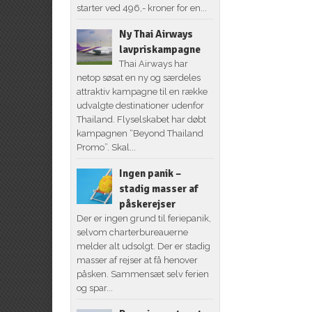
starter ved 496,- kroner for en...
Ny Thai Airways
lavpriskampagne
Thai Airways har
netop søsat en ny og særdeles
attraktiv kampagne til en række
udvalgte destinationer udenfor
Thailand. Flyselskabet har døbt
kampagnen “Beyond Thailand
Promo”. Skal...
Ingen panik –
stadig masser af
påskerejser
Der er ingen grund til feriepanik,
selvom charterbureauerne
melder alt udsolgt. Der er stadig
masser af rejser at få henover
påsken. Sammensæt selv ferien
og spar...