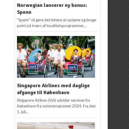
NYHEDER
NYHEDER
Norwegian lancerer ny bonus:
Tag juletræet GRATIS
airberlin med flere
Spenn
med på flyet
forbindelser til Berlin
"Spenn" vil gøre det lettere at optjene og bruge
.
Kenneth Karskov
5.
Kenneth Karskov
19.
point på tværs af loyalitetsprogrammer,...
december 2012
oktober 2012
s
Singapore Airlines med daglige
afgange til København
Singapore Airlines (SIA) udvider servicen fra
København fra sommersæsonen 2024. Fra den
1. juli...