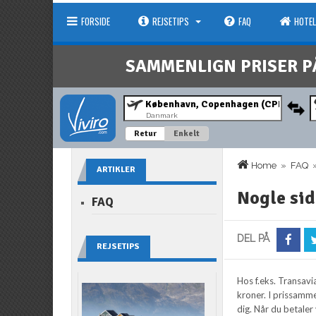
FORSIDE
REJSETIPS
FAQ
HOTEL
SAMMENLIGN PRISER P
Danmark
Retur
Enkelt
Home
»
FAQ
»
ARTIKLER
Nogle sid
FAQ
DEL PÅ
REJSETIPS
Hos f.eks. Transavi
kroner. I prissamme
dig. Når du betaler 