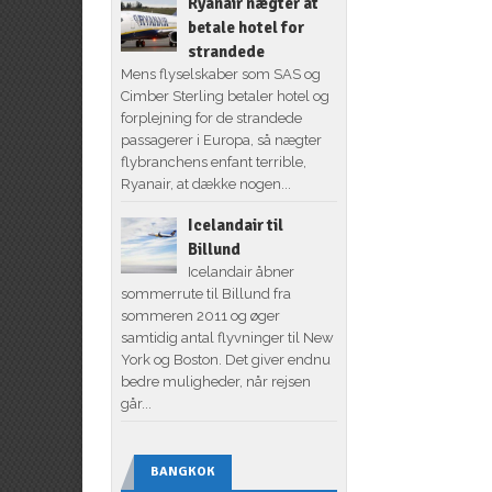
Ryanair nægter at
betale hotel for
strandede
Mens flyselskaber som SAS og
Cimber Sterling betaler hotel og
forplejning for de strandede
passagerer i Europa, så nægter
flybranchens enfant terrible,
Ryanair, at dække nogen...
Icelandair til
Billund
Icelandair åbner
sommerrute til Billund fra
sommeren 2011 og øger
samtidig antal flyvninger til New
York og Boston. Det giver endnu
bedre muligheder, når rejsen
går...
BANGKOK