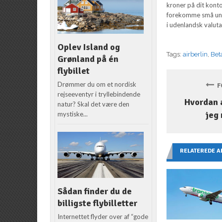
kroner på dit konto
forekomme små unøj
i udenlandsk valuta
Oplev Island og
Tags:
airberlin
,
Bet
Grønland på én
flybillet
Drømmer du om et nordisk
FO
rejseeventyr i tryllebindende
Hvordan 
natur? Skal det være den
jeg 
mystiske...
RELATEREDE A
Sådan finder du de
billigste flybilletter
Internettet flyder over af “gode