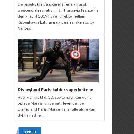
De rejselystne danskere får en ny fransk
weekend-destination, når Transavia France fra
den 7. april 2019 flyver direkte mellem
Københavns Lufthavn og den franske storby
Nantes...
Disneyland Paris hylder superheltene
Hver dag indtil d. 30. september kan du nu
opleve Marvel-universet i levende live i
Disneyland Paris. Marvel-fans i alle aldre kan
dykke ned i en...
TYRKIET