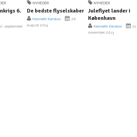
DER
NYHEDER
NYHEDER
ankrigs 6.
De bedste flyselskaber
Juleflyet lander i
København
Kenneth Karskov
26.
august 2014
0. september
Kenneth Karskov
21
november 2013