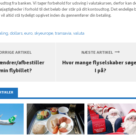
udtog fra banken. Vi tager forbehold for udsving i valutakursen, derfor kan d
agtigheder i forhold til det beløb der står på dit kontoudtog. Det endelige 
 vil altid stå tydeligt opgivet inden du gennemfører din betaling.
aling
,
dollars
,
euro
,
skyeurope
,
transavia
,
valuta
RRIGE ARTIKEL
NÆSTE ARTIKEL
ændrer/afbestiller
Hvor mange flyselskaber søg
min flybillet?
I på?
RTIKLER