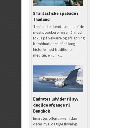
5 fantastiske spabade i
Thailand
Thailand er kendt som et af de
mest populære rejsemål med
fokus på velvære og afslapning.
Kombinationen af en lang
historie med traditionel
medicin, en unik...
Emirates udvider til syv
daglige afgange til
Bangkok
Emirates offentliggør i dag
deres nye, daglige flyvning