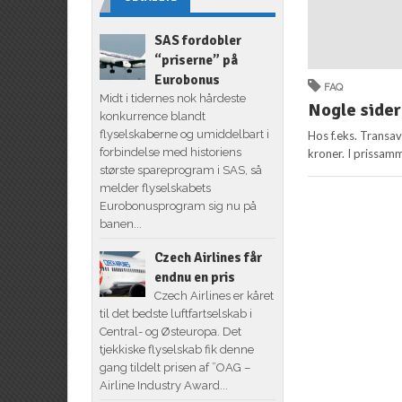
SAS fordobler
“priserne” på
Eurobonus
FAQ
Midt i tidernes nok hårdeste
Nogle sider
konkurrence blandt
flyselskaberne og umiddelbart i
Hos f.eks. Transav
forbindelse med historiens
kroner. I prissamm
største spareprogram i SAS, så
melder flyselskabets
Eurobonusprogram sig nu på
banen...
Czech Airlines får
endnu en pris
Czech Airlines er kåret
til det bedste luftfartselskab i
Central- og Østeuropa. Det
tjekkiske flyselskab fik denne
gang tildelt prisen af ”OAG –
Airline Industry Award...