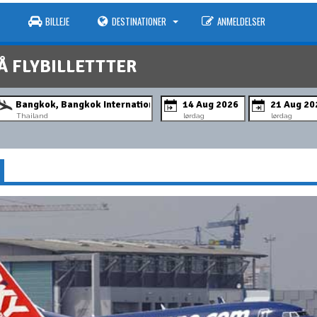
BILLEJE
DESTINATIONER
ANMELDELSER
Å FLYBILLETTTER
Thailand
lørdag
lørdag