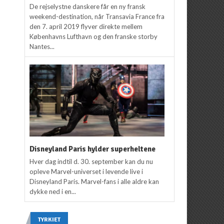
De rejselystne danskere får en ny fransk
weekend-destination, når Transavia France fra
den 7. april 2019 flyver direkte mellem
Københavns Lufthavn og den franske storby
Nantes...
Disneyland Paris hylder superheltene
Hver dag indtil d. 30. september kan du nu
opleve Marvel-universet i levende live i
Disneyland Paris. Marvel-fans i alle aldre kan
dykke ned i en...
TYRKIET