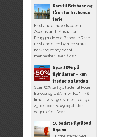
Kom til Brisbane og
få en forfriskende
ferie
Brisbane er hovedstaden i
Queensland i Australien.
Beliggende ved Brisbane River.
Brisbane er en by med smuk
natur og et mylder af
mennesker. Byen fik sit...
Spar 50% på
flybilletter – kun
fredag og lørdag
Spar 50% på flybilletter til Polen,
Europa og USA, men KUN i 48
timer. Udsalget starter fredag d.
23. oktober 2009 og slutter
dagen efter. Spar...
10 bedste flytilbud
lige nu
Europa starter ved