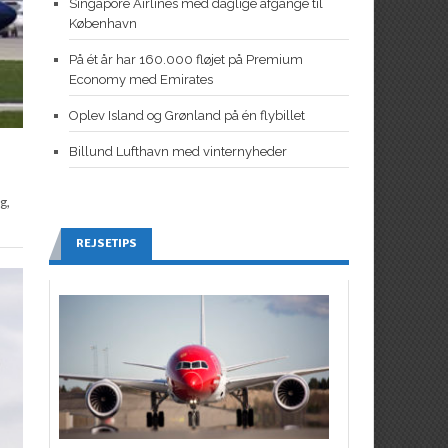
Singapore Airlines med daglige afgange til
København
På ét år har 160.000 fløjet på Premium
Economy med Emirates
Oplev Island og Grønland på én flybillet
Billund Lufthavn med vinternyheder
g,
REJSETIPS