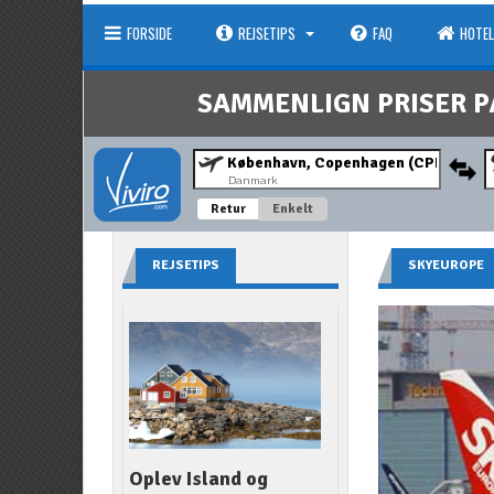
FORSIDE
REJSETIPS
FAQ
HOTEL
SAMMENLIGN PRISER P
Danmark
Retur
Enkelt
REJSETIPS
SKYEUROPE
Oplev Island og