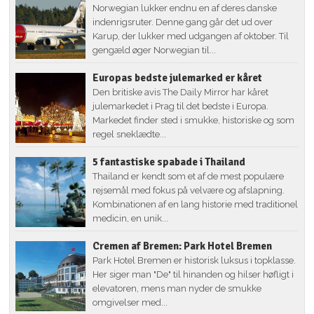
Norwegian lukker endnu en af deres danske
indenrigsruter. Denne gang går det ud over
Karup, der lukker med udgangen af oktober. Til
gengæld øger Norwegian til...
Europas bedste julemarked er kåret
Den britiske avis The Daily Mirror har kåret
julemarkedet i Prag til det bedste i Europa.
Markedet finder sted i smukke, historiske og som
regel sneklædte...
5 fantastiske spabade i Thailand
Thailand er kendt som et af de mest populære
rejsemål med fokus på velvære og afslapning.
Kombinationen af en lang historie med traditionel
medicin, en unik...
Cremen af Bremen: Park Hotel Bremen
Park Hotel Bremen er historisk luksus i topklasse.
Her siger man "De" til hinanden og hilser høfligt i
elevatoren, mens man nyder de smukke
omgivelser med...