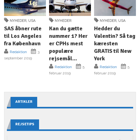
NYHEDER
,
USA
NYHEDER
NYHEDER
,
USA
SAS åbner rute
Kan du gætte
Hedder du
til Los Angeles
nummer 1? Her
Valentin? Så tag
fra København
er CPHs mest
kæresten
populære
GRATIS til New
Redaktion
3.
rejsemål…
York
september 2019
Redaktion
5.
Redaktion
5.
februar 2019
februar 2019
ARTIKLER
REJSETIPS