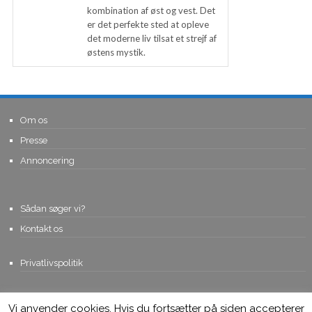
kombination af øst og vest. Det
er det perfekte sted at opleve
det moderne liv tilsat et strejf af
østens mystik.
Om os
Presse
Annoncering
Sådan søger vi?
Kontakt os
Privatlivspolitik
Vi anvender cookies. Hvis du fortsætter på siden accepterer
© Copyright 2015, Viviro.com ApS
- Alle rettigheder forbeholdes. Vi