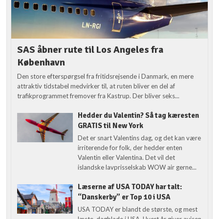
SAS åbner rute til Los Angeles fra
København
Den store efterspørgsel fra fritidsrejsende i Danmark, en mere
attraktiv tidstabel medvirker til, at ruten bliver en del af
trafikprogrammet fremover fra Kastrup. Der bliver seks...
Hedder du Valentin? Så tag kæresten
GRATIS til New York
Det er snart Valentins dag, og det kan være
irriterende for folk, der hedder enten
Valentin eller Valentina. Det vil det
islandske lavprisselskab WOW air gerne...
Læserne af USA TODAY har talt:
“Danskerby” er Top 10 i USA
USA TODAY er blandt de største, og mest
læste, dagblade i USA. Hvert år giver avisen