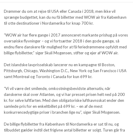
Drømmer du om at rejse til USA eller Canada i 2018, men ikke vil
sprænge budgettet, kan du nu få billetter med WOW air fra København
til otte destinationer i Nordamerika for knap 700 kr.
“WOW air har flere gange i 2017 annonceret markante prishug på vores
oversøiske flyvninger – og vi fortsætter 2018 i den gode gænge, så
endnu flere danskere får mulighed for at få feriedrømmene opfyldt med
billige flybilletter,” siger Skuli Mogensen, stifter og ejer af WOW air.
Det islandske lavprisselskab lancerer nu en kampagne til Boston,
Pittsburgh, Chicago, Washington D.C., New York og San Francisco i USA
samt Montreal og Toronto i Canada for kun 699 kr.
“Vi vil være det smilende, omkostningsbevidste alternativ, når
danskerne skal over Atlanten, og vi har presset prisen helt ned på 200
kr. for selve luftfarten. Med den obligatoriske lufthavnsskat ender den
samlede pris for en enkeltbillet på 699 kr. – en af de mest
konkurrencedygtige priser i branchen lige nu”, siger Skuli Mogensen.
De billige flybilletter fra København til Nordamerika er sat til nu, og
tilbuddet gælder indtil det frigivne antal billetter er solgt. Turen går fra