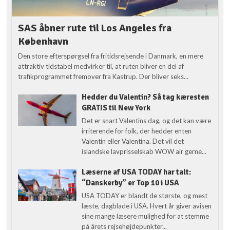
SAS åbner rute til Los Angeles fra
København
Den store efterspørgsel fra fritidsrejsende i Danmark, en mere
attraktiv tidstabel medvirker til, at ruten bliver en del af
trafikprogrammet fremover fra Kastrup. Der bliver seks...
Hedder du Valentin? Så tag kæresten
GRATIS til New York
Det er snart Valentins dag, og det kan være
irriterende for folk, der hedder enten
Valentin eller Valentina. Det vil det
islandske lavprisselskab WOW air gerne...
Læserne af USA TODAY har talt:
“Danskerby” er Top 10 i USA
USA TODAY er blandt de største, og mest
læste, dagblade i USA. Hvert år giver avisen
sine mange læsere mulighed for at stemme
på årets rejsehøjdepunkter...