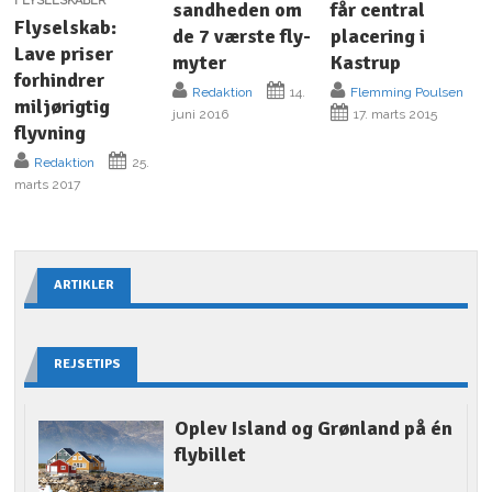
FLYSELSKABER
sandheden om
får central
Flyselskab:
de 7 værste fly-
placering i
Lave priser
myter
Kastrup
forhindrer
Redaktion
14.
Flemming Poulsen
miljørigtig
juni 2016
17. marts 2015
flyvning
Redaktion
25.
marts 2017
ARTIKLER
REJSETIPS
Oplev Island og Grønland på én
flybillet