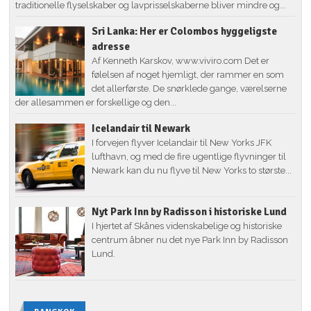
traditionelle flyselskaber og lavprisselskaberne bliver mindre og...
Sri Lanka: Her er Colombos hyggeligste
adresse
Af Kenneth Karskov, www.viviro.com Det er
følelsen af noget hjemligt, der rammer en som
det allerførste. De snørklede gange, værelserne
der allesammen er forskellige og den...
Icelandair til Newark
I forvejen flyver Icelandair til New Yorks JFK
lufthavn, og med de fire ugentlige flyvninger til
Newark kan du nu flyve til New Yorks to største...
Nyt Park Inn by Radisson i historiske Lund
I hjertet af Skånes videnskabelige og historiske
centrum åbner nu det nye Park Inn by Radisson
Lund.