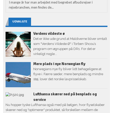
I mange år har man arbejdet med begrebet afbudsrejser i
rejsebranchen, men findes de...
UDVALGTE
Verdens vildeste ø
Det er ikke ude grund at Maldiverne bliver omtalt
som "Verdens Vildeste Ø" i Torben Shcou’s
program om øgruppen på DR1. For det er
virkeligt nogle...
Mere plads i nye Norwegian fly
Norwegians nye fly bliver lidt behageligere at
flyve i. Færre sæder, mere benplads og mindre
støj, lover det norske lavprisselskab.
Lufthansa skærer ned på benplads og
service
Nu hopper tyske Lufthansa også med på bølgen, hvor flyselskaber
skærer ned og "optimerer" produktet, så forskellen mellem de