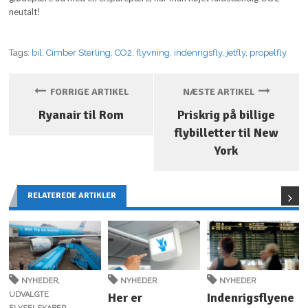
neutalt!
Tags:
bil
,
Cimber Sterling
,
CO2
,
flyvning
,
indenrigsfly
,
jetfly
,
propelfly
FORRIGE ARTIKEL
NÆSTE ARTIKEL
Ryanair til Rom
Priskrig på billige
flybilletter til New
York
RELATEREDE ARTIKLER
NYHEDER
,
NYHEDER
NYHEDER
UDVALGTE
Her er
Indenrigsflyene