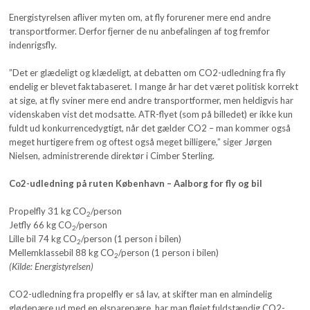
Energistyrelsen afliver myten om, at fly forurener mere end andre
transportformer. Derfor fjerner de nu anbefalingen af tog fremfor
indenrigsfly.
”Det er glædeligt og klædeligt, at debatten om CO2-udledning fra fly
endelig er blevet faktabaseret. I mange år har det været politisk korrekt
at sige, at fly sviner mere end andre transportformer, men heldigvis har
videnskaben vist det modsatte. ATR-flyet (som på billedet) er ikke kun
fuldt ud konkurrencedygtigt, når det gælder CO2 – man kommer også
meget hurtigere frem og oftest også meget billigere,” siger Jørgen
Nielsen, administrerende direktør i Cimber Sterling.
Co2-udledning på ruten København – Aalborg for fly og bil
Propelfly 31 kg CO
/person
2
Jetfly 66 kg CO
/person
2
Lille bil 74 kg CO
/person (1 person i bilen)
2
Mellemklassebil 88 kg CO
/person (1 person i bilen)
2
(Kilde: Energistyrelsen)
CO2-udledning fra propelfly er så lav, at skifter man en almindelig
glødepære ud med en elsparepære, har man fløjet fuldstændig CO2-