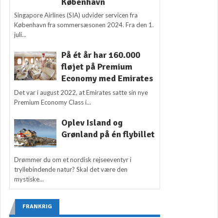
København
Singapore Airlines (SIA) udvider servicen fra
København fra sommersæsonen 2024. Fra den 1.
juli...
På ét år har 160.000
fløjet på Premium
Economy med Emirates
Det var i august 2022, at Emirates satte sin nye
Premium Economy Class i...
Oplev Island og
Grønland på én flybillet
Drømmer du om et nordisk rejseeventyr i
tryllebindende natur? Skal det være den
mystiske...
FRANKRIG