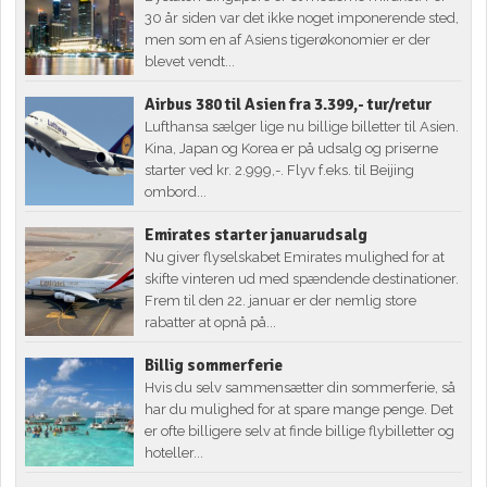
30 år siden var det ikke noget imponerende sted,
men som en af Asiens tigerøkonomier er der
blevet vendt...
Airbus 380 til Asien fra 3.399,- tur/retur
Lufthansa sælger lige nu billige billetter til Asien.
Kina, Japan og Korea er på udsalg og priserne
starter ved kr. 2.999,-. Flyv f.eks. til Beijing
ombord...
Emirates starter januarudsalg
Nu giver flyselskabet Emirates mulighed for at
skifte vinteren ud med spændende destinationer.
Frem til den 22. januar er der nemlig store
rabatter at opnå på...
Billig sommerferie
Hvis du selv sammensætter din sommerferie, så
har du mulighed for at spare mange penge. Det
er ofte billigere selv at finde billige flybilletter og
hoteller...