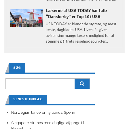
Læserne af USA TODAY har talt:
“Danskerby” er Top 10 i USA
USA TODAY er blandt de største, og mest
læste, dagblade i USA. Hvert år giver
avisen sine mange læsere mulighed for at
stemme på årets rejsehøjdepunkter...
SØG
SENESTE INDLÆG
Norwegian lancerer ny bonus: Spenn
Singapore Airlines med daglige afgange til
København