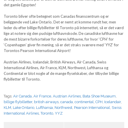
det gamle Egypten!
Toronto bliver ofte betegnet som Canadas finanscentrum og er
beliggende ved Lake Ontario. Det er nemt at komme rundt her, men
leder du efter billige flybilletter til Toronto på internettet, så er det værd
lige at notere sig den pudsige lufthavnskode. De canadiske lufthavne har
de mest bizarre forkortelser for deres lufthavne, for hvor ‘CPH’ for
‘Copenhagen’ giver fin mening, så er det straks sværere med ‘YYZ’ for
Torontos Pearson International Airport!
Austrian Airlines, Icelandair, British Airways, Air Canada, Swiss
International Airlines, Air France, KLM, Northwest, Lufthansa og
Continental er blot nogle af de mange flyselskaber, der tilbyder billige
flybilletter til Toronto.
Tags:
Air Canada
,
Air France
,
Austrian Airlines
,
Bata Shoe Museum
,
billige flybilletter
,
british airways
,
canada
,
continental
,
CPH
,
Icelandair
,
KLM
,
Lake Ontario
,
Lufthansa
,
Northwest
,
Pearson International
,
Swiss
International Airlines
,
Toronto
,
YYZ