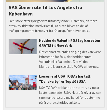
SAS åbner rute til Los Angeles fra
København
Den store efterspørgsel fra fritidsrejsende i Danmark, en mere
attraktiv tidstabel medvirker til, at ruten bliver en del af
trafikprogrammet fremover fra Kastrup. Der bliver seks...
Hedder du Valentin? Så tag kæresten
GRATIS til New York
Det er snart Valentins dag, og det kan være
irriterende for folk, der hedder enten
Valentin eller Valentina. Det vil det
islandske lavprisselskab WOW air gerne...
Læserne af USA TODAY har talt:
“Danskerby” er Top 10 i USA
USA TODAY er blandt de største, og mest
læste, dagblade i USA. Hvert år giver avisen
sine mange læsere mulighed for at stemme
på årets rejsehøjdepunkter...