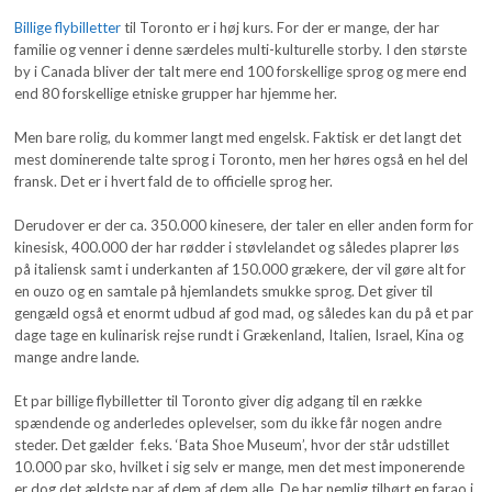
Billige flybilletter
til Toronto er i høj kurs. For der er mange, der har
familie og venner i denne særdeles multi-kulturelle storby. I den største
by i Canada bliver der talt mere end 100 forskellige sprog og mere end
end 80 forskellige etniske grupper har hjemme her.
Men bare rolig, du kommer langt med engelsk. Faktisk er det langt det
mest dominerende talte sprog i Toronto, men her høres også en hel del
fransk. Det er i hvert fald de to officielle sprog her.
Derudover er der ca. 350.000 kinesere, der taler en eller anden form for
kinesisk, 400.000 der har rødder i støvlelandet og således plaprer løs
på italiensk samt i underkanten af 150.000 grækere, der vil gøre alt for
en ouzo og en samtale på hjemlandets smukke sprog. Det giver til
gengæld også et enormt udbud af god mad, og således kan du på et par
dage tage en kulinarisk rejse rundt i Grækenland, Italien, Israel, Kina og
mange andre lande.
Et par billige flybilletter til Toronto giver dig adgang til en række
spændende og anderledes oplevelser, som du ikke får nogen andre
steder. Det gælder f.eks. ‘Bata Shoe Museum’, hvor der står udstillet
10.000 par sko, hvilket i sig selv er mange, men det mest imponerende
er dog det ældste par af dem af dem alle. De har nemlig tilhørt en farao i