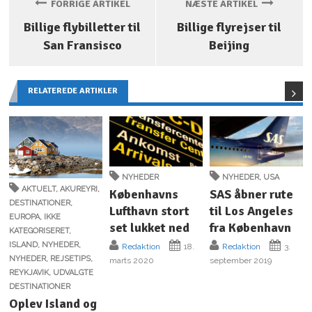
FORRIGE ARTIKEL
NÆSTE ARTIKEL
Billige flybilletter til
Billige flyrejser til
San Fransisco
Beijing
RELATEREDE ARTIKLER
NYHEDER
NYHEDER
,
USA
AKTUELT
,
AKUREYRI
,
Københavns
SAS åbner rute
DESTINATIONER
,
Lufthavn stort
til Los Angeles
EUROPA
,
IKKE
set lukket ned
fra København
KATEGORISERET
,
ISLAND
,
NYHEDER
,
Redaktion
18.
Redaktion
3.
NYHEDER
,
REJSETIPS
,
marts 2020
september 2019
REYKJAVIK
,
UDVALGTE
DESTINATIONER
Oplev Island og