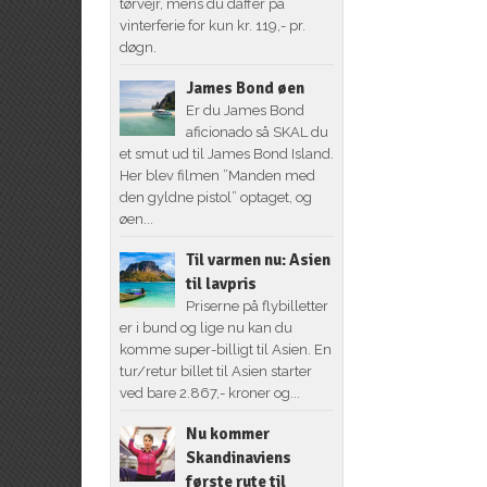
tørvejr, mens du daffer på
vinterferie for kun kr. 119,- pr.
døgn.
James Bond øen
Er du James Bond
aficionado så SKAL du
et smut ud til James Bond Island.
Her blev filmen ”Manden med
den gyldne pistol” optaget, og
øen...
Til varmen nu: Asien
til lavpris
Priserne på flybilletter
er i bund og lige nu kan du
komme super-billigt til Asien. En
tur/retur billet til Asien starter
ved bare 2.867,- kroner og...
Nu kommer
Skandinaviens
første rute til