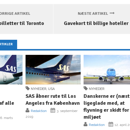
RRIGE ARTIKEL
NÆSTE ARTIKEL
billetter til Toronto
Gavekort til billige hoteller
RTIKLER
NYHEDER
,
USA
NYHEDER
SAS åbner rute til Los
Danskerne er (næst
af alle
Angeles fra København
ligeglade med, at
flyvning er skidt for
Redaktion
3. september
miljøet
2019
6. marts
Redaktion
12. april 