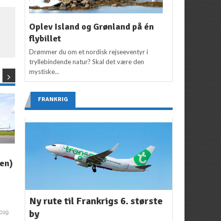
Oplev Island og Grønland på én
flybillet
Drømmer du om et nordisk rejseeventyr i
tryllebindende natur? Skal det være den
mystiske...
FRANKRIG
NYHEDER
NYHEDER
en)
Verdens første film
Ny rute til Los Angeles
lavet af et flyselskab
Redaktion
22. august
og en lufthavn
2018
Ny rute til Frankrigs 6. største
Redaktion
9. september
2018
2
by
2019