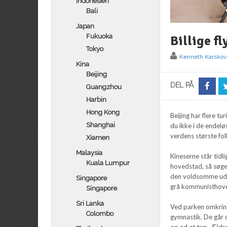
Indonesien
Bali
Japan
Fukuoka
Billige fl
Tokyo
Kenneth Karskov
Kina
Beijing
DEL PÅ
Guangzhou
Harbin
Hong Kong
Beijing har flere t
Shanghai
du ikke i de endeløs
verdens største folk
Xiamen
Malaysia
Kineserne står tidl
Kuala Lumpur
hovedstad, så søge
den voldsomme udvi
Singapore
grå kommunisthoved
Singapore
Sri Lanka
Ved parken omkring
Colombo
gymnastik. De går o
op ad et træ. Ældr