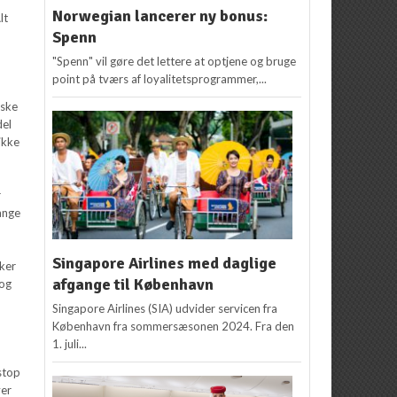
Norwegian lancerer ny bonus:
lt
Spenn
"Spenn" vil gøre det lettere at optjene og bruge
point på tværs af loyalitetsprogrammer,...
iske
del
ikke
r
ange
Singapore Airlines med daglige
sker
afgange til København
 og
Singapore Airlines (SIA) udvider servicen fra
København fra sommersæsonen 2024. Fra den
1. juli...
 stop
ver