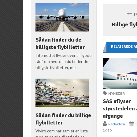
FO
Billige fly
Sådan finder du de
billigste flybilletter
RELATEREDE A
Internettet flyder over af “gode
råd” om hvordan du finder de
billigste flybilletter, men...
NYHEDER
SAS aflyser
størstedelen 
Sådan finder du billige
afgange
flybilletter
Redaktion
1
2020
Viviro.com har samlet en liste