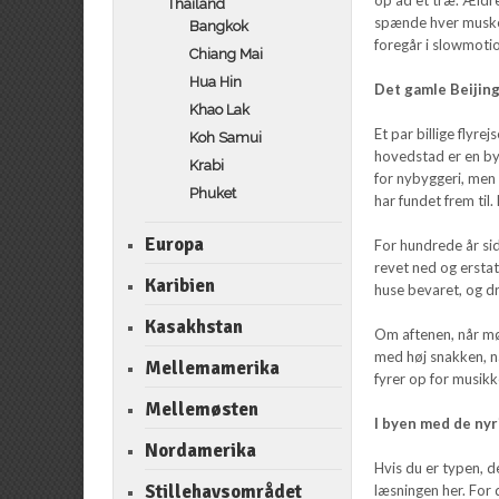
Thailand
spænde hver muskel
Bangkok
foregår i slowmoti
Chiang Mai
Hua Hin
Det gamle Beijin
Khao Lak
Et par billige flyre
Koh Samui
hovedstad er en by 
Krabi
for nybyggeri, me
Phuket
har fundet frem til
Europa
For hundrede år sid
revet ned og ersta
Karibien
huse bevaret, og dr
Kasakhstan
Om aftenen, når mør
med høj snakken, næ
Mellemamerika
fyrer op for musikk
Mellemøsten
I byen med de nyr
Nordamerika
Hvis du er typen, de
Stillehavsområdet
læsningen her. For