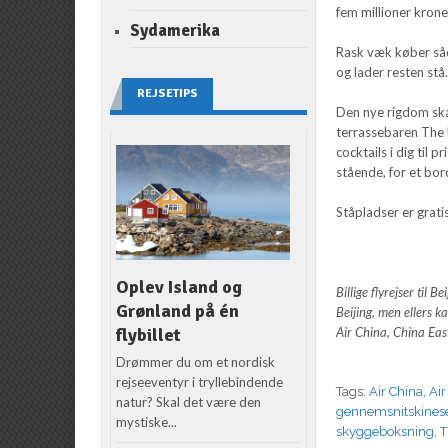
fem millioner krone
Sydamerika
Rask væk køber såd
og lader resten stå
REJSETIPS
Den nye rigdom ska
terrassebaren The 
cocktails i dig til
stående, for et bor
Ståpladser er grat
Oplev Island og
Billige flyrejser til 
Grønland på én
Beijing, men ellers ka
Air China, China Eas
flybillet
Drømmer du om et nordisk
rejseeventyr i tryllebindende
Tags:
Air China
,
Air
natur? Skal det være den
gennemsnitskines
mystiske...
skyggeboksning
,
T