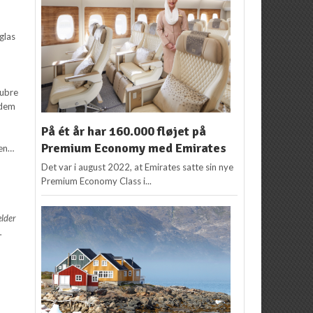
glas
lubre
 dem
På ét år har 160.000 fløjet på
Premium Economy med Emirates
den…
Det var i august 2022, at Emirates satte sin nye
Premium Economy Class i...
ælder
.