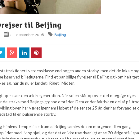
yrejser til Beijing
22. december 2008
Beijing
uristattraktioner i verdensklasse end nogen anden storby, men det de lokale m
e køer ved billetlugerne. Find et par billige flyrejser til Beijing og kom helt tæ
eslag, når du nu er landet i Riget i Midten.
igt op – især den ældre generation. Når solen står op over det mægtige riges
r de straks mod Beijings grønne områder. Dem er der faktisk en del af på trod
kling byen har været igennem i løbet af de senste 25 år, der har forvandlet 
stad til en pulserende storby.
 Himlens Tempel i centrum af Beijing samles de om morgenen til en gang
p i det med liv og sjæl, og det det er ikke usædvanligt at se 70-årige stå i sp
e kvinder svinger rask væk benet op i hovedhøjde, og en gammel mand kan