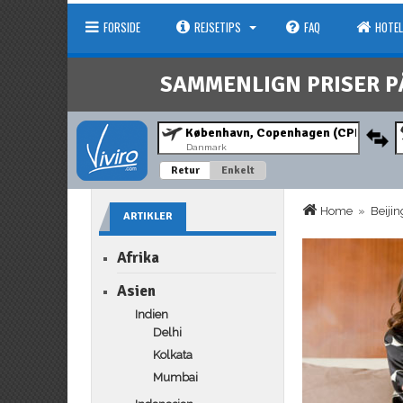
FORSIDE
REJSETIPS
FAQ
HOTEL
SAMMENLIGN PRISER P
Danmark
Retur
Enkelt
Home
»
Beijin
ARTIKLER
Afrika
Asien
Indien
Delhi
Kolkata
Mumbai