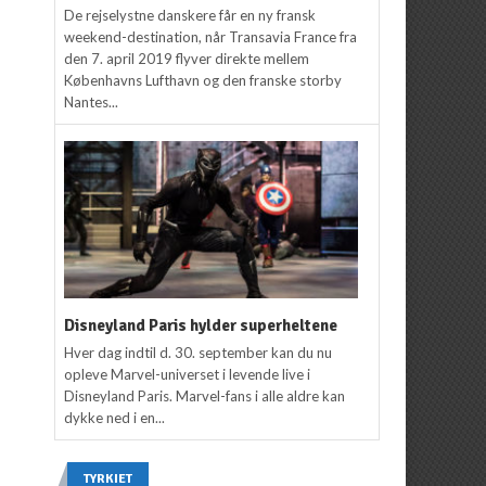
De rejselystne danskere får en ny fransk
weekend-destination, når Transavia France fra
den 7. april 2019 flyver direkte mellem
Københavns Lufthavn og den franske storby
Nantes...
Disneyland Paris hylder superheltene
Hver dag indtil d. 30. september kan du nu
opleve Marvel-universet i levende live i
Disneyland Paris. Marvel-fans i alle aldre kan
dykke ned i en...
TYRKIET