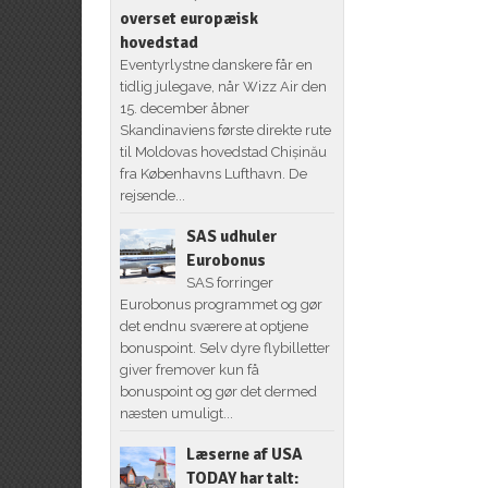
overset europæisk
hovedstad
Eventyrlystne danskere får en
tidlig julegave, når Wizz Air den
15. december åbner
Skandinaviens første direkte rute
til Moldovas hovedstad Chișinău
fra Københavns Lufthavn. De
rejsende...
SAS udhuler
Eurobonus
SAS forringer
Eurobonus programmet og gør
det endnu sværere at optjene
bonuspoint. Selv dyre flybilletter
giver fremover kun få
bonuspoint og gør det dermed
næsten umuligt...
Læserne af USA
TODAY har talt: