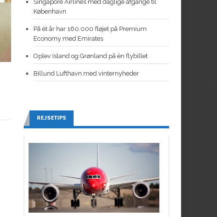
Singapore Airlines med daglige afgange til
København
På ét år har 160.000 fløjet på Premium
Economy med Emirates
Oplev Island og Grønland på én flybillet
Billund Lufthavn med vinternyheder
REJSETIPS