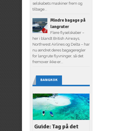
selskabets maskiner frem og
tilbage...
Mindre bagage på
langruter
Flere flyselskaber –
her i blandt British Airways,
Northwest Airlines og Delta – har
nu ændret deres bagageregler
for langrute flyvninger, så det
fremover ikke er...
BANGKOK
Guide: Tag på det