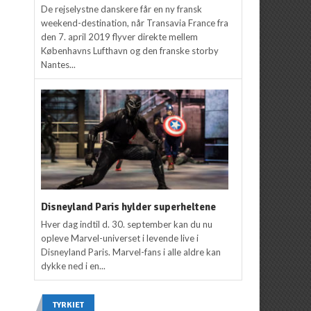
De rejselystne danskere får en ny fransk
weekend-destination, når Transavia France fra
den 7. april 2019 flyver direkte mellem
Københavns Lufthavn og den franske storby
Nantes...
Disneyland Paris hylder superheltene
Hver dag indtil d. 30. september kan du nu
opleve Marvel-universet i levende live i
Disneyland Paris. Marvel-fans i alle aldre kan
dykke ned i en...
TYRKIET