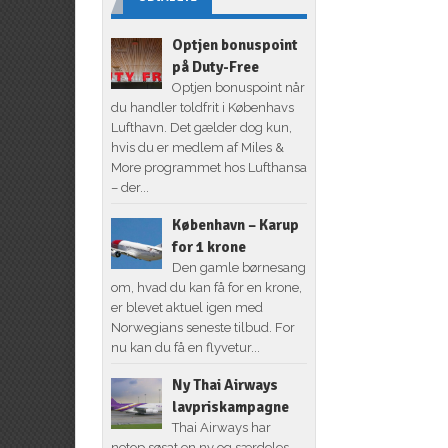
Optjen bonuspoint
på Duty-Free
Optjen bonuspoint når
du handler toldfrit i Københavs
Lufthavn. Det gælder dog kun,
hvis du er medlem af Miles &
More programmet hos Lufthansa
– der...
København – Karup
for 1 krone
Den gamle børnesang
om, hvad du kan få for en krone,
er blevet aktuel igen med
Norwegians seneste tilbud. For
nu kan du få en flyvetur...
Ny Thai Airways
lavpriskampagne
Thai Airways har
netop søsat en ny og særdeles