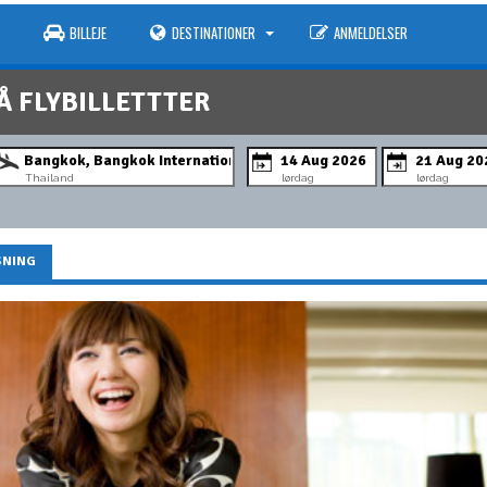
BILLEJE
DESTINATIONER
ANMELDELSER
Å FLYBILLETTTER
Thailand
lørdag
lørdag
SNING