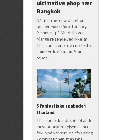
ultimative øhop nær
Bangkok
Når man hører ordet øhop,
tænker man måske først og
fremmest på Middelhavet.
Mange rejsende ved ikke, at
Thailands øer er den perfekte
sommerdestination. Start
rejsen...
5 fantastiske spabade i
Thailand
Thailand er kendt som et af de
mest populære rejsemål med
fokus på velvære og afslapning.
Kombinationen af en lang