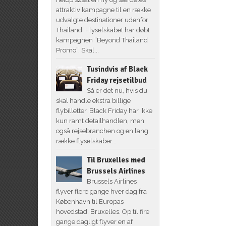
attraktiv kampagne til en række
udvalgte destinationer udenfor
Thailand. Flyselskabet har døbt
kampagnen “Beyond Thailand
Promo”. Skal...
Tusindvis af Black
Friday rejsetilbud
Så er det nu, hvis du
skal handle ekstra billige
flybilletter. Black Friday har ikke
kun ramt detailhandlen, men
også rejsebranchen og en lang
række flyselskaber...
Til Bruxelles med
Brussels Airlines
Brussels Airlines
flyver flere gange hver dag fra
København til Europas
hovedstad, Bruxelles. Op til fire
gange dagligt flyver en af