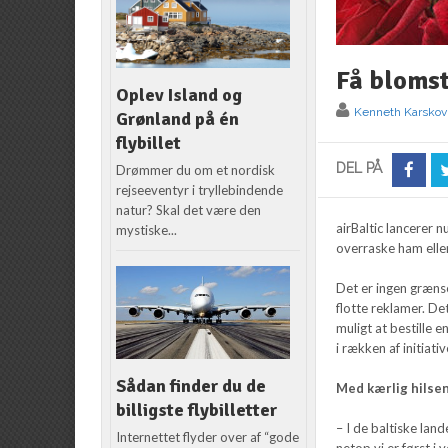
Få blomst
Oplev Island og
Kenneth Karskov
Grønland på én
flybillet
DEL PÅ
Drømmer du om et nordisk
rejseeventyr i tryllebindende
natur? Skal det være den
airBaltic lancerer 
mystiske...
overraske ham elle
Det er ingen grænse
flotte reklamer. Det
muligt at bestille 
i rækken af initiat
Sådan finder du de
Med kærlig hilse
billigste flybilletter
– I de baltiske lan
Internettet flyder over af “gode
netop vi er først i