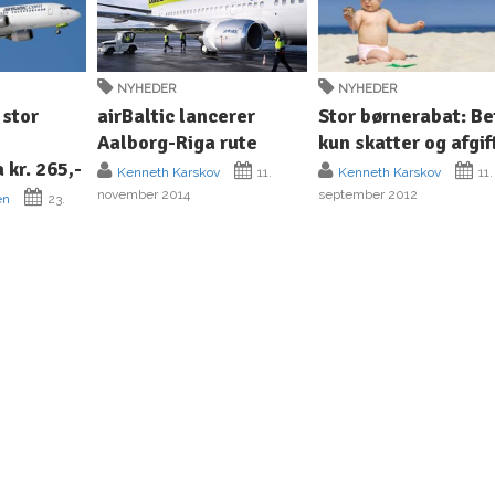
NYHEDER
NYHEDER
 stor
airBaltic lancerer
Stor børnerabat: Be
Aalborg-Riga rute
kun skatter og afgif
a kr. 265,-
Kenneth Karskov
11.
Kenneth Karskov
11.
november 2014
september 2012
en
23.