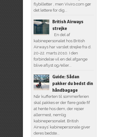
flybilletter , men Viviro.com gør
det lettere for dig...
British Airways
strejke
En del af
kabinepersonalet hos British
Airways har varslet strejke fra d.
20-22. marts 2010. I den
forbindelse vil en del afgange
blive aflyst og/eller...
Guide: Sådan
pakker du bedst din
håndbagage
Når kufferten til sommerferien
skal pakkes er der flere gode fif
at hente hos dem, der rejser
allermest, nemlig
kabinepersonalet. British
Airways’ kabinepersonale giver
deres bedste...