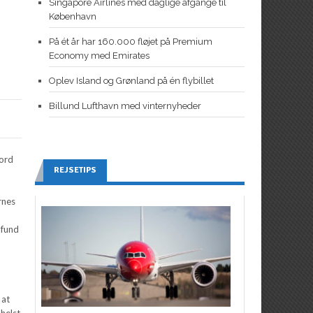
Singapore Airlines med daglige afgange til
København
På ét år har 160.000 fløjet på Premium
Economy med Emirates
Oplev Island og Grønland på én flybillet
Billund Lufthavn med vinternyheder
bord
REJSETIPS
rnes
åfund
 at
 helst