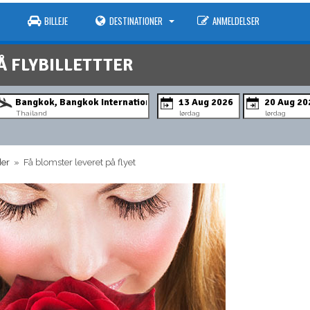
BILLEJE
DESTINATIONER
ANMELDELSER
Å FLYBILLETTTER
Thailand
lørdag
lørdag
der
» Få blomster leveret på flyet