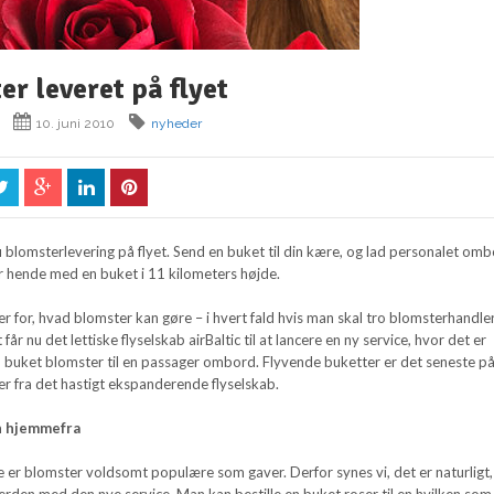
er leveret på flyet
10. juni 2010
nyheder
nu blomsterlevering på flyet. Send en buket til din kære, og lad personalet om
r hende med en buket i 11 kilometers højde.
r for, hvad blomster kan gøre – i hvert fald hvis man skal tro blomsterhandle
 får nu det lettiske flyselskab airBaltic til at lancere en ny service, hvor det er
en buket blomster til en passager ombord. Flyvende buketter er det seneste p
iver fra det hastigt ekspanderende flyselskab.
n hjemmefra
de er blomster voldsomt populære som gaver. Derfor synes vi, det er naturligt,
 verden med den nye service. Man kan bestille en buket roser til en hvilken som