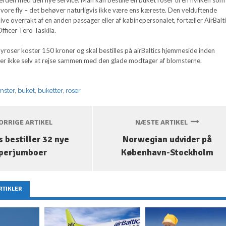
vore fly – det behøver naturligvis ikke være ens kæreste. Den velduftende
ive overrakt af en anden passager eller af kabinepersonalet, fortæller AirBalt
ficer Tero Taskila.
yroser koster 150 kroner og skal bestilles på airBaltics hjemmeside inden
ver ikke selv at rejse sammen med den glade modtager af blomsterne.
mster
,
buket
,
buketter
,
roser
RRIGE ARTIKEL
NÆSTE ARTIKEL
 bestiller 32 nye
Norwegian udvider på
perjumboer
København-Stockholm
RTIKLER