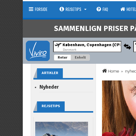
FORSIDE
REJSETIPS
FAQ
HOTEL
SAMMENLIGN PRISER P
Danmark
Retur
Enkelt
Home
»
nyhe
ARTIKLER
Nyheder
REJSETIPS