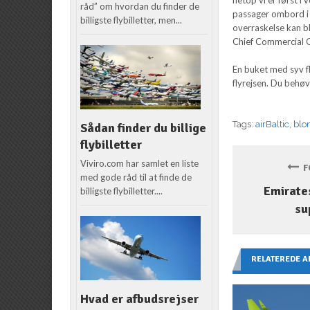
råd” om hvordan du finder de
passager ombord i 
billigste flybilletter, men...
overraskelse kan bl
Chief Commercial Of
En buket med syv fl
flyrejsen. Du behø
Tags:
airBaltic
,
blo
Sådan finder du billige
flybilletter
Viviro.com har samlet en liste
FO
med gode råd til at finde de
Emirates
billigste flybilletter....
su
RELATEREDE A
Hvad er afbudsrejser