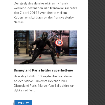
De rejselystne danskere får en ny fransk
weekend-destination, når Transavia France fra
den 7. april 2019 flyver direkte mellem
Københavns Lufthavn og den franske storby
Nantes...
Disneyland Paris hylder superheltene
Hver dag indtil d. 30. september kan du nu
opleve Marvel-universet i levende live i
Disneyland Paris. Marvel-fans i alle aldre kan
dykke ned i en...
TYRKIET