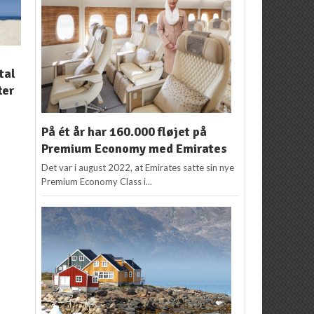
NYHEDER
NYHEDER
tal
airBaltic skruer op for
airBaltic dropper
ter
Billund
“check-in gebyr”
Kenneth Karskov
30.
Kenneth Karskov
8.
januar 2012
oktober 2010
s
På ét år har 160.000 fløjet på
Premium Economy med Emirates
Det var i august 2022, at Emirates satte sin nye
Premium Economy Class i...