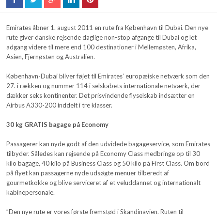
Emirates åbner 1. august 2011 en rute fra København til Dubai. Den nye
rute giver danske rejsende daglige non-stop afgange til Dubai og let
adgang videre til mere end 100 destinationer i Mellemøsten, Afrika,
Asien, Fjernøsten og Australien.
København-Dubai bliver føjet til Emirates’ europæiske netværk som den
27. i rækken og nummer 114 i selskabets internationale netværk, der
dækker seks kontinenter. Det prisvindende flyselskab indsætter en
Airbus A330-200 inddelt i tre klasser.
30 kg GRATIS bagage på Economy
Passagerer kan nyde godt af den udvidede bagageservice, som Emirates
tilbyder. Således kan rejsende på Economy Class medbringe op til 30
kilo bagage, 40 kilo på Business Class og 50 kilo på First Class. Om bord
på flyet kan passagerne nyde udsøgte menuer tilberedt af
gourmetkokke og blive serviceret af et veluddannet og internationalt
kabinepersonale.
”Den nye rute er vores første fremstød i Skandinavien. Ruten til