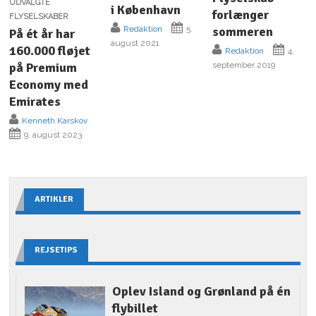
UDVALGTE
i København
forlænger
FLYSELSKABER
sommeren
Redaktion
5.
På ét år har
august 2021
160.000 fløjet
Redaktion
4.
september 2019
på Premium
Economy med
Emirates
Kenneth Karskov
9. august 2023
ARTIKLER
REJSETIPS
Oplev Island og Grønland på én
flybillet