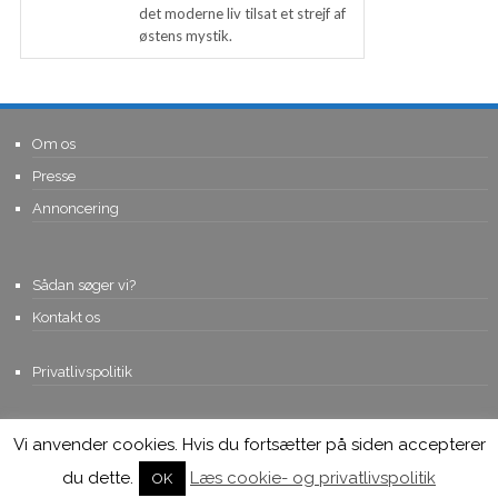
det moderne liv tilsat et strejf af
østens mystik.
Om os
Presse
Annoncering
Sådan søger vi?
Kontakt os
Privatlivspolitik
Vi anvender cookies. Hvis du fortsætter på siden accepterer
© Copyright 2015, Viviro.com ApS
- Alle rettigheder forbeholdes. Vi
tager forbehold for fejlagtige priser.
du dette.
Læs cookie- og privatlivspolitik
OK