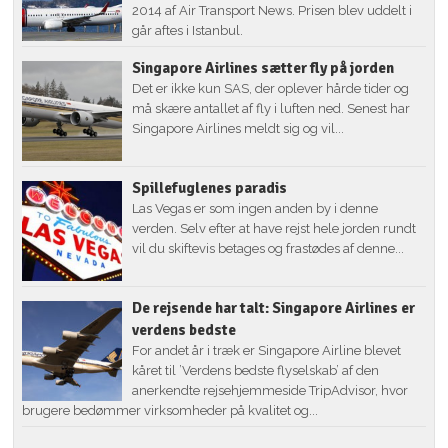
2014 af Air Transport News. Prisen blev uddelt i
går aftes i Istanbul.
Singapore Airlines sætter fly på jorden
Det er ikke kun SAS, der oplever hårde tider og
må skære antallet af fly i luften ned. Senest har
Singapore Airlines meldt sig og vil...
Spillefuglenes paradis
Las Vegas er som ingen anden by i denne
verden. Selv efter at have rejst hele jorden rundt
vil du skiftevis betages og frastødes af denne...
De rejsende har talt: Singapore Airlines er
verdens bedste
For andet år i træk er Singapore Airline blevet
kåret til ’Verdens bedste flyselskab’ af den
anerkendte rejsehjemmeside TripAdvisor, hvor
brugere bedømmer virksomheder på kvalitet og...