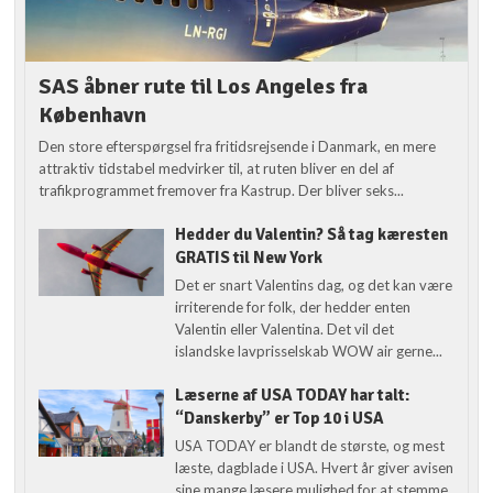
SAS åbner rute til Los Angeles fra
København
Den store efterspørgsel fra fritidsrejsende i Danmark, en mere
attraktiv tidstabel medvirker til, at ruten bliver en del af
trafikprogrammet fremover fra Kastrup. Der bliver seks...
Hedder du Valentin? Så tag kæresten
GRATIS til New York
Det er snart Valentins dag, og det kan være
irriterende for folk, der hedder enten
Valentin eller Valentina. Det vil det
islandske lavprisselskab WOW air gerne...
Læserne af USA TODAY har talt:
“Danskerby” er Top 10 i USA
USA TODAY er blandt de største, og mest
læste, dagblade i USA. Hvert år giver avisen
sine mange læsere mulighed for at stemme