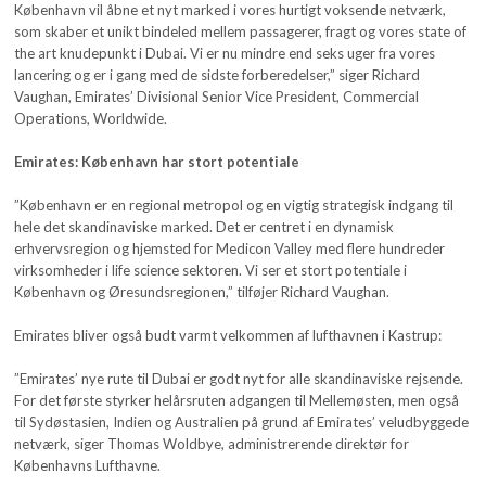
København vil åbne et nyt marked i vores hurtigt voksende netværk,
som skaber et unikt bindeled mellem passagerer, fragt og vores state of
the art knudepunkt i Dubai. Vi er nu mindre end seks uger fra vores
lancering og er i gang med de sidste forberedelser,” siger Richard
Vaughan, Emirates’ Divisional Senior Vice President, Commercial
Operations, Worldwide.
Emirates: København har stort potentiale
”København er en regional metropol og en vigtig strategisk indgang til
hele det skandinaviske marked. Det er centret i en dynamisk
erhvervsregion og hjemsted for Medicon Valley med flere hundreder
virksomheder i life science sektoren. Vi ser et stort potentiale i
København og Øresundsregionen,” tilføjer Richard Vaughan.
Emirates bliver også budt varmt velkommen af lufthavnen i Kastrup:
”Emirates’ nye rute til Dubai er godt nyt for alle skandinaviske rejsende.
For det første styrker helårsruten adgangen til Mellemøsten, men også
til Sydøstasien, Indien og Australien på grund af Emirates’ veludbyggede
netværk, siger Thomas Woldbye, administrerende direktør for
Københavns Lufthavne.