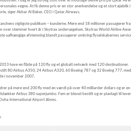
rsonales vegne. At få denne pris er en stor anerkendelse og et stort øjeblik i
rie, siger Akbar Al Baker, CEO i Qatar Airways.
branchens vigtigste publikum – kunderne. Mere end 18 millioner passagerer fra
n over stemmer hvert år i Skytrax undersøgelsen. Skytrax World Airline Awa
te uafhængige afstemning blandt passagerer omkring flyselskabernes servic
 2013 have en flåde på 120 fly og et globalt netværk med 120 destinationer.
estilt 80 Airbus A350, 24 Airbus A320, 60 Boeing 787 og 32 Boeing 777, me
 de i november 2007.
drer på mere end 200 fly med en værdi på over 40 milliarder dollars og er en 
tdækker Airbus 380 superjumbo. Fem er blevet bestilt og er planlagt til lever
Doha International Airport åbnes.
s