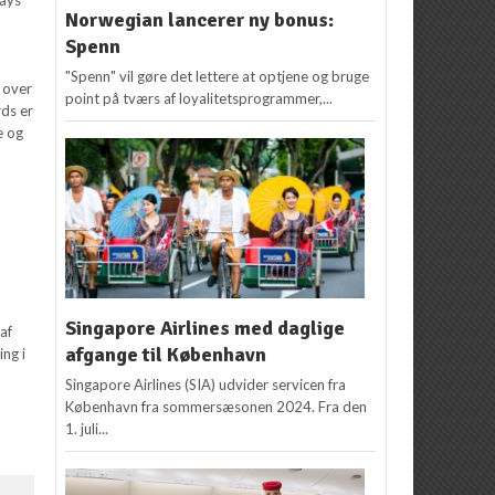
Norwegian lancerer ny bonus:
Spenn
"Spenn" vil gøre det lettere at optjene og bruge
 over
point på tværs af loyalitetsprogrammer,...
rds er
e og
d
Singapore Airlines med daglige
af
afgange til København
ing i
Singapore Airlines (SIA) udvider servicen fra
København fra sommersæsonen 2024. Fra den
1. juli...