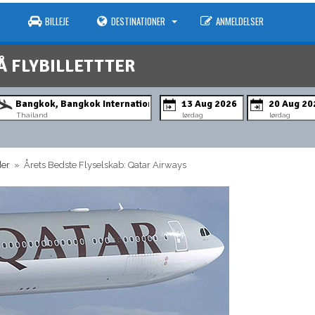
BILLEJE
DESTINATIONER
ANMELDELSER
Å FLYBILLETTTER
Thailand
lørdag
lørdag
der
» Årets Bedste Flyselskab: Qatar Airways