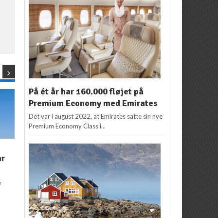
På ét år har 160.000 fløjet på
Premium Economy med Emirates
Det var i august 2022, at Emirates satte sin nye
Premium Economy Class i...
ASIEN
,
CHIANG MAI
,
NYHEDER
ar
FLYSELSKABER
,
NYHEDER
,
Uhørt lav pris for
THAILAND
Business Class til
Qatar Airways åbner
Thailand: Fra kr.
r
rute til Chiang Mai i
8.945,- t/r
Thailand
a
Flemming Poulsen
26.
Redaktion
1. juni 2016
maj 2016