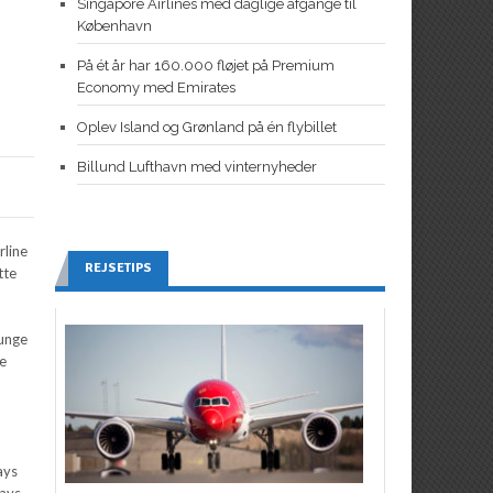
Singapore Airlines med daglige afgange til
København
På ét år har 160.000 fløjet på Premium
Economy med Emirates
Oplev Island og Grønland på én flybillet
Billund Lufthavn med vinternyheder
rline
REJSETIPS
tte
ounge
de
ays
ways