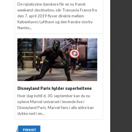
De rejselystne danskere får en ny fransk
weekend-destination, når Transavia France fra
den 7. april 2019 flyver direkte mellem
Københavns Lufthavn og den franske storby
Nantes...
Disneyland Paris hylder superheltene
Hver dag indtil d. 30. september kan du nu
opleve Marvel-universet i levende live i
Disneyland Paris. Marvel-fans i alle aldre kan
dykke ned i en...
TYRKIET