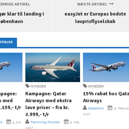
RRIGE ARTIKEL
NÆSTE ARTIKEL
ør klar til landing i
easyJet er Europas bedste
København
lavprisflyselskab
RTIKLER
NYHEDER
NYHEDER
mpagne:
Kampagne: Qatar
15% rabat hos Qat
s med
Airways med ekstra
Airways
3.159,- t/r
lave priser – fra kr.
Redaktion
11. februa
2.999,- t/r
2017
en
4. juli
Flemming Poulsen
9. maj
2017