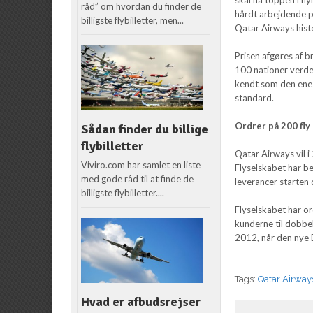
råd” om hvordan du finder de
hårdt arbejdende pe
billigste flybilletter, men...
Qatar Airways histo
Prisen afgøres af 
100 nationer verde
kendt som den enes
standard.
Ordrer på 200 fly
Sådan finder du billige
flybilletter
Qatar Airways vil i
Viviro.com har samlet en liste
Flyselskabet har b
med gode råd til at finde de
leverancer starten
billigste flybilletter....
Flyselskabet har or
kunderne til dobbel
2012, når den nye 
Tags:
Qatar Airway
Hvad er afbudsrejser