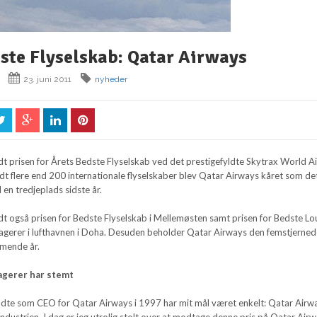
ste Flyselskab: Qatar Airways
23. juni 2011
nyheder
t prisen for Årets Bedste Flyselskab ved det prestigefyldte Skytrax World Ai
t flere end 200 internationale flyselskaber blev Qatar Airways kåret som de
en tredjeplads sidste år.
t også prisen for Bedste Flyselskab i Mellemøsten samt prisen for Bedste L
ssagerer i lufthavnen i Doha. Desuden beholder Qatar Airways den femstjerne
mmende år.
agerer har stemt
ltrådte som CEO for Qatar Airways i 1997 har mit mål været enkelt: Qatar Airw
yindustrien. I dag er jeg utrolig stolt over at modtage denne pris på Qatar Air