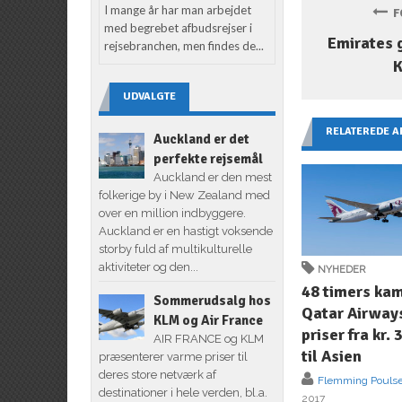
I mange år har man arbejdet
FO
med begrebet afbudsrejser i
Emirates g
rejsebranchen, men findes de...
UDVALGTE
RELATEREDE A
Auckland er det
perfekte rejsemål
Auckland er den mest
folkerige by i New Zealand med
over en million indbyggere.
Auckland er en hastigt voksende
storby fuld af multikulturelle
aktiviteter og den...
NYHEDER
48 timers ka
Sommerudsalg hos
Qatar Airway
KLM og Air France
priser fra kr. 
AIR FRANCE og KLM
til Asien
præsenterer varme priser til
deres store netværk af
Flemming Pouls
destinationer i hele verden, bl.a.
2017