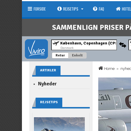
FORSIDE
REJSETIPS
FAQ
HOTEL
SAMMENLIGN PRISER P
Danmark
Retur
Enkelt
Home
»
nyhe
ARTIKLER
Nyheder
REJSETIPS