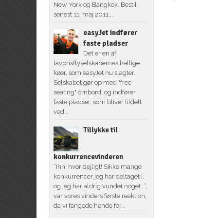
New York og Bangkok. Bestil
senest 11. maj 2011,...
easyJet indfører
faste pladser
Det er en af
lavprisflyselskabernes hellige
køer, som easyJet nu slagter.
Selskabet gør op med "free
seating" ombord, og indfører
faste pladser, som bliver tildelt
ved...
Tillykke til
konkurrencevinderen
”Ihh, hvor dejligt! Sikke mange
konkurrencer jeg har deltaget i,
og jeg har aldrig vundet noget…”,
var vores vinders første reaktion,
da vi fangede hende for...