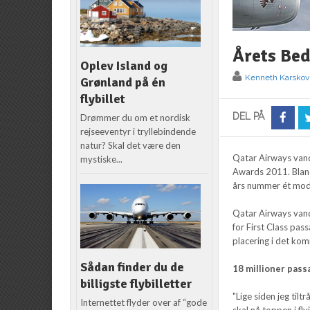
Årets Bed
Oplev Island og
Kenneth Karskov
Grønland på én
flybillet
DEL PÅ
Drømmer du om et nordisk
rejseeventyr i tryllebindende
natur? Skal det være den
Qatar Airways vand
mystiske...
Awards 2011. Bland
års nummer ét mod 
Qatar Airways vand
for First Class pa
placering i det ko
Sådan finder du de
18 millioner pass
billigste flybilletter
"Lige siden jeg ti
Internettet flyder over af “gode
skal nå toppen i fl