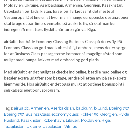
Moldavien, Ukraine, Aserbajdsjan, Armenien, Georgien, Kasakhstan,
Usbekistan og Tadsjikistan, Israel og Tyrkiet samt det meste af
Vesteuropa. Det fine er, at hvor man i mange europæiske destinationer
skal bruge et par timers ventetid på at skifte fly, så skal man kun
indregne 25 minutters flyskift, når turen går via Riga.
airBaltic har både Economy Class og Business Class på deres fly. På
Economy Class kan god mad købes billigt ombord, mens der er sørget
for at Business Class passagererne kommer så mageligt afsted som
muligt med lounge, lækker mad ombord og god plads.
Med airBaltic er det muligt at checke ind online, bestille mad online og
betaler ekstra udgifter som bagage, ændre billetten mv på selskabets
hjemmeside. Hos airBaltic er det også muligt at optjene bonuspoint i
selskabets eget bonusprogram.
Tags:
airBaltic
,
Armenien
,
Aserbajdsjan
,
baltikum
,
billund
,
Boeing 737
,
Boeing 757
,
Businss Class
,
economy class
,
Fokker 50
,
Georgien
,
Hvide
Rusland
,
Kasakhstan
,
København
,
Litauen
,
Moldavien
,
Riga
,
Tadsjikistan
,
Ukraine
,
Usbekistan
,
Vilnius