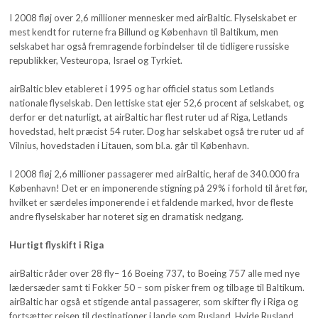
I 2008 fløj over 2,6 millioner mennesker med airBaltic. Flyselskabet er
mest kendt for ruterne fra Billund og København til Baltikum, men
selskabet har også fremragende forbindelser til de tidligere russiske
republikker, Vesteuropa, Israel og Tyrkiet.
airBaltic blev etableret i 1995 og har officiel status som Letlands
nationale flyselskab. Den lettiske stat ejer 52,6 procent af selskabet, og
derfor er det naturligt, at airBaltic har flest ruter ud af Riga, Letlands
hovedstad, helt præcist 54 ruter. Dog har selskabet også tre ruter ud af
Vilnius, hovedstaden i Litauen, som bl.a. går til København.
I 2008 fløj 2,6 millioner passagerer med airBaltic, heraf de 340.000 fra
København! Det er en imponerende stigning på 29% i forhold til året før,
hvilket er særdeles imponerende i et faldende marked, hvor de fleste
andre flyselskaber har noteret sig en dramatisk nedgang.
Hurtigt flyskift i Riga
airBaltic råder over 28 fly– 16 Boeing 737, to Boeing 757 alle med nye
lædersæder samt ti Fokker 50 – som pisker frem og tilbage til Baltikum.
airBaltic har også et stigende antal passagerer, som skifter fly i Riga og
fortsætter rejsen til destinationer i lande som Rusland, Hvide Rusland,