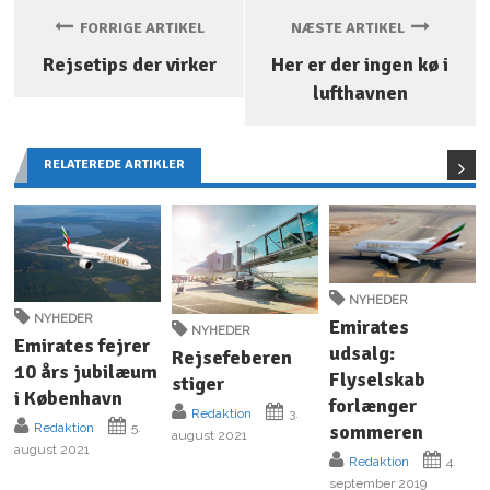
FORRIGE ARTIKEL
NÆSTE ARTIKEL
Rejsetips der virker
Her er der ingen kø i
lufthavnen
RELATEREDE ARTIKLER
NYHEDER
NYHEDER
Emirates
NYHEDER
Emirates fejrer
udsalg:
Rejsefeberen
10 års jubilæum
Flyselskab
stiger
i København
forlænger
Redaktion
3.
sommeren
Redaktion
5.
august 2021
august 2021
Redaktion
4.
september 2019