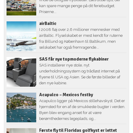
kan spare mange penge på dit feriebudget.
Priserne...
airBaltic
I 2008 fløj over 2,6 millioner mennesker med
airBaltic. Flyselskabet er mest kendt for ruterne
fra Billund og København til Baltikum, men
selskabet har også fremragende...
SAS får nye topmoderne flykabiner
SAS installerer nye stole, nyt
underholdningssystem og trådløst internet på
flyene til USA og Asien. Se de første billeder af
den nye kabine.
Acapulco – Mexicos festby
Acapulco ligger på Mexicos stillehavskyst. Det er
hjemsted for en af de smukkeste bugter i verden.
Byen blev engang anset for at være
berømthedernes legeplads, og...
Første fly til Floridas golfkyst er lettet