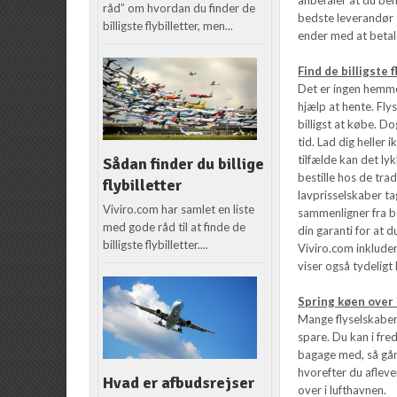
råd” om hvordan du finder de
bedste leverandør ti
billigste flybilletter, men...
ender med at betal
Find de billigste f
Det er ingen hemmeli
hjælp at hente. Flys
billigst at købe. Do
tid. Lad dig heller 
tilfælde kan det lyk
Sådan finder du billige
bestille hos de tra
flybilletter
lavprisselskaber tag
Viviro.com har samlet en liste
sammenligner fra bå
med gode råd til at finde de
din garanti for at d
billigste flybilletter....
Viviro.com inkluder
viser også tydeligt
Spring køen over 
Mange flyselskaber 
spare. Du kan i fre
bagage med, så går 
hvorefter du aflev
Hvad er afbudsrejser
over i lufthavnen.