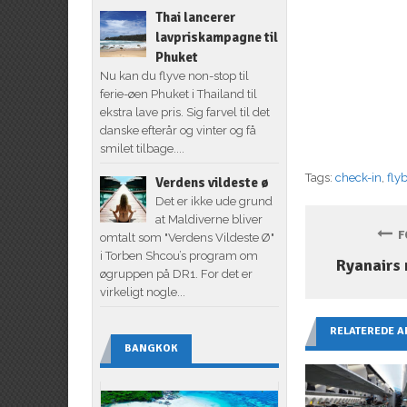
Thai lancerer
lavpriskampagne til
Phuket
Nu kan du flyve non-stop til
ferie-øen Phuket i Thailand til
ekstra lave pris. Sig farvel til det
danske efterår og vinter og få
smilet tilbage....
Tags:
check-in
,
flyb
Verdens vildeste ø
Det er ikke ude grund
at Maldiverne bliver
FO
omtalt som "Verdens Vildeste Ø"
i Torben Shcou’s program om
Ryanairs 
øgruppen på DR1. For det er
virkeligt nogle...
RELATEREDE A
BANGKOK