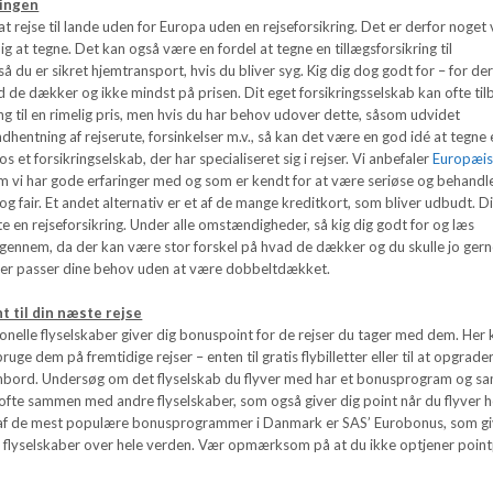
ringen
t rejse til lande uden for Europa uden en rejseforsikring. Det er derfor noget 
ig at tegne. Det kan også være en fordel at tegne en tillægsforsikring til
så du er sikret hjemtransport, hvis du bliver syg. Kig dig dog godt for – for der
d de dækker og ikke mindst på prisen. Dit eget forsikringsselskab kan ofte ti
ing til en rimelig pris, men hvis du har behov udover dette, såsom udvidet
ndhentning af rejserute, forsinkelser m.v., så kan det være en god idé at tegne
os et forsikringselskab, der har specialiseret sig i rejser. Vi anbefaler
Europæi
m vi har gode erfaringer med og som er kendt for at være seriøse og behandl
g fair. Et andet alternativ er et af de mange kreditkort, som bliver udbudt. D
e en rejseforsikring. Under alle omstændigheder, så kig dig godt for og læs
 igennem, da der kan være stor forskel på hvad de dækker og du skulle jo ger
der passer dine behov uden at være dobbeltdækket.
 til din næste rejse
onelle flyselskaber giver dig bonuspoint for de rejser du tager med dem. Her 
uge dem på fremtidige rejser – enten til gratis flybilletter eller til at opgrade
ombord. Undersøg om det flyselskab du flyver med har et bonusprogram og sa
 ofte sammen med andre flyselskaber, som også giver dig point når du flyver 
t af de mest populære bonusprogrammer i Danmark er SAS’ Eurobonus, som gi
 flyselskaber over hele verden. Vær opmærksom på at du ikke optjener poin