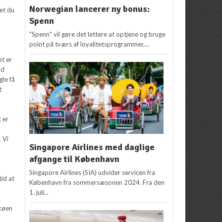
Norwegian lancerer ny bonus:
det du
Spenn
"Spenn" vil gøre det lettere at optjene og bruge
point på tværs af loyalitetsprogrammer,...
et er
od
gle få
t
t er
. Vi
Singapore Airlines med daglige
afgange til København
Singapore Airlines (SIA) udvider servicen fra
tid at
København fra sommersæsonen 2024. Fra den
1. juli...
 køen