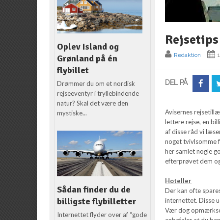
Rejsetips
Oplev Island og
Redaktion
Grønland på én
flybillet
DEL PÅ
Drømmer du om et nordisk
rejseeventyr i tryllebindende
natur? Skal det være den
Avisernes rejsetill
mystiske...
lettere rejse, en bi
af disse råd vi læs
noget tvivlsomme fo
her samlet nogle go
efterprøvet dem og 
Hoteller
Sådan finder du de
Der kan ofte spare
billigste flybilletter
internettet. Disse
Vær dog opmærksom, 
Internettet flyder over af “gode
anbefaler at du be