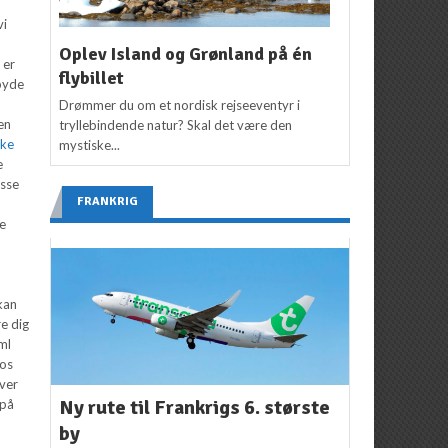
vi
Oplev Island og Grønland på én
 er
flybillet
lbyde
Drømmer du om et nordisk rejseeventyr i
 en
tryllebindende natur? Skal det være den
ske
mystiske...
e
isse
FRANKRIG
ne
kan
re dig
ml
hos
ver
Ny rute til Frankrigs 6. største
tpå
by