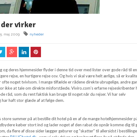
 der virker
15. maj 2009
nyheder
æg og deres hjemmesider flyder i denne tid over med lister over gode råd til e
lligere rejse, en hurtigere rejse osv. Og hvis vi skal være helt ærlige, så er kvali
er ofte noget tvivlsom. I mange tilfælde er rådene direkte ubrugelige, andre g
r ikke at tale om direkte misforståede. Viviro.com’s erfarne rejseskribenter 
de råd, som du rent faktisk kan bruge til noget når du rejser. Vi har selv
har haft stor glæde af at følge dem.
s store summer på at bestille dit hotel på en af de mange hotelhjemmesider p
 udbydere køber stort ind og lader noget af den rabat de opnår komme dig til 
da flere af disse sider lægger gebyrer og "skatter" til allersidst i bestillinge
nytter
BILLIGhotel.dk
, som vi selv driver og har brugt flere år på at finde den