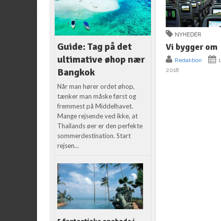
NYHEDER
Guide: Tag på det
Vi bygger om
ultimative øhop nær
Redaktion
1
Bangkok
2018
Når man hører ordet øhop,
tænker man måske først og
fremmest på Middelhavet.
Mange rejsende ved ikke, at
Thailands øer er den perfekte
sommerdestination. Start
rejsen...