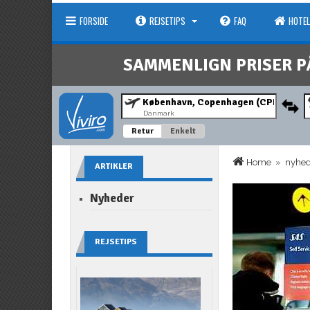
FORSIDE
REJSETIPS
FAQ
HOTEL
SAMMENLIGN PRISER P
Danmark
Retur
Enkelt
Home
»
nyhe
ARTIKLER
Nyheder
REJSETIPS