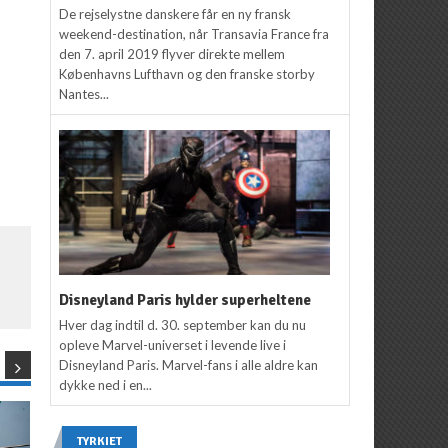
De rejselystne danskere får en ny fransk
weekend-destination, når Transavia France fra
den 7. april 2019 flyver direkte mellem
Københavns Lufthavn og den franske storby
Nantes...
Disneyland Paris hylder superheltene
Hver dag indtil d. 30. september kan du nu
opleve Marvel-universet i levende live i
Disneyland Paris. Marvel-fans i alle aldre kan
dykke ned i en...
TYRKIET