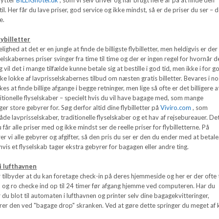
l. Her får du lave priser, god service og ikke mindst, så er de priser du ser – 
e.
lybilletter
ghed at det er en jungle at finde de billigste flybilletter, men heldigvis er der
elskabernes priser svinger fra time til time og der er ingen regel for hvornår d
g vil det i mange tilfælde kunne betale sig at bestille i god tid, men ikke i for g
ikke lokke af lavprisselskabernes tilbud om næsten gratis billetter. Bevares i no
kes at finde billige afgange i begge retninger, men lige så ofte er det billigere a
ditionelle flyselskaber – specielt hvis du vil have bagage med, som mange
er store gebyrer for. Søg derfor altid dine flybilletter på
Viviro.com
, som
de lavprisselskaber, traditionelle flyselskaber og et hav af rejsebureauer. De
u får alle priser med og ikke mindst ser de reelle priser for flybilletterne. På
er vi alle gebyrer og afgifter, så den pris du ser er den du ender med at betale
 hvis et flyselskab tager ekstra gebyrer for bagagen eller andre ting.
i lufthavnen
tilbyder at du kan foretage check-in på deres hjemmeside og her er der ofte 
d og ro checke ind op til 24 timer før afgang hjemme ved computeren. Har du
du blot til automaten i lufthavnen og printer selv dine bagagekvitteringer,
erer den ved "bagage drop" skranken. Ved at gøre dette springer du meget af