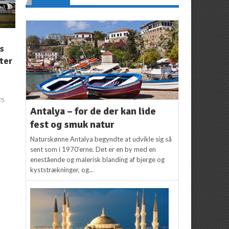
NYHEDER
NYHEDER
s
Ny lounge åbner i
Tusindvis af Black
tter
Københavns Lufthavn
Friday rejsetilbud
d
Redaktion
7. marts 2017
Redaktion
25. november
2016
2
5.
Antalya – for de der kan lide
fest og smuk natur
Naturskønne Antalya begyndte at udvikle sig så
sent som i 1970’erne. Det er en by med en
enestående og malerisk blanding af bjerge og
kyststrækninger, og...