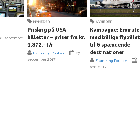
NYHEDER
NYHEDER
Priskrig på USA
Kampagne: Emirate
billetter – priser fra kr.
med billige flybille
0. september
1.872,- t/r
til 6 spændende
destinationer
Flemming Poulsen
27.
september 2017
Flemming Poulsen
2
april 2017