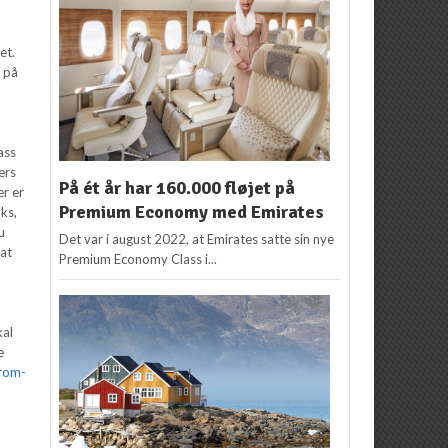
et.
e på
ass
ers
På ét år har 160.000 fløjet på
er er
Premium Economy med Emirates
nks,
u
Det var i august 2022, at Emirates satte sin nye
 at
Premium Economy Class i...
kal
e
rom-