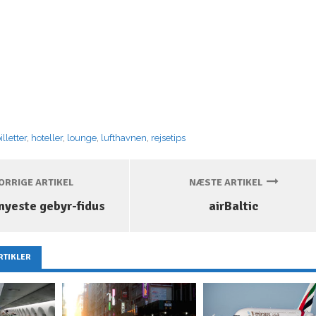
illetter
,
hoteller
,
lounge
,
lufthavnen
,
rejsetips
RRIGE ARTIKEL
NÆSTE ARTIKEL
nyeste gebyr-fidus
airBaltic
RTIKLER