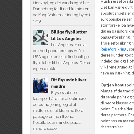
Husk rejseforsik
Linn=by), og det var da også her
Det kan være dyrt a
Dannebrog faldt ned fra himlen,
absolut anbefaler d
da Kong Valdemar indtog byen i
europæiske rejser, 
1219....
stor forskel på hva
dig en basisforsikr
Billige flybilletter
bagageforsikring, i
til Los Angeles
årsrejseforsikring h
Los Angeles er en af
Rejseforsikring
, so
de mest populære rejsemål i
deres kunder godt o
USA og det er let at finde billige
indeholder også oft
flybilletter til Los Angeles. Der er
vilkårene grundigt
ingen direkte...
have en dækning, 
Dit flysæde bliver
Optjen bonuspoint
mindre
Mange af de traditi
Flyselskaberne
du samle point og br
kæmper hårdt for at optimere
til bedre klasser 
deres indtjening, og et af
point. De arbejder
midlerne er at klemme flere
deres partnere. E
passagerer ind i flyene.
point hos en masse
Resultatet er mindre plads,
charterrejser.
mindre sæder...