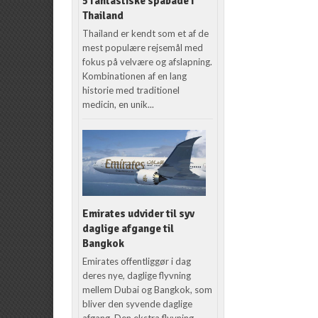
5 fantastiske spabade i
Thailand
Thailand er kendt som et af de
mest populære rejsemål med
fokus på velvære og afslapning.
Kombinationen af en lang
historie med traditionel
medicin, en unik...
Emirates udvider til syv
daglige afgange til
Bangkok
Emirates offentliggør i dag
deres nye, daglige flyvning
mellem Dubai og Bangkok, som
bliver den syvende daglige
afgang. Den ekstra flyvning,