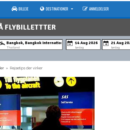
BILLEJE
DESTINATIONER
ANMELDELSER
Å FLYBILLETTTER
Thailand
lørdag
lørdag
der
» Rejsetips der virker