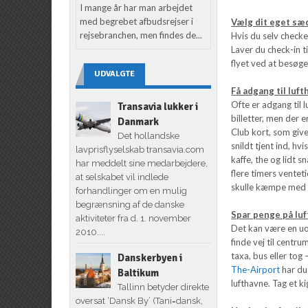
I mange år har man arbejdet
med begrebet afbudsrejser i
Vælg dit eget s
rejsebranchen, men findes de...
Hvis du selv checke
Laver du check-in t
flyet ved at besøg
UDVALGTE
Få adgang til luf
Ofte er adgang til 
Transavia lukker i
billetter, men der 
Danmark
Club kort, som give
Det hollandske
snildt tjent ind, hvi
lavprisflyselskab transavia.com
kaffe, the og lidt s
har meddelt sine medarbejdere,
flere timers ventet
at selskabet vil indlede
skulle kæmpe med al
forhandlinger om en mulig
begrænsning af de danske
Spar penge på lu
aktiviteter fra d. 1. november
Det kan være en uo
2010....
finde vej til centr
taxa, bus eller tog
Danskerbyen i
The-Airport
har du
Baltikum
lufthavne. Tag et k
Tallinn betyder direkte
oversat ‘Dansk By’ (Tani=dansk,