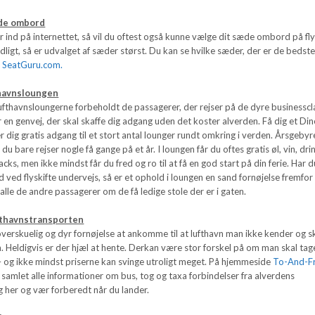
æde ombord
r ind på internettet, så vil du oftest også kunne vælge dit sæde ombord på fly
idligt, så er udvalget af sæder størst. Du kan se hvilke sæder, der er de bedst
e
SeatGuru.com.
thavnsloungen
lufthavnsloungerne forbeholdt de passagerer, der rejser på de dyre businesscl
er en genvej, der skal skaffe dig adgang uden det koster alverden. Få dig et Din
r dig gratis adgang til et stort antal lounger rundt omkring i verden. Årsgebyr
s du bare rejser nogle få gange på et år. I loungen får du oftes gratis øl, vin, dri
nacks, men ikke mindst får du fred og ro til at få en god start på din ferie. Har d
id ved flyskifte undervejs, så er et ophold i loungen en sand fornøjelse fremfor
le de andre passagerer om de få ledige stole der er i gaten.
fthavnstransporten
verskuelig og dyr fornøjelse at ankomme til at lufthavn man ikke kender og s
um. Heldigvis er der hjæl at hente. Derkan være stor forskel på om man skal tag
 – og ikke mindst priserne kan svinge utroligt meget. På hjemmeside
To-And-F
 samlet alle informationer om bus, tog og taxa forbindelser fra alverdens
ig her og vær forberedt når du lander.