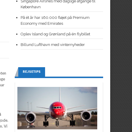
Singapore Airlines med daglige afgange til
København
På ét år har 160.000 fløjet på Premium
Economy med Emirates
Oplev Island og Grønland på én flybillet
Billund Lufthavn med vinternyheder
n
REJSETIPS
teten
ange
har
å
gode.
n. Vi