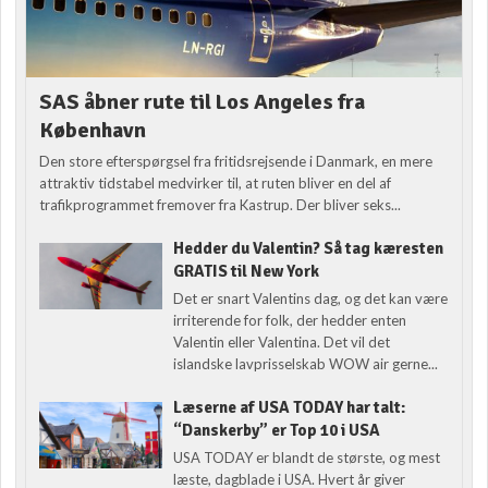
SAS åbner rute til Los Angeles fra
København
Den store efterspørgsel fra fritidsrejsende i Danmark, en mere
attraktiv tidstabel medvirker til, at ruten bliver en del af
trafikprogrammet fremover fra Kastrup. Der bliver seks...
Hedder du Valentin? Så tag kæresten
GRATIS til New York
Det er snart Valentins dag, og det kan være
irriterende for folk, der hedder enten
Valentin eller Valentina. Det vil det
islandske lavprisselskab WOW air gerne...
Læserne af USA TODAY har talt:
“Danskerby” er Top 10 i USA
USA TODAY er blandt de største, og mest
læste, dagblade i USA. Hvert år giver