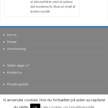
er det perfekte sted at opleve
det moderne liv tilsat et strejf af
østens mystik.
Om os
Presse
Annoncering
Sådan søger vi?
Kontakt os
Privatlivspolitik
Vi anvender cookies. Hvis du fortsætter på siden accepterer
© Copyright 2015, Viviro.com ApS
- Alle rettigheder forbeholdes. Vi
tager forbehold for fejlagtige priser.
du dette.
Læs cookie- og privatlivspolitik
OK