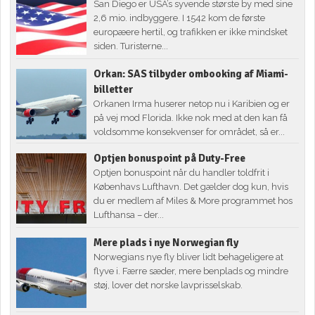
San Diego er USA’s syvende største by med sine
2,6 mio. indbyggere. I 1542 kom de første
europæere hertil, og trafikken er ikke mindsket
siden. Turisterne...
Orkan: SAS tilbyder ombooking af Miami-
billetter
Orkanen Irma huserer netop nu i Karibien og er
på vej mod Florida. Ikke nok med at den kan få
voldsomme konsekvenser for området, så er...
Optjen bonuspoint på Duty-Free
Optjen bonuspoint når du handler toldfrit i
Københavs Lufthavn. Det gælder dog kun, hvis
du er medlem af Miles & More programmet hos
Lufthansa – der...
Mere plads i nye Norwegian fly
Norwegians nye fly bliver lidt behageligere at
flyve i. Færre sæder, mere benplads og mindre
støj, lover det norske lavprisselskab.