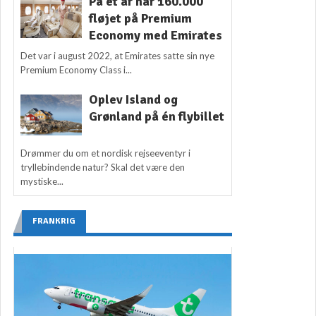
På ét år har 160.000
fløjet på Premium
Economy med Emirates
Det var i august 2022, at Emirates satte sin nye
Premium Economy Class i...
Oplev Island og
Grønland på én flybillet
Drømmer du om et nordisk rejseeventyr i
tryllebindende natur? Skal det være den
mystiske...
FRANKRIG