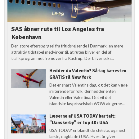
SAS åbner rute til Los Angeles fra
København
Den store efterspørgsel fra fritidsrejsende i Danmark, en mere
attraktiv tidstabel medvirker til, at ruten bliver en del af
trafikprogrammet fremover fra Kastrup. Der bliver seks...
Hedder du Valentin? Så tag kæresten
GRATIS til New York
Det er snart Valentins dag, og det kan være
irriterende for folk, der hedder enten
Valentin eller Valentina. Det vil det
islandske lavprisselskab WOW air gerne...
Læserne af USA TODAY har talt:
“Danskerby” er Top 10 i USA
USA TODAY er blandt de største, og mest
læste, dagblade i USA. Hvert år giver