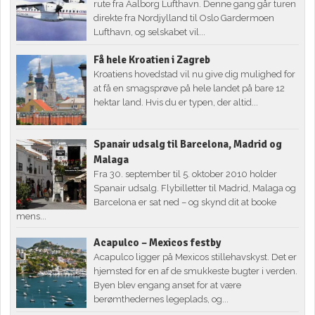
rute fra Aalborg Lufthavn. Denne gang går turen
direkte fra Nordjylland til Oslo Gardermoen
Lufthavn, og selskabet vil...
Få hele Kroatien i Zagreb
Kroatiens hovedstad vil nu give dig mulighed for
at få en smagsprøve på hele landet på bare 12
hektar land. Hvis du er typen, der altid...
Spanair udsalg til Barcelona, Madrid og
Malaga
Fra 30. september til 5. oktober 2010 holder
Spanair udsalg. Flybilletter til Madrid, Malaga og
Barcelona er sat ned – og skynd dit at booke
mens...
Acapulco – Mexicos festby
Acapulco ligger på Mexicos stillehavskyst. Det er
hjemsted for en af de smukkeste bugter i verden.
Byen blev engang anset for at være
berømthedernes legeplads, og...