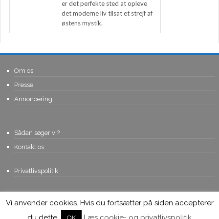
er det perfekte sted at opleve
det moderne liv tilsat et strejf af
østens mystik.
Om os
Presse
Annoncering
Sådan søger vi?
Kontakt os
Privatlivspolitik
Vi anvender cookies. Hvis du fortsætter på siden accepterer
© Copyright 2015, Viviro.com ApS
- Alle rettigheder forbeholdes. Vi
tager forbehold for fejlagtige priser.
du dette.
Læs cookie- og privatlivspolitik
OK