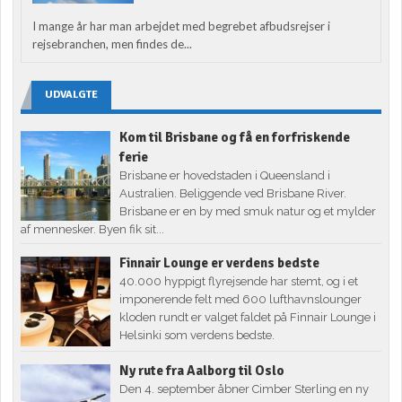
I mange år har man arbejdet med begrebet afbudsrejser i
rejsebranchen, men findes de...
UDVALGTE
Kom til Brisbane og få en forfriskende
ferie
Brisbane er hovedstaden i Queensland i
Australien. Beliggende ved Brisbane River.
Brisbane er en by med smuk natur og et mylder
af mennesker. Byen fik sit...
Finnair Lounge er verdens bedste
40.000 hyppigt flyrejsende har stemt, og i et
imponerende felt med 600 lufthavnslounger
kloden rundt er valget faldet på Finnair Lounge i
Helsinki som verdens bedste.
Ny rute fra Aalborg til Oslo
Den 4. september åbner Cimber Sterling en ny