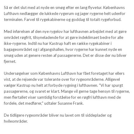
Så er det slut med at nyde en smøg efter en lang flyvetur. Københavns
Lufthavn nedlægger de lukkede rygerum og jager rygerne helt udenfor
terminalen. Farvel til rygekabinerne og goddag til totalt rygeforbud.
Med inførelsen af den nye rygelov har lufthavnen arbejdet med at gøre
området røgfrit, tilsyneladende for at gøre indeklimaet bedre for alle
ikke-rygerne. Indtil nu har Kastrup haft en række rygekabiner i
bagageområdet og i afgangshallen, hvor rygerne har kunnet nyde en
smøg uden at genere resten af passagererne. Det er disse der nu bliver
fjernet.
Undersøgelser som Københavns Lufthavn har fået foretaget har ellers
vist, at de rejsende var tolerante over for rygeområderne. Alligevel
vælger Kastrup nu helt at forbyde rygning i lufthavnen. "Vi har spurgt
passagererne, og svaret er klart. Mange vil gerne tage hensyn til rygerne,
men flertallet viser samtidig forståelse for en røgfri lufthavn med de
fordele, det medfører," udtaler Susanne Frank.
De tidligere rygeområder bliver nu lavet om til siddeplader og
hvileområder.