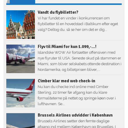
Vandt du flybilletter?
Vi har fundet en vinder i konkurrencen om
flybilletter til en hovedstad i Baltikum efter eget
valg? Deltog du, så se her om det er dig...
Flyv til Miami for kun 1.099,-…!
Islandske WOW Air fortsætter offensiven med
nye flyruter til USA. Seneste skud på stammen er
Miami, som bliver selskabets ottende destination i
Nordamerika, og billetprisen bliver,...
Cimber klar med web check-in
Nu kan du checke ind online med Cimber
Sterling. 22 timer før afgang kan du klare
formaliteterne på nettet og springe køen over i
lufthavnen. Se...
Brussels Airlines udvidder i København
Brussels Airlines sætter den femte daglige
afgang ind mellem København og Bruxelles. I