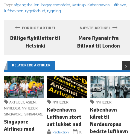
Tags:
afgangshallen
,
bagageområdet
,
Kastrup
,
Københavns Lufthavn
,
lufthavnen
,
rygeforbud
,
rygning
FORRIGE ARTIKEL
NÆSTE ARTIKEL
Billige flybilletter til
Mere Ryanair fra
Helsinki
Billund til London
RELATEREDE ARTIKLER
AKTUELT
,
ASIEN
,
NYHEDER
NYHEDER
NYHEDER
,
NYHEDER
,
Københavns
København
SINGAPORE
,
SINGAPORE
Lufthavn stort
kåret til
Singapore
set lukket ned
Nordeuropas
Airlines med
bedste lufthavn
Redaktion
18.