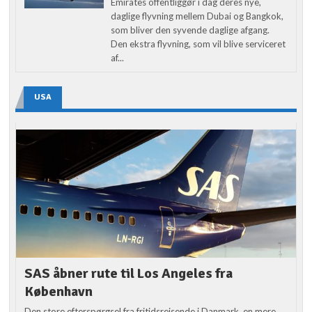
Emirates offentliggør i dag deres nye,
daglige flyvning mellem Dubai og Bangkok,
som bliver den syvende daglige afgang.
Den ekstra flyvning, som vil blive serviceret
af...
USA
SAS åbner rute til Los Angeles fra
København
Den store efterspørgsel fra fritidsrejsende i Danmark, en mere