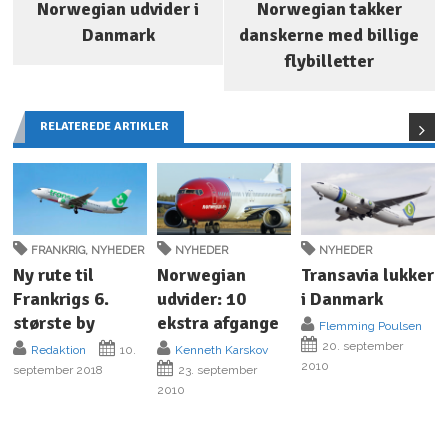
Norwegian udvider i
Norwegian takker
Danmark
danskerne med billige
flybilletter
RELATEREDE ARTIKLER
FRANKRIG
,
NYHEDER
NYHEDER
NYHEDER
Ny rute til
Norwegian
Transavia lukker
Frankrigs 6.
udvider: 10
i Danmark
største by
ekstra afgange
Flemming Poulsen
20. september
Redaktion
10.
Kenneth Karskov
2010
september 2018
23. september
2010