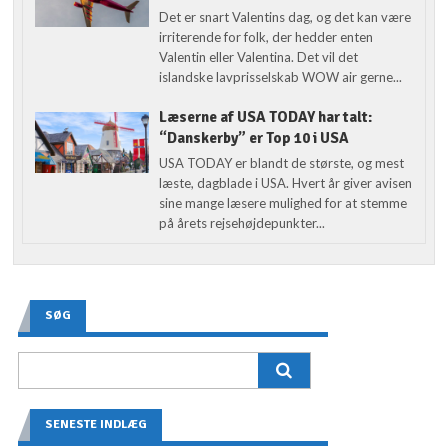
Det er snart Valentins dag, og det kan være
irriterende for folk, der hedder enten
Valentin eller Valentina. Det vil det
islandske lavprisselskab WOW air gerne...
Læserne af USA TODAY har talt:
“Danskerby” er Top 10 i USA
USA TODAY er blandt de største, og mest
læste, dagblade i USA. Hvert år giver avisen
sine mange læsere mulighed for at stemme
på årets rejsehøjdepunkter...
SØG
SENESTE INDLÆG