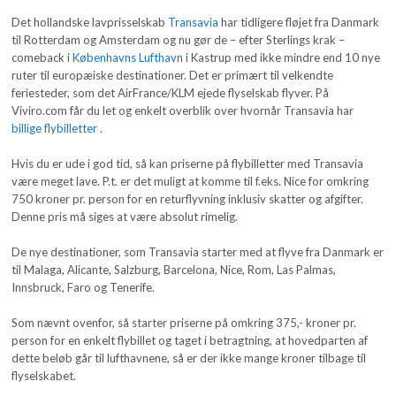
Det hollandske lavprisselskab
Transavia
har tidligere fløjet fra Danmark
til Rotterdam og Amsterdam og nu gør de – efter Sterlings krak –
comeback i
Københavns Lufthavn
i Kastrup med ikke mindre end 10 nye
ruter til europæiske destinationer. Det er primært til velkendte
feriesteder, som det AirFrance/KLM ejede flyselskab flyver. På
Viviro.com får du let og enkelt overblik over hvornår Transavia har
billige flybilletter
.
Hvis du er ude i god tid, så kan priserne på flybilletter med Transavia
være meget lave. P.t. er det muligt at komme til f.eks. Nice for omkring
750 kroner pr. person for en returflyvning inklusiv skatter og afgifter.
Denne pris må siges at være absolut rimelig.
De nye destinationer, som Transavia starter med at flyve fra Danmark er
til Malaga, Alicante, Salzburg, Barcelona, Nice, Rom, Las Palmas,
Innsbruck, Faro og Tenerife.
Som nævnt ovenfor, så starter priserne på omkring 375,- kroner pr.
person for en enkelt flybillet og taget i betragtning, at hovedparten af
dette beløb går til lufthavnene, så er der ikke mange kroner tilbage til
flyselskabet.