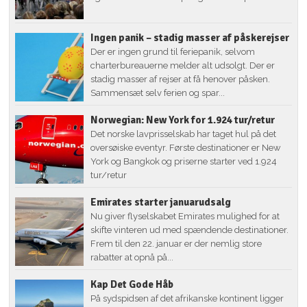
Ingen panik – stadig masser af påskerejser
Der er ingen grund til feriepanik, selvom
charterbureauerne melder alt udsolgt. Der er
stadig masser af rejser at få henover påsken.
Sammensæt selv ferien og spar...
Norwegian: New York for 1.924 tur/retur
Det norske lavprisselskab har taget hul på det
oversøiske eventyr. Første destinationer er New
York og Bangkok og priserne starter ved 1.924
tur/retur
Emirates starter januarudsalg
Nu giver flyselskabet Emirates mulighed for at
skifte vinteren ud med spændende destinationer.
Frem til den 22. januar er der nemlig store
rabatter at opnå på...
Kap Det Gode Håb
På sydspidsen af det afrikanske kontinent ligger