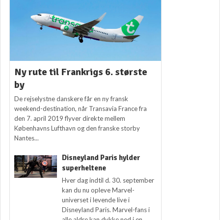
Ny rute til Frankrigs 6. største
by
De rejselystne danskere får en ny fransk
weekend-destination, når Transavia France fra
den 7. april 2019 flyver direkte mellem
Københavns Lufthavn og den franske storby
Nantes...
Disneyland Paris hylder
superheltene
Hver dag indtil d. 30. september
kan du nu opleve Marvel-
universet i levende live i
Disneyland Paris. Marvel-fans i
alle aldre kan dykke ned i en...