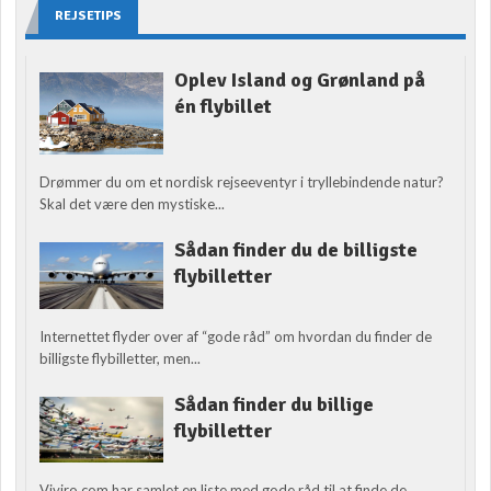
REJSETIPS
Oplev Island og Grønland på
én flybillet
Drømmer du om et nordisk rejseeventyr i tryllebindende natur?
Skal det være den mystiske...
Sådan finder du de billigste
flybilletter
Internettet flyder over af “gode råd” om hvordan du finder de
billigste flybilletter, men...
Sådan finder du billige
flybilletter
Viviro.com har samlet en liste med gode råd til at finde de