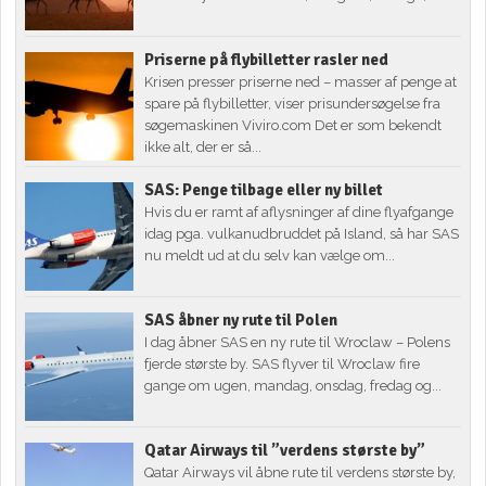
Priserne på flybilletter rasler ned
Krisen presser priserne ned – masser af penge at
spare på flybilletter, viser prisundersøgelse fra
søgemaskinen Viviro.com Det er som bekendt
ikke alt, der er så...
SAS: Penge tilbage eller ny billet
Hvis du er ramt af aflysninger af dine flyafgange
idag pga. vulkanudbruddet på Island, så har SAS
nu meldt ud at du selv kan vælge om...
SAS åbner ny rute til Polen
I dag åbner SAS en ny rute til Wroclaw – Polens
fjerde største by. SAS flyver til Wroclaw fire
gange om ugen, mandag, onsdag, fredag og...
Qatar Airways til ”verdens største by”
Qatar Airways vil åbne rute til verdens største by,