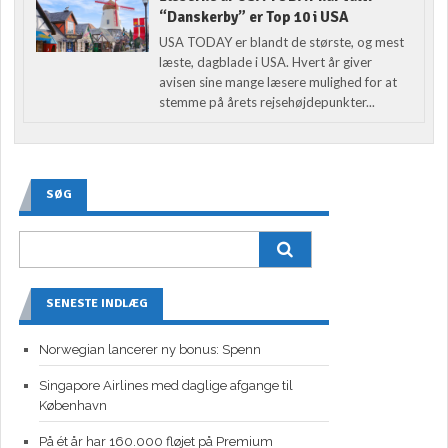
“Danskerby” er Top 10 i USA
USA TODAY er blandt de største, og mest
læste, dagblade i USA. Hvert år giver
avisen sine mange læsere mulighed for at
stemme på årets rejsehøjdepunkter...
SØG
SENESTE INDLÆG
Norwegian lancerer ny bonus: Spenn
Singapore Airlines med daglige afgange til
København
På ét år har 160.000 fløjet på Premium