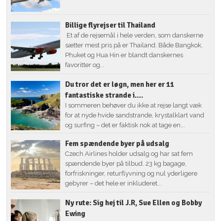
Billige flyrejser til Thailand
Et af de rejsemål i hele verden, som danskerne
sætter mest pris på er Thailand. Både Bangkok,
Phuket og Hua Hin er blandt danskernes
favoritter og...
Du tror det er løgn, men her er 11
fantastiske strande i….
I sommeren behøver du ikke at rejse langt væk
for at nyde hvide sandstrande, krystalklart vand
og surfing – det er faktisk nok at tage en...
Fem spændende byer på udsalg
Czech Airlines holder udsalg og har sat fem
spændende byer på tilbud. 23 kg bagage,
forfriskninger, returflyvning og nul yderligere
gebyrer – det hele er inkluderet...
Ny rute: Sig hej til J.R, Sue Ellen og Bobby
Ewing