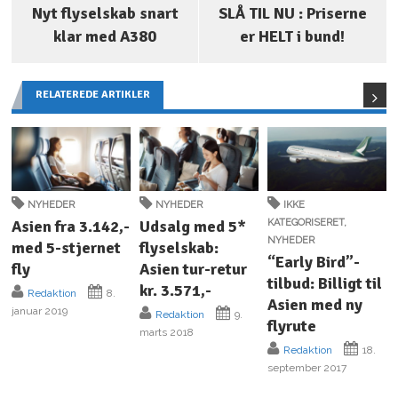
Nyt flyselskab snart
SLÅ TIL NU : Priserne
klar med A380
er HELT i bund!
RELATEREDE ARTIKLER
NYHEDER
NYHEDER
IKKE
Asien fra 3.142,-
Udsalg med 5*
KATEGORISERET
,
NYHEDER
med 5-stjernet
flyselskab:
“Early Bird”-
fly
Asien tur-retur
tilbud: Billigt til
kr. 3.571,-
Redaktion
8.
Asien med ny
januar 2019
Redaktion
9.
flyrute
marts 2018
Redaktion
18.
september 2017