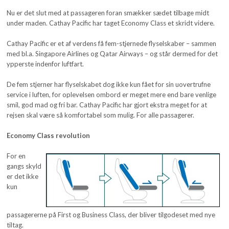
Nu er det slut med at passageren foran smækker sædet tilbage midt
under maden. Cathay Pacific har taget Economy Class et skridt videre.
Cathay Pacific er et af verdens få fem-stjernede flyselskaber – sammen
med bl.a. Singapore Airlines og Qatar Airways – og står dermed for det
ypperste indenfor luftfart.
De fem stjerner har flyselskabet dog ikke kun fået for sin uovertrufne
service i luften, for oplevelsen ombord er meget mere end bare venlige
smil, god mad og fri bar. Cathay Pacific har gjort ekstra meget for at
rejsen skal være så komfortabel som mulig. For alle passagerer.
Economy Class revolution
For en
gangs skyld
er det ikke
kun
passagererne på First og Business Class, der bliver tilgodeset med nye
tiltag.