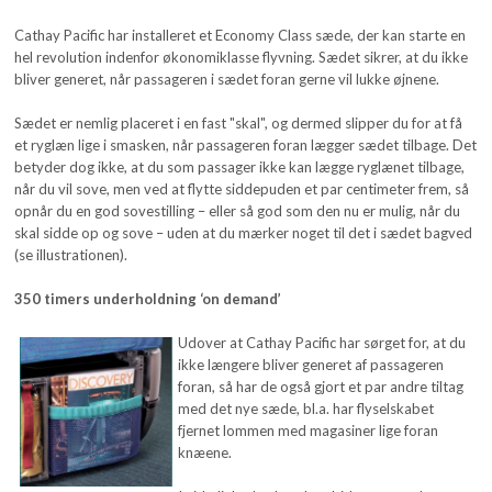
Cathay Pacific har installeret et Economy Class sæde, der kan starte en
hel revolution indenfor økonomiklasse flyvning. Sædet sikrer, at du ikke
bliver generet, når passageren i sædet foran gerne vil lukke øjnene.
Sædet er nemlig placeret i en fast "skal", og dermed slipper du for at få
et ryglæn lige i smasken, når passageren foran lægger sædet tilbage. Det
betyder dog ikke, at du som passager ikke kan lægge ryglænet tilbage,
når du vil sove, men ved at flytte siddepuden et par centimeter frem, så
opnår du en god sovestilling – eller så god som den nu er mulig, når du
skal sidde op og sove – uden at du mærker noget til det i sædet bagved
(se illustrationen).
350 timers underholdning ‘on demand’
Udover at Cathay Pacific har sørget for, at du
ikke længere bliver generet af passageren
foran, så har de også gjort et par andre tiltag
med det nye sæde, bl.a. har flyselskabet
fjernet lommen med magasiner lige foran
knæene.