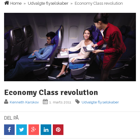
Home
»
Udvalgte flyselskaber
» Economy Class revolution
Economy Class revolution
Kenneth Karskov
1. marts 2011
Udvalgte flyselskaber
DEL PÅ