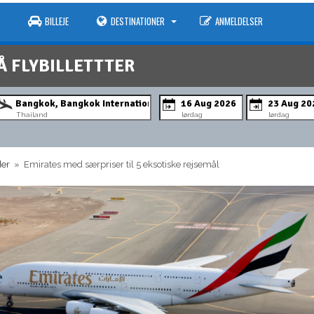
BILLEJE
DESTINATIONER
ANMELDELSER
Å FLYBILLETTTER
Thailand
lørdag
lørdag
der
» Emirates med særpriser til 5 eksotiske rejsemål