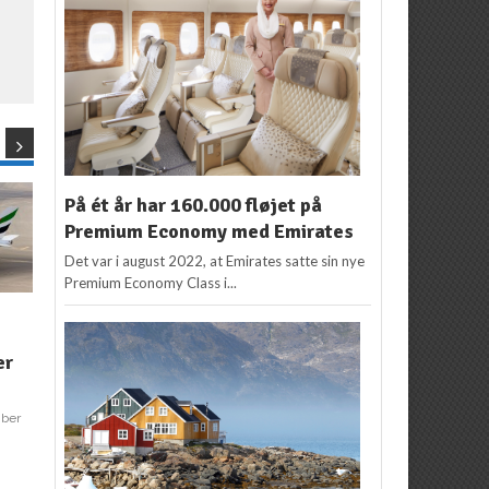
e
På ét år har 160.000 fløjet på
Premium Economy med Emirates
Det var i august 2022, at Emirates satte sin nye
Premium Economy Class i...
NYHEDER
NYHEDER
Emirates har verdens
Vi vil flyve non-stop til
er
bedste First Class
Thailand
Redaktion
13. april 2019
Redaktion
9. april 2019
2
mber