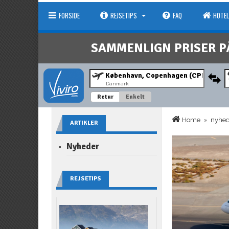
FORSIDE
REJSETIPS
FAQ
HOTEL
SAMMENLIGN PRISER P
Danmark
Retur
Enkelt
Home
»
nyhe
ARTIKLER
Nyheder
REJSETIPS