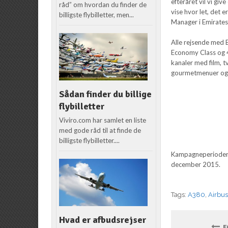
efteråret vil vi g
råd” om hvordan du finder de
vise hvor let, det 
billigste flybilletter, men...
Manager i Emirates
Alle rejsende med E
Economy Class og 4
kanaler med film, 
gourmetmenuer og v
Sådan finder du billige
flybilletter
Viviro.com har samlet en liste
med gode råd til at finde de
billigste flybilletter....
Kampagneperioden s
december 2015.
Tags:
A380
,
Airbu
Hvad er afbudsrejser
FO