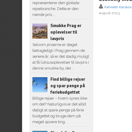
repræsenterer den globale
Kenneth Karskov
rejsebranche. Dette er den
august 2023
niende pris,...
Smukke Prag er
oplevelser til
lavpris
Selvom priserne er steget
betragteligt i Prag gennem de
senere år, så er det stadig muligt
at få luksusoplevelser til lavpris i
denne smukke by, der...
Find billige rejser
og spar penge på
feriebudgettet
Billige rejser – hvem synes ikke
om det? Naturligvis er det altid
dejligt at spare penge på ferie
budgettet og bruge dem på
meget sjovere ting...