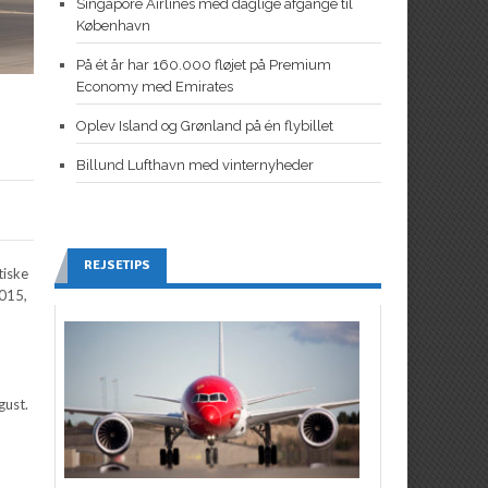
Singapore Airlines med daglige afgange til
København
På ét år har 160.000 fløjet på Premium
Economy med Emirates
l
Oplev Island og Grønland på én flybillet
Billund Lufthavn med vinternyheder
REJSETIPS
tiske
2015,
gust.