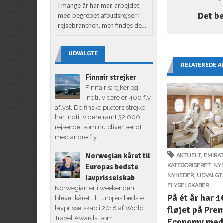
I mange år har man arbejdet
Det be
med begrebet afbudsrejser i
rejsebranchen, men findes de...
UDVALGTE
RELATEREDE A
Finnair strejker
Finnair strejker og
indtil videre er 400 fly
aflyst. De finske piloters strejke
har indtil videre ramt 32.000
rejsende, som nu bliver sendt
med andre fly...
Norwegian kåret til
AKTUELT
,
EMIRA
KATEGORISERET
,
NY
Europas bedste
NYHEDER
,
UDVALGT
lavprisselskab
FLYSELSKABER
Norwegian er i weekenden
På ét år har 
blevet kåret til Europas bedste
fløjet på Pr
lavprisselskab i 2018 af World
Travel Awards, som
Economy med