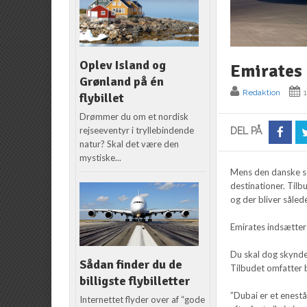
Oplev Island og
Emirates 
Grønland på én
Redaktion
flybillet
Drømmer du om et nordisk
rejseeventyr i tryllebindende
DEL PÅ
natur? Skal det være den
mystiske...
Mens den danske so
destinationer. Til
og der bliver såle
Emirates indsætte
Du skal dog skynde 
Sådan finder du de
Tilbudet omfatter bl
billigste flybilletter
”Dubai er et enestå
Internettet flyder over af “gode