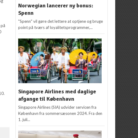
og
Norwegian lancerer ny bonus:
Spenn
"Spenn" vil gøre det lettere at optjene og bruge
g på
point på tværs af loyalitetsprogrammer,...
0
Singapore Airlines med daglige
10.
afgange til København
Singapore Airlines (SIA) udvider servicen fra
København fra sommersæsonen 2024. Fra den
1. juli...