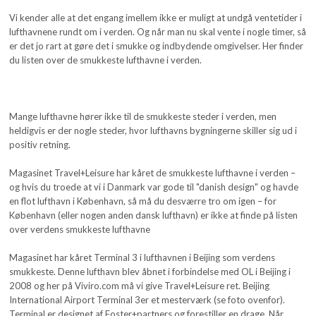
Vi kender alle at det engang imellem ikke er muligt at undgå ventetider i
lufthavnene rundt om i verden. Og når man nu skal vente i nogle timer, så
er det jo rart at gøre det i smukke og indbydende omgivelser. Her finder
du listen over de smukkeste lufthavne i verden.
Mange lufthavne hører ikke til de smukkeste steder i verden, men
heldigvis er der nogle steder, hvor lufthavns bygningerne skiller sig ud i
positiv retning.
Magasinet Travel+Leisure har kåret de smukkeste lufthavne i verden –
og hvis du troede at vi i Danmark var gode til "danish design" og havde
en flot lufthavn i København, så må du desværre tro om igen – for
København (eller nogen anden dansk lufthavn) er ikke at finde på listen
over verdens smukkeste lufthavne
Magasinet har kåret Terminal 3 i lufthavnen i Beijing som verdens
smukkeste. Denne lufthavn blev åbnet i forbindelse med OL i Beijing i
2008 og her på Viviro.com må vi give Travel+Leisure ret. Beijing
International Airport Terminal 3er et mesterværk (se foto ovenfor).
Terminal er designet af Foster+partners og forestiller en drage. Når