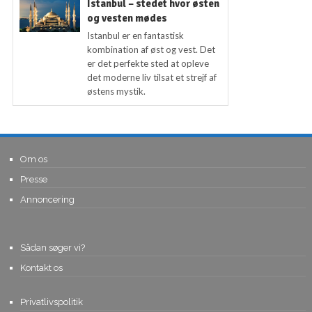
Istanbul – stedet hvor østen
og vesten mødes
Istanbul er en fantastisk
kombination af øst og vest. Det
er det perfekte sted at opleve
det moderne liv tilsat et strejf af
østens mystik.
Om os
Presse
Annoncering
Sådan søger vi?
Kontakt os
Privatlivspolitik