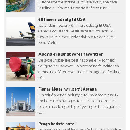
Europas fjerde største lavprisselskab, spanske
Vueling, vil fra marts næste år åbne rute...
48 timers udsalg til USA
Icelandair holder 48 timers udsalg til USA,
Canada og Island. Bestil senest d. 22. april kl.
12:00 og rejs med Icelandair via Reykjavik til
New York,...
Madrid er blandt vores favoritter
De sydeuropæiske destinationer er – som jeg
tidligere har skrevet – blandt mine favoritter på
denne tid af året, hvor man kan tage lidt forskud
på...
Finnar åbner ny rute til Astana
Finnair åbner en helt ny rute i sommeren 2017
mellem Helsinki og Astana i Kasakhstan. Det
bliver med to ugentlige flyvninger fra 20. juni til
11....
Prags bedste hotel
Mandarin-Oriental kæden står bag Prags bedste