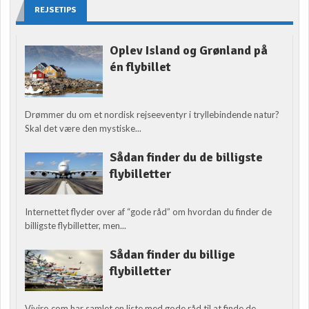
REJSETIPS
Oplev Island og Grønland på
én flybillet
Drømmer du om et nordisk rejseeventyr i tryllebindende natur?
Skal det være den mystiske...
Sådan finder du de billigste
flybilletter
Internettet flyder over af “gode råd” om hvordan du finder de
billigste flybilletter, men...
Sådan finder du billige
flybilletter
Viviro.com har samlet en liste med gode råd til at finde de