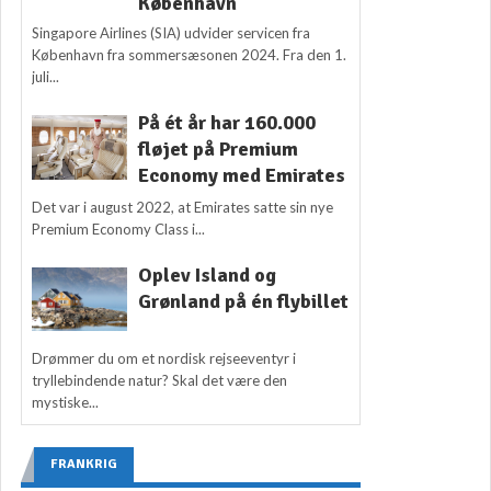
København
Singapore Airlines (SIA) udvider servicen fra
København fra sommersæsonen 2024. Fra den 1.
juli...
På ét år har 160.000
fløjet på Premium
Economy med Emirates
Det var i august 2022, at Emirates satte sin nye
Premium Economy Class i...
Oplev Island og
Grønland på én flybillet
Drømmer du om et nordisk rejseeventyr i
tryllebindende natur? Skal det være den
mystiske...
FRANKRIG