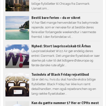
billige flybilletter til Chicago fra Danmark.
Uanset om...
Bestil bare ferien – du er sikret
Vi har fået mange henvendelser fra bekymrede
rejsende, som er nervøse for at bestille deres
ferie eller forlængede weekendtur i nærmeste
fremtid. I den forbindelse vil...
Nyhed: Stort lavprisselskab til Århus
Lavprisselskabet Wizz Air gør endelig deres
entré i Danmark. Det ungarske flyselskab er især
stærke på ruter til det tidligere Østeuropa og
første danske rute afgår...
Tusindvis af Black Friday rejsetilbud
Så er det nu, hvis du skal handle ekstra billige
flybilletter. Black Friday har ikke kun ramt
detailhandlen, men også rejsebranchen og en
lang række flyselskaber...
Kan du gætte nummer 1? Her er CPHs mest