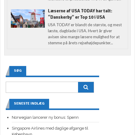
Læserne af USA TODAY har talt:
“Danskerby” er Top 10 i USA
USA TODAY er blandt de største, og mest
læste, dagblade i USA. Hvert år giver
avisen sine mange læsere mulighed for at
stemme på årets rejsehøjdepunkter...
SØG
SENESTE INDLÆG
Norwegian lancerer ny bonus: Spenn
Singapore Airlines med daglige afgange til
København