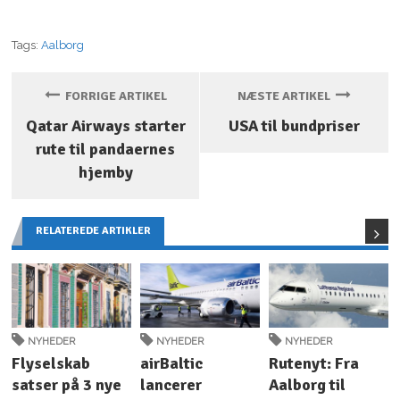
Tags:
Aalborg
FORRIGE ARTIKEL
NÆSTE ARTIKEL
Qatar Airways starter
USA til bundpriser
rute til pandaernes
hjemby
RELATEREDE ARTIKLER
NYHEDER
NYHEDER
NYHEDER
Flyselskab
airBaltic
Rutenyt: Fra
satser på 3 nye
lancerer
Aalborg til