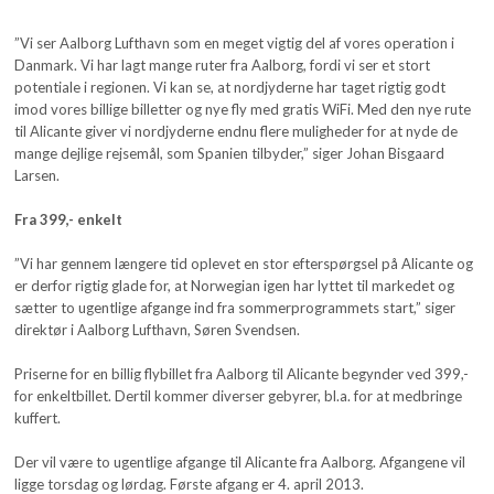
”Vi ser Aalborg Lufthavn som en meget vigtig del af vores operation i
Danmark. Vi har lagt mange ruter fra Aalborg, fordi vi ser et stort
potentiale i regionen. Vi kan se, at nordjyderne har taget rigtig godt
imod vores billige billetter og nye fly med gratis WiFi. Med den nye rute
til Alicante giver vi nordjyderne endnu flere muligheder for at nyde de
mange dejlige rejsemål, som Spanien tilbyder,” siger Johan Bisgaard
Larsen.
Fra 399,- enkelt
”Vi har gennem længere tid oplevet en stor efterspørgsel på Alicante og
er derfor rigtig glade for, at Norwegian igen har lyttet til markedet og
sætter to ugentlige afgange ind fra sommerprogrammets start,” siger
direktør i Aalborg Lufthavn, Søren Svendsen.
Priserne for en billig flybillet fra Aalborg til Alicante begynder ved 399,-
for enkeltbillet. Dertil kommer diverser gebyrer, bl.a. for at medbringe
kuffert.
Der vil være to ugentlige afgange til Alicante fra Aalborg. Afgangene vil
ligge torsdag og lørdag. Første afgang er 4. april 2013.