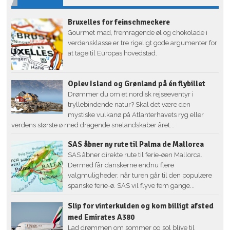
Bruxelles for feinschmeckere
Gourmet mad, fremragende øl og chokolade i
verdensklasse er tre rigeligt gode argumenter for
at tage til Europas hovedstad.
Oplev Island og Grønland på én flybillet
Drømmer du om et nordisk rejseeventyr i
tryllebindende natur? Skal det være den
mystiske vulkanø på Atlanterhavets ryg eller
verdens største ø med dragende snelandskaber året...
SAS åbner ny rute til Palma de Mallorca
SAS åbner direkte rute til ferie-øen Mallorca.
Dermed får danskerne endnu flere
valgmuligheder, når turen går til den populære
spanske ferie-ø. SAS vil flyve fem gange...
Slip for vinterkulden og kom billigt afsted
med Emirates A380
Lad drømmen om sommer og sol blive til