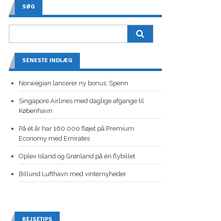
SØG
SENESTE INDLÆG
Norwegian lancerer ny bonus: Spenn
Singapore Airlines med daglige afgange til
København
På ét år har 160.000 fløjet på Premium
Economy med Emirates
Oplev Island og Grønland på én flybillet
Billund Lufthavn med vinternyheder
REJSETIPS