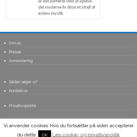
er det perfekte sted at opleve
det moderne liv tilsat et strejf af
østens mystik.
Om os
Presse
Annoncering
Sådan søger vi?
Kontakt os
Privatlivspolitik
Vi anvender cookies. Hvis du fortsætter på siden accepterer
© Copyright 2015, Viviro.com ApS
- Alle rettigheder forbeholdes. Vi
tager forbehold for fejlagtige priser.
du dette.
Læs cookie- og privatlivspolitik
OK