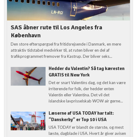
SAS åbner rute til Los Angeles fra
København
Den store efterspørgsel fra fritidsrejsende i Danmark, en mere
attraktiv tidstabel medvirker til, at ruten bliver en del af
trafikprogrammet fremover fra Kastrup. Der bliver seks...
Hedder du Valentin? Så tag kæresten
GRATIS til New York
Det er snart Valentins dag, og det kan være
irriterende for folk, der hedder enten
Valentin eller Valentina. Det vil det
islandske lavprisselskab WOW air gerne...
Læserne af USA TODAY har talt:
“Danskerby” er Top 10 i USA
USA TODAY er blandt de største, og mest
læste, dagblade i USA. Hvert år giver avisen