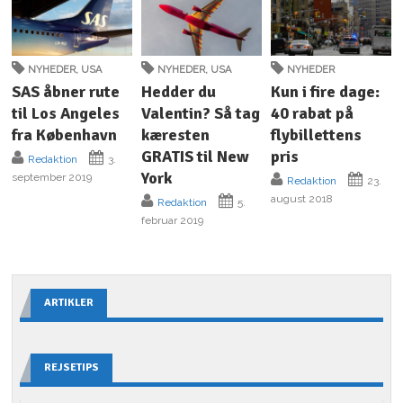
NYHEDER
,
USA
NYHEDER
,
USA
NYHEDER
SAS åbner rute
Hedder du
Kun i fire dage:
til Los Angeles
Valentin? Så tag
40 rabat på
fra København
kæresten
flybillettens
GRATIS til New
pris
Redaktion
3.
York
september 2019
Redaktion
23.
august 2018
Redaktion
5.
februar 2019
ARTIKLER
REJSETIPS