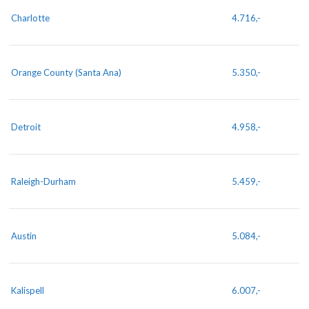
Charlotte
4.716,-
Orange County (Santa Ana)
5.350,-
Detroit
4.958,-
Raleigh-Durham
5.459,-
Austin
5.084,-
Kalispell
6.007,-