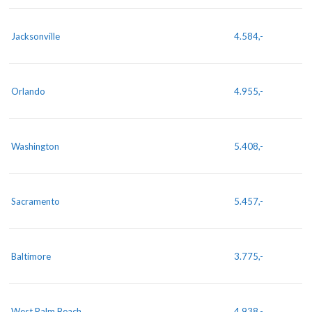
Jacksonville
4.584,-
Orlando
4.955,-
Washington
5.408,-
Sacramento
5.457,-
Baltimore
3.775,-
West Palm Beach
4.938,-