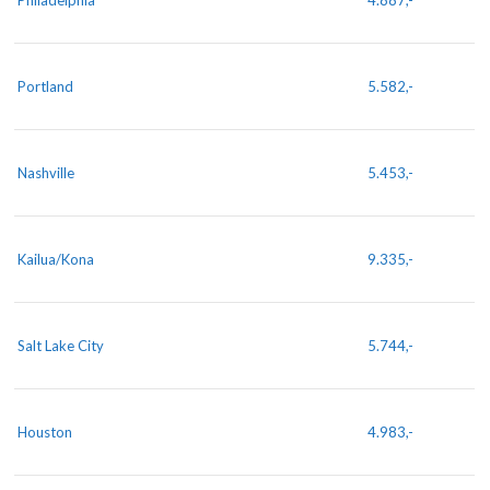
Philadelphia
4.887,-
Portland
5.582,-
Nashville
5.453,-
Kailua/Kona
9.335,-
Salt Lake City
5.744,-
Houston
4.983,-