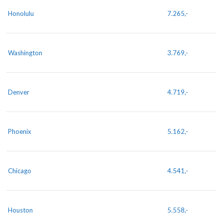
Honolulu
7.265,-
Washington
3.769,-
Denver
4.719,-
Phoenix
5.162,-
Chicago
4.541,-
Houston
5.558,-