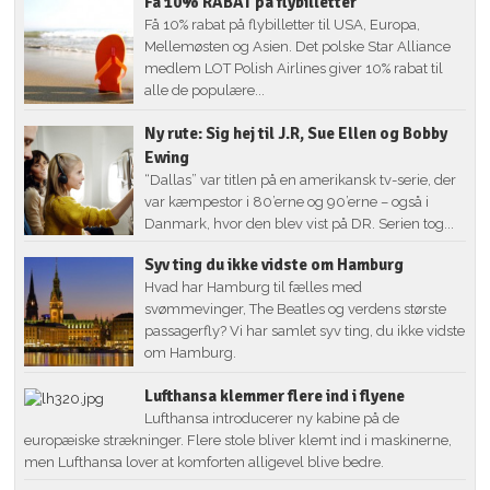
Få 10% RABAT på flybilletter
Få 10% rabat på flybilletter til USA, Europa,
Mellemøsten og Asien. Det polske Star Alliance
medlem LOT Polish Airlines giver 10% rabat til
alle de populære...
Ny rute: Sig hej til J.R, Sue Ellen og Bobby
Ewing
“Dallas” var titlen på en amerikansk tv-serie, der
var kæmpestor i 80’erne og 90’erne – også i
Danmark, hvor den blev vist på DR. Serien tog...
Syv ting du ikke vidste om Hamburg
Hvad har Hamburg til fælles med
svømmevinger, The Beatles og verdens største
passagerfly? Vi har samlet syv ting, du ikke vidste
om Hamburg.
Lufthansa klemmer flere ind i flyene
Lufthansa introducerer ny kabine på de
europæiske strækninger. Flere stole bliver klemt ind i maskinerne,
men Lufthansa lover at komforten alligevel blive bedre.