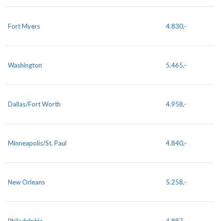
Fort Myers
4.830,-
Washington
5.465,-
Dallas/Fort Worth
4.958,-
Minneapolis/St. Paul
4.840,-
New Orleans
5.258,-