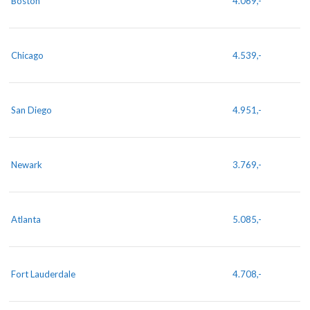
Boston
4.069,-
Chicago
4.539,-
San Diego
4.951,-
Newark
3.769,-
Atlanta
5.085,-
Fort Lauderdale
4.708,-