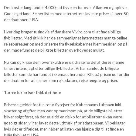
Det koster langt under 4.000,- at flyve en tur over Atlanten og opleve
Guds eget land. Se her listen med internettets laveste priser til over 50
destinationer i USA.
Hver dag bruger tusindvis af danskere Viviro.com til at finde billige
flybilletter. Med ét klik har de sammenlignet internettets mange online
rejsebureauer og med priserne fra flyselskabernes hjemmesider, og på
den måde fundet de biligste billetter overhovedet muligt.
Nu kan du kigge dem over skuldrene og drage fordel af deres mange
timers intens jagt efter billige flybilletter. Vi har samlet de billigste
billetter som de har fundet i skemaet herunder. Klik på prisen ud for din
destination for at se mere om rejsedatoer, rejselængde og priser.
Tur-retur priser inkl. det hele
Priserne gælder for tur-retur flyrejser fra Københavns Lufthavn inkl.
skatter og afgifter, men vær opmærksom på, at de billigste billetter
bliver solgt først, så der er altid en risiko for at billetterne kan være
udsolgt siden vi har lavet dette udtræk af prisdatabasen. Vi beklager
hvis det er tilfældet, men håber at listen kan hjælpe dig til at finde en
billig flybillet til USA.