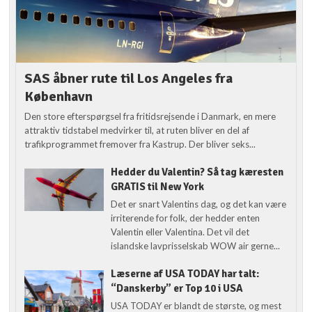
SAS åbner rute til Los Angeles fra
København
Den store efterspørgsel fra fritidsrejsende i Danmark, en mere
attraktiv tidstabel medvirker til, at ruten bliver en del af
trafikprogrammet fremover fra Kastrup. Der bliver seks...
Hedder du Valentin? Så tag kæresten
GRATIS til New York
Det er snart Valentins dag, og det kan være
irriterende for folk, der hedder enten
Valentin eller Valentina. Det vil det
islandske lavprisselskab WOW air gerne...
Læserne af USA TODAY har talt:
“Danskerby” er Top 10 i USA
USA TODAY er blandt de største, og mest