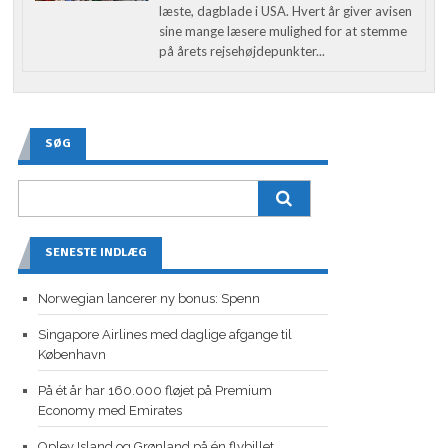
læste, dagblade i USA. Hvert år giver avisen
sine mange læsere mulighed for at stemme
på årets rejsehøjdepunkter...
SØG
SENESTE INDLÆG
Norwegian lancerer ny bonus: Spenn
Singapore Airlines med daglige afgange til
København
På ét år har 160.000 fløjet på Premium
Economy med Emirates
Oplev Island og Grønland på én flybillet