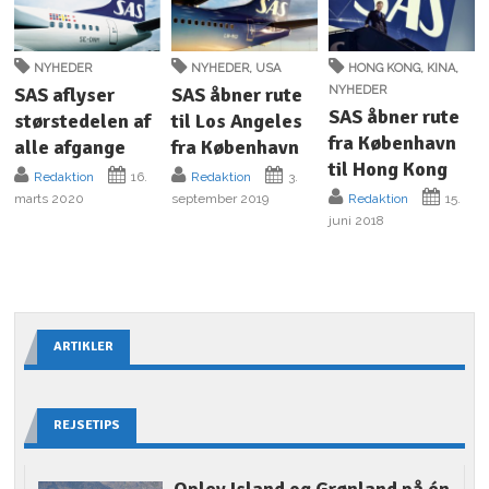
NYHEDER
NYHEDER
,
USA
HONG KONG
,
KINA
,
SAS aflyser
SAS åbner rute
NYHEDER
SAS åbner rute
størstedelen af
til Los Angeles
fra København
alle afgange
fra København
til Hong Kong
Redaktion
16.
Redaktion
3.
marts 2020
september 2019
Redaktion
15.
juni 2018
ARTIKLER
REJSETIPS
Oplev Island og Grønland på én