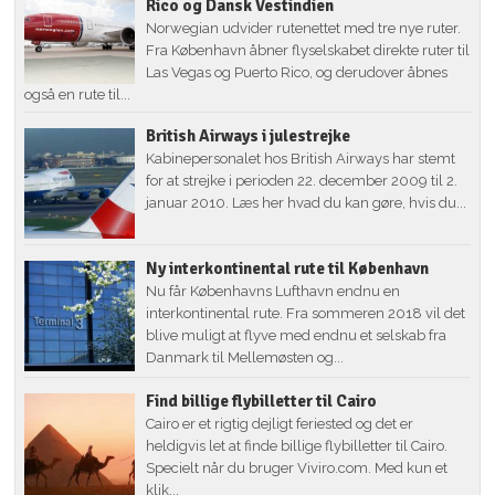
Rico og Dansk Vestindien
Norwegian udvider rutenettet med tre nye ruter.
Fra København åbner flyselskabet direkte ruter til
Las Vegas og Puerto Rico, og derudover åbnes
også en rute til...
British Airways i julestrejke
Kabinepersonalet hos British Airways har stemt
for at strejke i perioden 22. december 2009 til 2.
januar 2010. Læs her hvad du kan gøre, hvis du...
Ny interkontinental rute til København
Nu får Københavns Lufthavn endnu en
interkontinental rute. Fra sommeren 2018 vil det
blive muligt at flyve med endnu et selskab fra
Danmark til Mellemøsten og...
Find billige flybilletter til Cairo
Cairo er et rigtig dejligt feriested og det er
heldigvis let at finde billige flybilletter til Cairo.
Specielt når du bruger Viviro.com. Med kun et
klik...