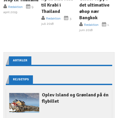
til Krabi i
det ultimative
Redaktion
9.
Thailand
øhop nær
april 2019
Bangkok
Redaktion
3.
juli 2018
Redaktion
1.
juni 2018
ARTIKLER
REJSETIPS
Oplev Island og Grønland på én
flybillet