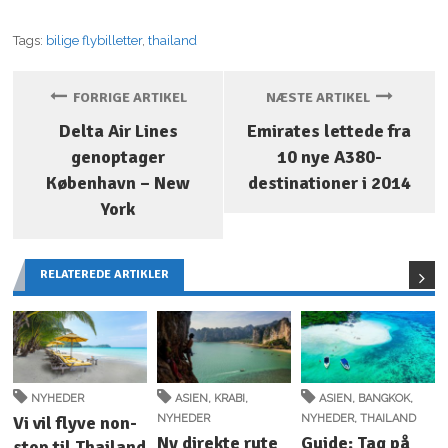
Tags:
bilige flybilletter
,
thailand
FORRIGE ARTIKEL
NÆSTE ARTIKEL
Delta Air Lines
Emirates lettede fra
genoptager
10 nye A380-
København – New
destinationer i 2014
York
RELATEREDE ARTIKLER
NYHEDER
ASIEN
,
KRABI
,
ASIEN
,
BANGKOK
,
Vi vil flyve non-
NYHEDER
NYHEDER
,
THAILAND
Ny direkte rute
Guide: Tag på
stop til Thailand