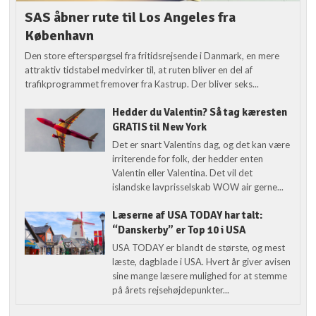
SAS åbner rute til Los Angeles fra
København
Den store efterspørgsel fra fritidsrejsende i Danmark, en mere
attraktiv tidstabel medvirker til, at ruten bliver en del af
trafikprogrammet fremover fra Kastrup. Der bliver seks...
Hedder du Valentin? Så tag kæresten
GRATIS til New York
Det er snart Valentins dag, og det kan være
irriterende for folk, der hedder enten
Valentin eller Valentina. Det vil det
islandske lavprisselskab WOW air gerne...
Læserne af USA TODAY har talt:
“Danskerby” er Top 10 i USA
USA TODAY er blandt de største, og mest
læste, dagblade i USA. Hvert år giver avisen
sine mange læsere mulighed for at stemme
på årets rejsehøjdepunkter...