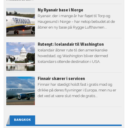
Ny Ryanair base i Norge
Ryanair, der i mange år har fløjet til Torp og
Haugesund i Norge – har netop bebudet at de
åbner en ny base på Rygge Lufthavnen...
Rutenyt: Icelandair til Washington
Icelandair åbner rute til den amerikanske
hovedstad, og Washington bliver dermed
Icelandairs ottende destination i USA.
Finnair skærer i servicen
Finnair har stædigt holdt fast i gratis mad og
drikke på deres flyvninger i Europa, men nu er
det ved at være slut med de gratis...
BANGKOK