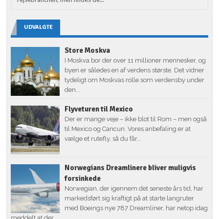
UDVALGTE
Store Moskva
I Moskva bor der over 11 millioner mennesker, og
byen er således en af verdens største. Det vidner
tydeligt om Moskvas rolle som verdensby under
den...
Flyveturen til Mexico
Der er mange veje – ikke blot til Rom – men også
til Mexico og Cancun. Vores anbefaling er at
vælge et rutefly, så du får...
Norwegians Dreamlinere bliver muligvis
forsinkede
Norwegian, der igennem det seneste års tid, har
markedsført sig kraftigt på at starte langruter
med Boeings nye 787 Dreamliner, har netop idag
meddelt at der...