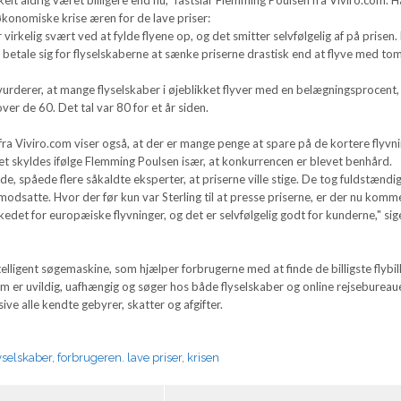
økonomiske krise æren for de lave priser:
 virkelig svært ved at fylde flyene op, og det smitter selvfølgelig af på prisen.
 betale sig for flyselskaberne at sænke priserne drastisk end at flyve med t
urderer, at mange flyselskaber i øjeblikket flyver med en belægningsprocent
over de 60. Det tal var 80 for et år siden.
ra Viviro.com viser også, at der er mange penge at spare på de kortere flyvn
et skyldes ifølge Flemming Poulsen især, at konkurrencen er blevet benhård.
e, spåede flere såkaldte eksperter, at priserne ville stige. De tog fuldstændig 
 modsatte. Hvor der før kun var Sterling til at presse priserne, er der nu komm
kedet for europæiske flyvninger, og det er selvfølgelig godt for kunderne," sig
telligent søgemaskine, som hjælper forbrugerne med at finde de billigste flybil
om er uvildig, uafhængig og søger hos både flyselskaber og online rejsebureaue
sive alle kendte gebyrer, skatter og afgifter.
yselskaber
,
forbrugeren. lave priser
,
krisen