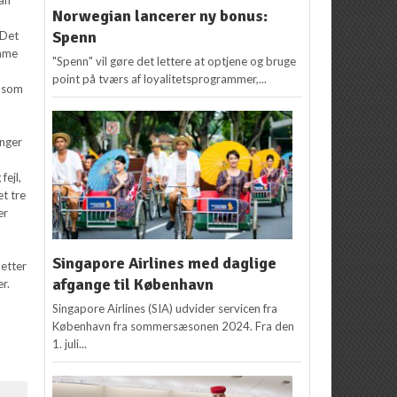
Norwegian lancerer ny bonus:
Spenn
 Det
omme
"Spenn" vil gøre det lettere at optjene og bruge
point på tværs af loyalitetsprogrammer,...
, som
inger
fejl,
et tre
er
Singapore Airlines med daglige
letter
afgange til København
r.
Singapore Airlines (SIA) udvider servicen fra
København fra sommersæsonen 2024. Fra den
1. juli...