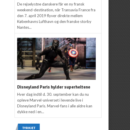
De rejselystne danskere får en ny fransk
weekend-destination, når Transavia France fra
den 7. april 2019 flyver direkte mellem
Københavns Lufthavn og den franske storby
Nantes...
Disneyland Paris hylder superheltene
Hver dag indtil d. 30. september kan du nu
opleve Marvel-universet i levende live i
Disneyland Paris. Marvel-fans i alle aldre kan
dykke ned i en...
TYRKIET