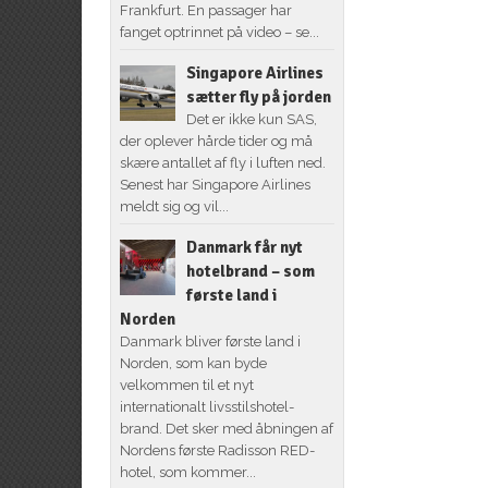
Frankfurt. En passager har
fanget optrinnet på video – se...
Singapore Airlines
sætter fly på jorden
Det er ikke kun SAS,
der oplever hårde tider og må
skære antallet af fly i luften ned.
Senest har Singapore Airlines
meldt sig og vil...
Danmark får nyt
hotelbrand – som
første land i
Norden
Danmark bliver første land i
Norden, som kan byde
velkommen til et nyt
internationalt livsstilshotel-
brand. Det sker med åbningen af
Nordens første Radisson RED-
hotel, som kommer...