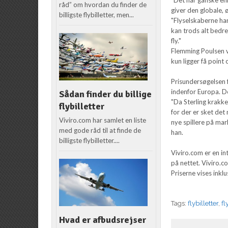
råd” om hvordan du finder de
giver den globale, 
billigste flybilletter, men...
"Flyselskaberne har
kan trods alt bedre
fly."
Flemming Poulsen v
kun ligger få point 
Prisundersøgelsen f
indenfor Europa. D
Sådan finder du billige
"Da Sterling krakked
flybilletter
for der er sket det
Viviro.com har samlet en liste
nye spillere på mar
med gode råd til at finde de
han.
billigste flybilletter....
Viviro.com er en in
på nettet. Viviro.c
Priserne vises inklu
Tags:
flybilletter
,
fl
Hvad er afbudsrejser