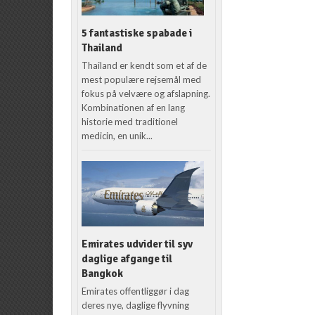
5 fantastiske spabade i
Thailand
Thailand er kendt som et af de
mest populære rejsemål med
fokus på velvære og afslapning.
Kombinationen af en lang
historie med traditionel
medicin, en unik...
Emirates udvider til syv
daglige afgange til
Bangkok
Emirates offentliggør i dag
deres nye, daglige flyvning