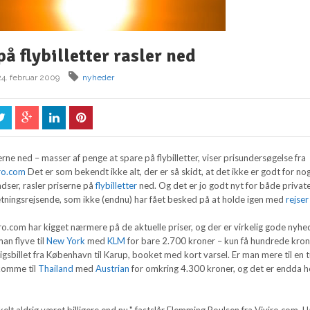
på flybilletter rasler ned
24. februar 2009
nyheder
erne ned – masser af penge at spare på flybilletter, viser prisundersøgelse fra
ro.com
Det er som bekendt ikke alt, der er så skidt, at det ikke er godt for no
dser, rasler priserne på
flybilletter
ned. Og det er jo godt nyt for både privat
etningsrejsende, som ikke (endnu) har fået besked på at holde igen med
rejser
o.com har kigget nærmere på de aktuelle priser, og der er virkelig gode nyhe
an flyve til
New York
med
KLM
for bare 2.700 kroner – kun få hundrede kro
gsbillet fra København til Karup, booket med kort varsel. Er man mere til en t
komme til
Thailand
med
Austrian
for omkring 4.300 kroner, og det er endda h
elt aldrig været billigere end nu," fastslår Flemming Poulsen fra Viviro.com. 