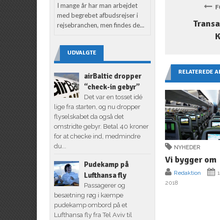
I mange år har man arbejdet
FO
med begrebet afbudsrejser i
Transa
rejsebranchen, men findes de...
UDVALGTE
RELATEREDE A
airBaltic dropper
“check-in gebyr”
Det var en tosset idé
lige fra starten, og nu dropper
flyselskabet da også det
omstridte gebyr. Betal 40 kroner
for at checke ind, medmindre
du...
NYHEDER
Vi bygger om
Pudekamp på
Redaktion
1
Lufthansa fly
2018
Passagerer og
besætning røg i kæmpe
pudekamp ombord på et
Lufthansa fly fra Tel Aviv til