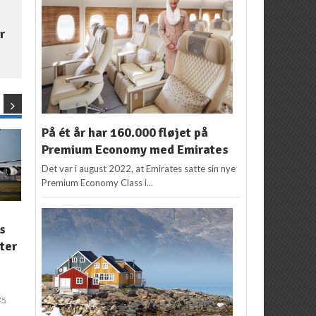
r
På ét år har 160.000 fløjet på
Premium Economy med Emirates
Det var i august 2022, at Emirates satte sin nye
Premium Economy Class i...
NYHEDER
NYHEDER
s
Tusindvis af Black
Ny SAS kampagne i
R
tter
Friday rejsetilbud
dag: 1 mio. flybilletter
b
på tilbud
Redaktion
25. november
2016
Flemming Poulsen
4. april
m
2016
5.