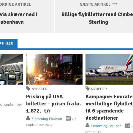
RRIGE ARTIKEL
NÆSTE ARTIKEL
via skærer ned i
Billige flybilletter med Cimbe
København
Sterling
RTIKLER
NYHEDER
NYHEDER
Priskrig på USA
Kampagne: Emirate
billetter – priser fra kr.
med billige flybille
0. september
1.872,- t/r
til 6 spændende
destinationer
Flemming Poulsen
27.
september 2017
Flemming Poulsen
2
april 2017