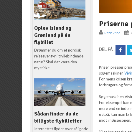
Priserne 
Oplev Island og
Redaktion
Grønland på én
flybillet
DEL PÅ
Drømmer du om et nordisk
rejseeventyr i tryllebindende
natur? Skal det være den
Krisen presser pris
mystiske...
søgemaskinen
Vivi
For mens krisen kra
forbrugere og forr
Søgemaskinen Vivir
For eksempel kan m
mere end en indenri
Sådan finder du de
østpå, kan man fx 
billigste flybilletter
midt i højsæsonen.
Internettet flyder over af “gode
"Det har ganske enk