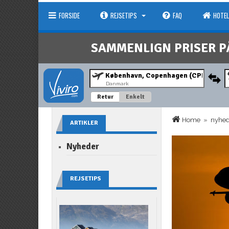
FORSIDE
REJSETIPS
FAQ
HOTEL
SAMMENLIGN PRISER P
Danmark
Retur
Enkelt
Home
»
nyhe
ARTIKLER
Nyheder
REJSETIPS