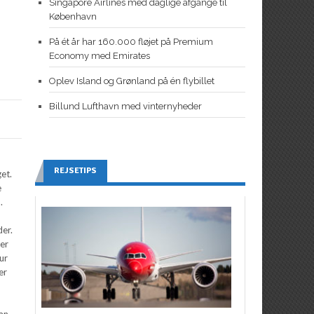
Singapore Airlines med daglige afgange til
København
På ét år har 160.000 fløjet på Premium
Economy med Emirates
Oplev Island og Grønland på én flybillet
Billund Lufthavn med vinternyheder
REJSETIPS
get.
e
.
der.
ner
ur
er
Han