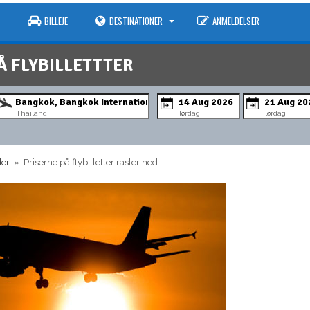
BILLEJE
DESTINATIONER
ANMELDELSER
Å FLYBILLETTTER
Thailand
lørdag
lørdag
der
» Priserne på flybilletter rasler ned