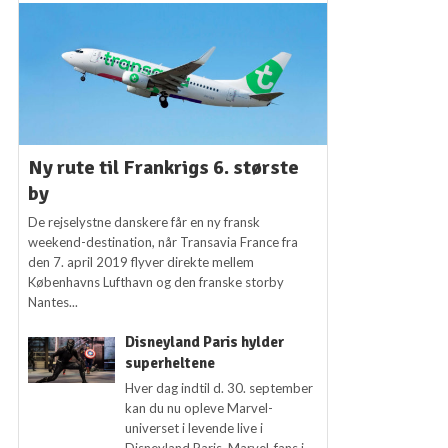
Ny rute til Frankrigs 6. største
by
De rejselystne danskere får en ny fransk
weekend-destination, når Transavia France fra
den 7. april 2019 flyver direkte mellem
Københavns Lufthavn og den franske storby
Nantes...
Disneyland Paris hylder
superheltene
Hver dag indtil d. 30. september
kan du nu opleve Marvel-
universet i levende live i
Disneyland Paris. Marvel-fans i