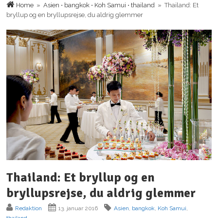
Home
»
Asien
•
bangkok
•
Koh Samui
•
thailand
» Thailand: Et
bryllup og en bryllupsrejse, du aldrig glemmer
Thailand: Et bryllup og en
bryllupsrejse, du aldrig glemmer
Redaktion
13. januar 2016
Asien
,
bangkok
,
Koh Samui
,