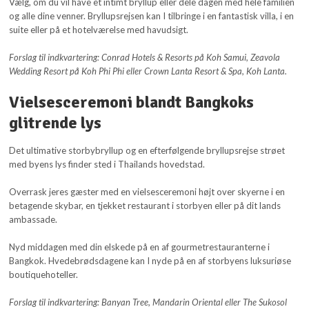
Vælg, om du vil have et intimt bryllup eller dele dagen med hele familien
og alle dine venner. Bryllupsrejsen kan I tilbringe i en fantastisk villa, i en
suite eller på et hotelværelse med havudsigt.
Forslag til indkvartering: Conrad Hotels & Resorts på Koh Samui, Zeavola
Wedding Resort på Koh Phi Phi eller Crown Lanta Resort & Spa, Koh Lanta.
Vielsesceremoni blandt Bangkoks
glitrende lys
Det ultimative storbybryllup og en efterfølgende bryllupsrejse strøet
med byens lys finder sted i Thailands hovedstad.
Overrask jeres gæster med en vielsesceremoni højt over skyerne i en
betagende skybar, en tjekket restaurant i storbyen eller på dit lands
ambassade.
Nyd middagen med din elskede på en af gourmetrestauranterne i
Bangkok. Hvedebrødsdagene kan I nyde på en af storbyens luksuriøse
boutiquehoteller.
Forslag til indkvartering: Banyan Tree, Mandarin Oriental eller The Sukosol