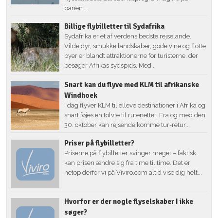
banen...
Billige flybilletter til Sydafrika
Sydafrika er et af verdens bedste rejselande.
Vilde dyr, smukke landskaber, gode vine og flotte
byer er blandt attraktionerne for turisterne, der
besøger Afrikas sydspids. Med...
Snart kan du flyve med KLM til afrikanske
Windhoek
I dag flyver KLM til elleve destinationer i Afrika og
snart føjes en tolvte til rutenettet. Fra og med den
30. oktober kan rejsende komme tur-retur...
Priser på flybilletter?
Priserne på flybilletter svinger meget – faktisk
kan prisen ændre sig fra time til time. Det er
netop derfor vi på Viviro.com altid vise dig helt...
Hvorfor er der nogle flyselskaber I ikke
søger?