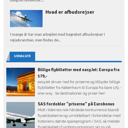
Hvad er afbudsrejser
I mange år har man arbejdet med begrebet afbudsrejser i
rejsebranchen, men findes de...
UDVALGTE
Billige flybilletter med easyJet: Europa fra
179,-
easyJet skruer ned for priserne og tilbyder billige
flybilletter fra København til Europa fra bare 179,-
one-way. Se destinationer og priser her!
SAS fordobler “priserne” på Eurobonus
Midt i tidernes nok hårdeste konkurrence blandt
flyselskaberne og umiddelbart i forbindelse med
historiens største spareprogram i SAS, så melder
flyselskabets Eurobonusprogram sig nu på