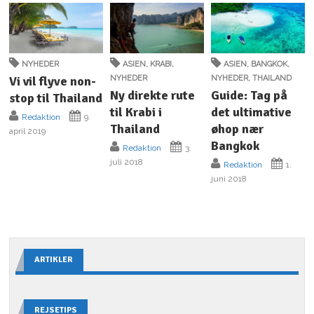
NYHEDER
ASIEN
,
KRABI
,
ASIEN
,
BANGKOK
,
Vi vil flyve non-
NYHEDER
NYHEDER
,
THAILAND
Ny direkte rute
Guide: Tag på
stop til Thailand
til Krabi i
det ultimative
Redaktion
9.
Thailand
øhop nær
april 2019
Bangkok
Redaktion
3.
juli 2018
Redaktion
1.
juni 2018
ARTIKLER
REJSETIPS