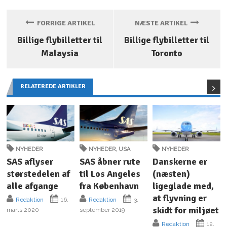
FORRIGE ARTIKEL
NÆSTE ARTIKEL
Billige flybilletter til
Billige flybilletter til
Malaysia
Toronto
RELATEREDE ARTIKLER
NYHEDER
NYHEDER
,
USA
NYHEDER
SAS aflyser
SAS åbner rute
Danskerne er
størstedelen af
til Los Angeles
(næsten)
alle afgange
fra København
ligeglade med,
at flyvning er
Redaktion
16.
Redaktion
3.
skidt for miljøet
marts 2020
september 2019
Redaktion
12.