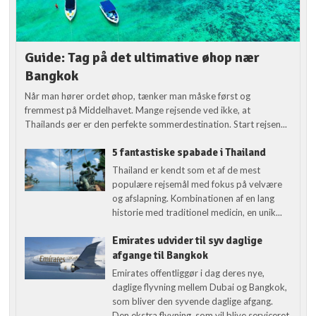
Guide: Tag på det ultimative øhop nær
Bangkok
Når man hører ordet øhop, tænker man måske først og
fremmest på Middelhavet. Mange rejsende ved ikke, at
Thailands øer er den perfekte sommerdestination. Start rejsen...
5 fantastiske spabade i Thailand
Thailand er kendt som et af de mest
populære rejsemål med fokus på velvære
og afslapning. Kombinationen af en lang
historie med traditionel medicin, en unik...
Emirates udvider til syv daglige
afgange til Bangkok
Emirates offentliggør i dag deres nye,
daglige flyvning mellem Dubai og Bangkok,
som bliver den syvende daglige afgang.
Den ekstra flyvning, som vil blive serviceret