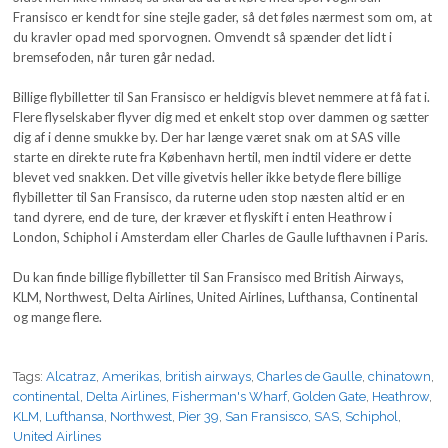
Fransisco er kendt for sine stejle gader, så det føles nærmest som om, at
du kravler opad med sporvognen. Omvendt så spænder det lidt i
bremsefoden, når turen går nedad.
Billige flybilletter til San Fransisco er heldigvis blevet nemmere at få fat i.
Flere flyselskaber flyver dig med et enkelt stop over dammen og sætter
dig af i denne smukke by. Der har længe været snak om at SAS ville
starte en direkte rute fra København hertil, men indtil videre er dette
blevet ved snakken. Det ville givetvis heller ikke betyde flere billige
flybilletter til San Fransisco, da ruterne uden stop næsten altid er en
tand dyrere, end de ture, der kræver et flyskift i enten Heathrow i
London, Schiphol i Amsterdam eller Charles de Gaulle lufthavnen i Paris.
Du kan finde billige flybilletter til San Fransisco med British Airways,
KLM, Northwest, Delta Airlines, United Airlines, Lufthansa, Continental
og mange flere.
Tags:
Alcatraz
,
Amerikas
,
british airways
,
Charles de Gaulle
,
chinatown
,
continental
,
Delta Airlines
,
Fisherman's Wharf
,
Golden Gate
,
Heathrow
,
KLM
,
Lufthansa
,
Northwest
,
Pier 39
,
San Fransisco
,
SAS
,
Schiphol
,
United Airlines