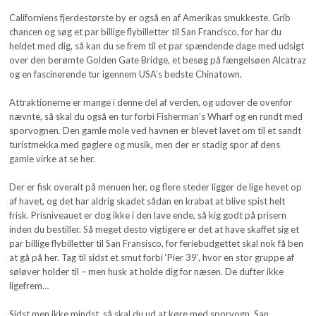
Californiens fjerdestørste by er også en af Amerikas smukkeste. Grib
chancen og søg et par billige flybilletter til San Francisco, for har du
heldet med dig, så kan du se frem til et par spændende dage med udsigt
over den berømte Golden Gate Bridge, et besøg på fængelsøen Alcatraz
og en fascinerende tur igennem USA’s bedste Chinatown.
Attraktionerne er mange i denne del af verden, og udover de ovenfor
nævnte, så skal du også en tur forbi Fisherman’s Wharf og en rundt med
sporvognen. Den gamle mole ved havnen er blevet lavet om til et sandt
turistmekka med gøglere og musik, men der er stadig spor af dens
gamle virke at se her.
Der er fisk overalt på menuen her, og flere steder ligger de lige hevet op
af havet, og det har aldrig skadet sådan en krabat at blive spist helt
frisk. Prisniveauet er dog ikke i den lave ende, så kig godt på prisern
inden du bestiller. Så meget desto vigtigere er det at have skaffet sig et
par billige flybilletter til San Fransisco, for feriebudgettet skal nok få ben
at gå på her. Tag til sidst et smut forbi ‘Pier 39’, hvor en stor gruppe af
søløver holder til – men husk at holde dig for næsen. De dufter ikke
ligefrem…
Sidst men ikke mindst, så skal du ud at køre med sporvogn. San