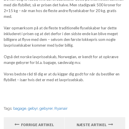
med din flybillet, så er prisen det halve. Men stadigvæk 500 kroner for
2×15 kg – når man hos de fleste andre flyselskaber for 20 kg. gratis
med.
Vær opmærksom på at de fleste traditionelle flyselskaber har dette
inkluderet i prisen og at det derfor i den sidste ende kan blive meget
billigere at flyve med dem – selvom den første lokkepris som nogle
lavprisselskaber kommer med lyder billig.
Også det norske lavprisselskab, Norwegian, er kendt for at opkræve
mange gebyrer for bl.a. bagage, sædevalg m.v.
Vores bedste råd til dig er at du kigger dig godt for når du bestiller en
flybillet – især hvis det er med et lavprisselskab.
Tags:
bagage
,
gebyr
,
gebyrer
,
Ryanair
FORRIGE ARTIKEL
NÆSTE ARTIKEL