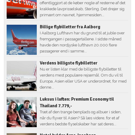
offentliggjort at de køber nogle af resterne af det
krakkede lavprisselskab, Sterling. Det drejer sig
primært om navnet, hjemmesiden...
Billige flybilletter fra Aalborg
I Aalborg Lufthavn har du grund til at juble over
fremgangen i passagertallene. I sidste måned
havde den nordjyske lufthavn 20.000 flere
passagerer end i samme...
Verdens billigste flybilletter
Nu er listen klar med de billigste flybilletter til
verdens mest populære rejsemål. Om du vil til
Europa, Asien eller USA er underordnet, for med
denne...
Luksus i luften: Premium Economy til
Thailand 7.779,-
Træt af den trange benplads og albuer i siden,
når du flyver til Asien? Så læs videre, for et af
verdens bedste flyselskaber har sat deres...