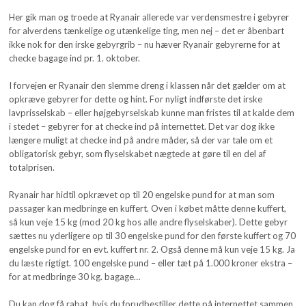
Her gik man og troede at Ryanair allerede var verdensmestre i gebyrer
for alverdens tænkelige og utænkelige ting, men nej – det er åbenbart
ikke nok for den irske gebyrgrib – nu hæver Ryanair gebyrerne for at
checke bagage ind pr. 1. oktober.
I forvejen er Ryanair den slemme dreng i klassen når det gælder om at
opkræve gebyrer for dette og hint. For nyligt indførste det irske
lavprisselskab – eller højgebyrselskab kunne man fristes til at kalde dem
i stedet – gebyrer for at checke ind på internettet. Det var dog ikke
længere muligt at checke ind på andre måder, så der var tale om et
obligatorisk gebyr, som flyselskabet nægtede at gøre til en del af
totalprisen.
Ryanair har hidtil opkrævet op til 20 engelske pund for at man som
passager kan medbringe en kuffert. Oven i købet måtte denne kuffert,
så kun veje 15 kg (mod 20 kg hos alle andre flyselskaber). Dette gebyr
sættes nu yderligere op til 30 engelske pund for den første kuffert og 70
engelske pund for en evt. kuffert nr. 2. Også denne må kun veje 15 kg. Ja
du læste rigtigt. 100 engelske pund – eller tæt på 1.000 kroner ekstra –
for at medbringe 30 kg. bagage…
Du kan dog få rabat, hvis du forudbestiller dette på internettet sammen