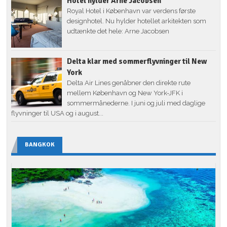
Hotel hylder Arne Jacobsen
Royal Hotel i København var verdens første
designhotel. Nu hylder hotellet arkitekten som
udtænkte det hele: Arne Jacobsen
Delta klar med sommerflyvninger til New
York
Delta Air Lines genåbner den direkte rute
mellem København og New York-JFK i
sommermånederne. I juni og juli med daglige
flyvninger til USA og i august...
BANGKOK