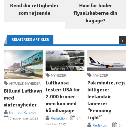
Kend din rettigheder
Hvorfor hader
som rejsende
flyselskaberne din
bagage?
RELATEREDE ARTIKLER
NYHEDER
NYHEDER
Lufthansa
Pak mindre, rejs
AKTUELT
,
NYHEDER
tester: USA for
billigere:
Billund Lufthavn
2.000 kroner –
Icelandair
med
men kun med
lancerer
vinternyheder
håndbagage
“Economy
Kenneth Karskov
Light”
Redaktion
29.
7. november 2022
oktober 2017
Redaktion
6.