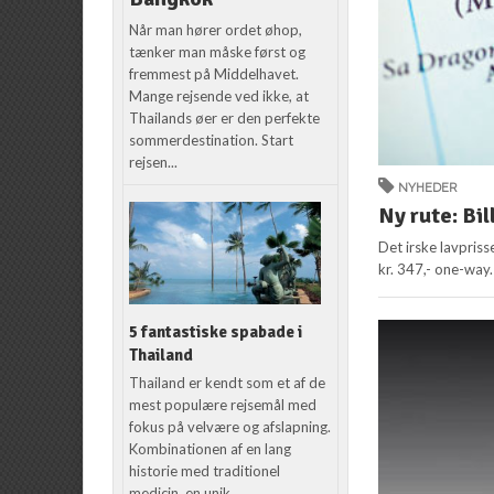
Når man hører ordet øhop,
tænker man måske først og
fremmest på Middelhavet.
Mange rejsende ved ikke, at
Thailands øer er den perfekte
sommerdestination. Start
rejsen...
NYHEDER
Ny rute: Bil
Det irske lavpriss
kr. 347,- one-way.
5 fantastiske spabade i
Thailand
Thailand er kendt som et af de
mest populære rejsemål med
fokus på velvære og afslapning.
Kombinationen af en lang
historie med traditionel
medicin, en unik...