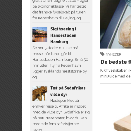
gratis Champagne til alle – også
på økonomiklasse. Vi har testet
det franske flyselskab på turen
fra København til Beijing, og...
Sigthseeing i
Hansestaden
Hamburg
Se her 5 steder du ikke må
misse, når turen går til
NYHEDER
Hansestaden Hamburg. Små 50
De bedste f
minutter i fly fra København
Kig flyselskaber i
ligger Tysklands næststørste by
miniguide med de s
og...
Tæt på Sydafrikas
vilde dyr
Højdepunktet på
enhver rejse til Afrika er mødet
med de vilde dyr. Sydafrika er rig
på naturreservater, hvor du kan
møde de fem safaristjerner –
løven,...