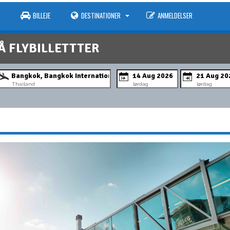
BILLEJE
DESTINATIONER
ANMELDELSER
Å FLYBILLETTTER
Thailand
lørdag
lørdag