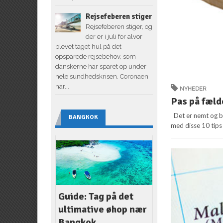
Rejsefeberen stiger
Rejsefeberen stiger, og
der er i juli for alvor
blevet taget hul på det
opsparede rejsebehov, som
danskerne har sparet op under
hele sundhedskrisen. Coronaen
har...
NYHEDER
Pas på fælde
Det er nemt og bi
BANGKOK
med disse 10 tips t
Guide: Tag på det
ultimative øhop nær
Bangkok