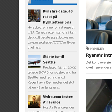
Kun i fire dage: 40
rabat på
flybillettens pris
Hvis du drømmer om at rejse til
USA, Canada eller Island, så kan
det godt betale sig at booke nu.
Lavprisselskabet WOWair flyver
til et hav...
NYHEDER
Ryanair int
Sidste tur til
Seattle
Det kontroversiell
givet henvender s
Fredag d. 31. juli 2009
lettede SK938 for sidste gang fra
Seattle med retning mod
København. Dermed er det slut
på en 42 år lang æra...
Viviro.com tester:
Air France
Hos Air France er der