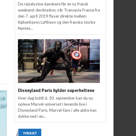
De rejselystne danskere får en ny fransk
weekend-destination, når Transavia France fra
den 7. april 2019 flyver direkte mellem
Københavns Lufthavn og den franske storby
Nantes...
Disneyland Paris hylder superheltene
Hver dag indtil d. 30. september kan du nu
opleve Marvel-universet i levende live i
Disneyland Paris. Marvel-fans i alle aldre kan
dykke ned i en...
TYRKIET