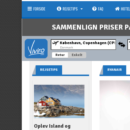
FORSIDE
REJSETIPS
FAQ
HOTEL
SAMMENLIGN PRISER P
Danmark
Retur
Enkelt
REJSETIPS
RYANAIR
Oplev Island og