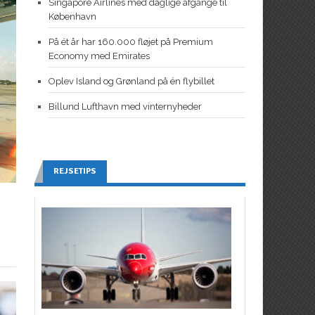
Singapore Airlines med daglige afgange til
København
På ét år har 160.000 fløjet på Premium
Economy med Emirates
Oplev Island og Grønland på én flybillet
Billund Lufthavn med vinternyheder
REJSETIPS