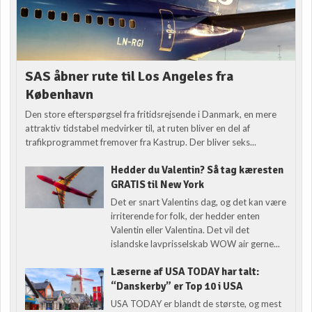
SAS åbner rute til Los Angeles fra
København
Den store efterspørgsel fra fritidsrejsende i Danmark, en mere
attraktiv tidstabel medvirker til, at ruten bliver en del af
trafikprogrammet fremover fra Kastrup. Der bliver seks...
Hedder du Valentin? Så tag kæresten
GRATIS til New York
Det er snart Valentins dag, og det kan være
irriterende for folk, der hedder enten
Valentin eller Valentina. Det vil det
islandske lavprisselskab WOW air gerne...
Læserne af USA TODAY har talt:
“Danskerby” er Top 10 i USA
USA TODAY er blandt de største, og mest