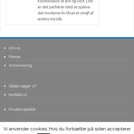
kombination af øst og vest. Det
er det perfekte sted at opleve
det moderne liv tilsat et strejf af
østens mystik.
Om os
Presse
Annoncering
Sådan søger vi?
Kontakt os
Privatlivspolitik
Vi anvender cookies. Hvis du fortsætter på siden accepterer
© Copyright 2015, Viviro.com ApS
- Alle rettigheder forbeholdes. Vi