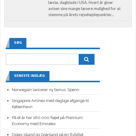
læste, dagblade i USA. Hvert år giver
avisen sine mange læsere mulighed for at
stemme på årets rejsehøjdepunkter...
SØG
SENESTE INDLÆG
Norwegian lancerer ny bonus: Spenn
Singapore Airlines med daglige afgange til
København
På ét år har 160.000 fløjet på Premium
Economy med Emirates
Oplev Island og Grønland på én flybillet