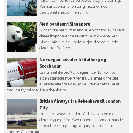
rejsemål med fokus på velvære og afslapning.
Kombinationen af en lang historie med
traditionel medicin, en unik...
Mød pandaen i Singapore
Singapore har tilføjet endnu en zoologisk have til
deres imponerende repertoire af dyreparker. I
River Safari kan du opleve sjældne og truede
dyrearter fra floder i...
Norwegian udvider til Aalborg og
Stockholm
Lavprisselskabet Norwegian, der for kort tid
siden startede nye ruter fra Danmark melder
allerede efter få uger, at de udvider antallet af
daglige flyvninger fra København...
British Airways fra København til London
City
British Airways udvider på d. 12. september
deres afgange fra København til London, når de
indsætter 11 ugentlige afgange til den lille
London City Airport i...